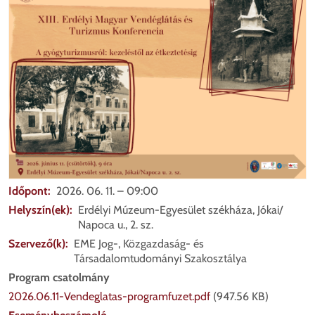
Időpont
2026. 06. 11. – 09:00
Helyszín(ek)
Erdélyi Múzeum-Egyesület székháza, Jókai/
Napoca u., 2. sz.
Szervező(k)
EME Jog-, Közgazdaság- és
Társadalomtudományi Szakosztálya
Program csatolmány
2026.06.11-Vendeglatas-programfuzet.pdf
(947.56 KB)