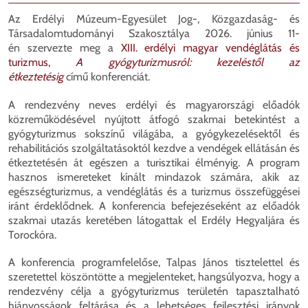
Az Erdélyi Múzeum-Egyesület Jog-, Közgazdaság- és
Társadalomtudományi Szakosztálya 2026. június 11-
én szervezte meg a
XIII. erdélyi magyar vendéglátás és
turizmus,
A gyógyturizmusról: kezeléstől az
étkeztetésig
című konferenciát.
A rendezvény neves erdélyi és magyarországi előadók
közreműködésével nyújtott átfogó szakmai betekintést a
gyógyturizmus sokszínű világába, a gyógykezelésektől és
rehabilitációs szolgáltatásoktól kezdve a vendégek ellátásán és
étkeztetésén át egészen a turisztikai élményig. A program
hasznos ismereteket kínált mindazok számára, akik az
egészségturizmus, a vendéglátás és a turizmus összefüggései
iránt érdeklődnek. A konferencia befejezéseként az előadók
szakmai utazás keretében látogattak el Erdély Hegyaljára és
Torockóra.
A konferencia programfelelőse, Talpas János tisztelettel és
szeretettel köszöntötte a megjelenteket, hangsúlyozva, hogy a
rendezvény célja a gyógyturizmus területén tapasztalható
hiányosságok feltárása és a lehetséges fejlesztési irányok