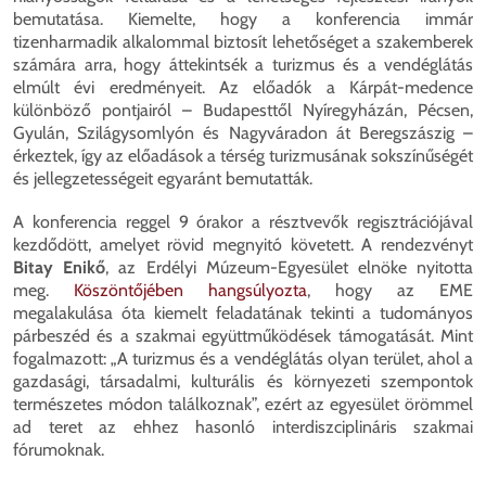
bemutatása. Kiemelte, hogy a konferencia immár
tizenharmadik alkalommal biztosít lehetőséget a szakemberek
számára arra, hogy áttekintsék a turizmus és a vendéglátás
elmúlt évi eredményeit. Az előadók a Kárpát-medence
különböző pontjairól – Budapesttől Nyíregyházán, Pécsen,
Gyulán, Szilágysomlyón és Nagyváradon át Beregszászig –
érkeztek, így az előadások a térség turizmusának sokszínűségét
és jellegzetességeit egyaránt bemutatták.
A konferencia reggel 9 órakor a résztvevők regisztrációjával
kezdődött, amelyet rövid megnyitó követett. A rendezvényt
Bitay Enikő
, az Erdélyi Múzeum-Egyesület elnöke nyitotta
meg.
Köszöntőjében hangsúlyozta
, hogy az EME
megalakulása óta kiemelt feladatának tekinti a tudományos
párbeszéd és a szakmai együttműködések támogatását. Mint
fogalmazott: „A turizmus és a vendéglátás olyan terület, ahol a
gazdasági, társadalmi, kulturális és környezeti szempontok
természetes módon találkoznak”, ezért az egyesület örömmel
ad teret az ehhez hasonló interdiszciplináris szakmai
fórumoknak.