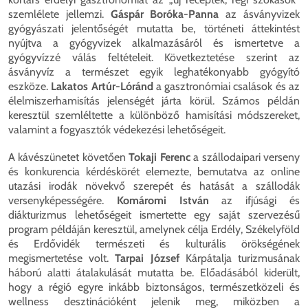
szemlélete jellemzi.
Gáspár Boróka-Panna
az ásványvizek
gyógyászati jelentőségét mutatta be, történeti áttekintést
nyújtva a gyógyvizek alkalmazásáról és ismertetve a
gyógyvízzé válás feltételeit. Következtetése szerint az
ásványvíz a természet egyik leghatékonyabb gyógyító
eszköze.
Lakatos Artúr-Lóránd
a gasztronómiai csalások és az
élelmiszerhamisítás jelenségét járta körül. Számos példán
keresztül szemléltette a különböző hamisítási módszereket,
valamint a fogyasztók védekezési lehetőségeit.
A kávészünetet követően
Tokaji Ferenc
a szállodaipari verseny
és konkurencia kérdéskörét elemezte, bemutatva az online
utazási irodák növekvő szerepét és hatását a szállodák
versenyképességére.
Komáromi István
az ifjúsági és
diákturizmus lehetőségeit ismertette egy saját szervezésű
program példáján keresztül, amelynek célja Erdély, Székelyföld
és Erdővidék természeti és kulturális örökségének
megismertetése volt.
Tarpai József
Kárpátalja turizmusának
háború alatti átalakulását mutatta be. Előadásából kiderült,
hogy a régió egyre inkább biztonságos, természetközeli és
wellness desztinációként jelenik meg, miközben a