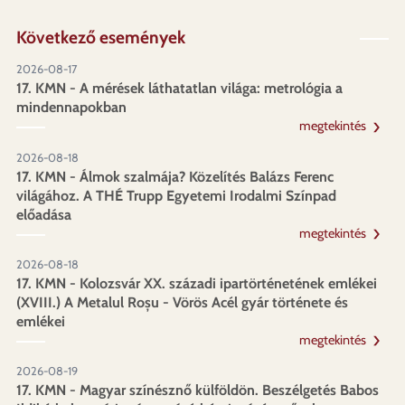
Következő események
2026-08-17
17. KMN - A mérések láthatatlan világa: metrológia a
mindennapokban
megtekintés
2026-08-18
17. KMN - Álmok szalmája? Közelítés Balázs Ferenc
világához. A THÉ Trupp Egyetemi Irodalmi Színpad
előadása
megtekintés
2026-08-18
17. KMN - Kolozsvár XX. századi ipartörténetének emlékei
(XVIII.) A Metalul Roșu - Vörös Acél gyár története és
emlékei
megtekintés
2026-08-19
17. KMN - Magyar színésznő külföldön. Beszélgetés Babos