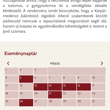
hozzájárultak ahhoz, hogy a résztvevők átfogó képet kapjanak
a turizmus, a gyógyturizmus és a vendéglátás aktuális
kérdéseiről. A rendezvény ismét bizonyította, hogy a Kárpát-
medence különböző régióiból érkező szakemberek közötti
párbeszéd nemcsak a tapasztalatok megosztását segíti elő,
hanem új kutatási és együttműködési lehetőségeket is teremt a
jövő számára.
Eseménynaptár
MÁJUS
KÖVET
1
2
3
ELŐZŐ
4
5
6
7
8
9
10
11
12
13
14
15
16
17
18
19
20
21
22
23
24
25
26
27
28
29
30
31