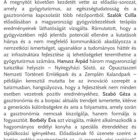
A megnyitót követően kezdetét vette az előadás-sorozat,
amely a gyógyturizmus, az egészségtudatosság és a
gasztronómia kapcsolatát több nézőpontból.
Szalók Csilla
előadásában a magyarországi gyógyvízkezelések terápiás
eredményeinek láthatóságát vizsgálta. Rámutatott, hogy a
gyógyvizekben rejlő jelentős potenciál ellenére a kutatások
hiánya és a nem megfelelő kommunikáció akadályozza a
nemzetközi ismertséget, ugyanakkor a tudományos háttér és
az infrastruktúra fejlesztése új lehetőségeket teremthetne a
gyógyturizmus számára
. Hanusz Árpád
három magyarországi
turisztikai helyszín – Nyíregyházi Sóstó, az Ópusztaszeri
Nemzeti Történeti Emlékpark és a Zemplén Kalandpark –
példáján keresztül mutatta be az innováció szerepét a
turizmusban, hangsúlyozva, hogy a fejlesztések nem minden
esetben vezetnek pozitív eredményekhez.
Szabó Géza
a
gasztronómia és a borpiac aktuális trendjeit ismertette, kitérve
a generációs különbségekre és arra a folyamatra, amely során
a gasztronómia nemcsak kiszolgálja, hanem formálja is
fogyasztóit.
Borbély Éva
azt vizsgálta, miként alkalmazkodik a
hagyományos erdélyi konyha a speciális étrendekhez és
táplálkozási igényekhez. Előadásának fő üzenete szerint a
kortárs erdélyi gasztronómiát az „új receptek, régi szokások”