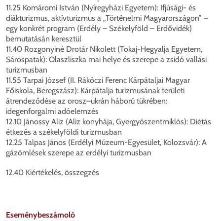
11.25 Komáromi István (Nyíregyházi Egyetem): Ifjúsági- és
diákturizmus, aktívturizmus a „Történelmi Magyarországon” –
egy konkrét program (Erdély – Székelyföld – Erdővidék)
bemutatásán keresztül
11.40 Rozgonyiné Drotár Nikolett (Tokaj-Hegyalja Egyetem,
Sárospatak): Olaszliszka mai helye és szerepe a zsidó vallási
turizmusban
11.55 Tarpai József (II. Rákóczi Ferenc Kárpátaljai Magyar
Főiskola, Beregszász): Kárpátalja turizmusának területi
átrendeződése az orosz–ukrán háború tükrében:
idegenforgalmi adóelemzés
12.10 Jánossy Aliz (Aliz konyhája, Gyergyószentmiklós): Diétás
étkezés a székelyföldi turizmusban
12.25 Talpas János (Erdélyi Múzeum-Egyesület, Kolozsvár): A
gázömlések szerepe az erdélyi turizmusban
12.40 Kiértékelés, összegzés
Eseménybeszámoló