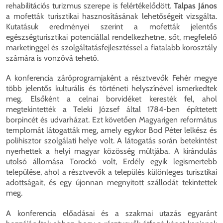
rehabilitációs turizmus szerepe is felértékelődött.
Talpas János
a mofetták turisztikai hasznosításának lehetőségeit vizsgálta.
Kutatásuk eredményei szerint a mofetták jelentős
egészségturisztikai potenciállal rendelkezhetne, sőt, megfelelő
marketinggel és szolgáltatásfejlesztéssel a fiatalabb korosztály
számára is vonzóvá tehető.
A konferencia záróprogramjaként a résztvevők Fehér megye
több jelentős kulturális és történeti helyszínével ismerkedtek
meg. Elsőként a celnai borvidéket keresték fel, ahol
megtekintették a Teleki József által 1784-ben építtetett
borpincét és udvarházat. Ezt követően Magyarigen református
templomát látogatták meg, amely egykor Bod Péter lelkész és
polihisztor szolgálati helye volt. A látogatás során betekintést
nyerhettek a helyi magyar közösség múltjába. A kirándulás
utolsó állomása Torockó volt, Erdély egyik legismertebb
települése, ahol a résztvevők a település különleges turisztikai
adottságait, és egy újonnan megnyitott szállodát tekintettek
meg.
A konferencia előadásai és a szakmai utazás egyaránt