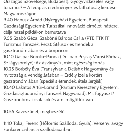
Országos Szövetsége, Budapest): Gyógyvízkezelés vagy
turizmus? – A terápiás eredmények és láthatóság kérdése
Magyarországon
9.40 Hanusz Árpád (Nyíregyházi Egyetem, Budapesti
Gazdasági Egyetem): Turisztikai innováció elméleti háttere,
célja hazai példákon bemutatva
9.55 Szabó Géza, Szabóné Bárdos Csilla (PTE TTK FFI
Turizmus Tanszék, Pécs): Stílusok és trendek a
gasztronómiában és a borpiacon
10.10 Gáspár Boróka-Panna (Dr. Ioan Pușcaș Városi Kórház,
Szilágysomlyó): Az ásványvíz, mint egészség forrás
10.25 Borbély Éva (Transylvania Delish): Hagyomány és
nyitottság a vendéglátásban – Erdély ízei a kortárs
gasztronómiában (speciális étrendek, ételallergiák)
10.40 Lakatos Artúr-Lóránd (Partium Keresztény Egyetem,
Gazdaságtudományi Tanszék Nagyvárad): Mit fogyaszt?
Gasztronómiai csalások és ami mögöttük van
10.55 Kávészünet, megbeszélő
11.10 Tokaji Ferenc (Hőforrás Szálloda, Gyula): Verseny, avagy
konkurenciaharc a szállodaiparban