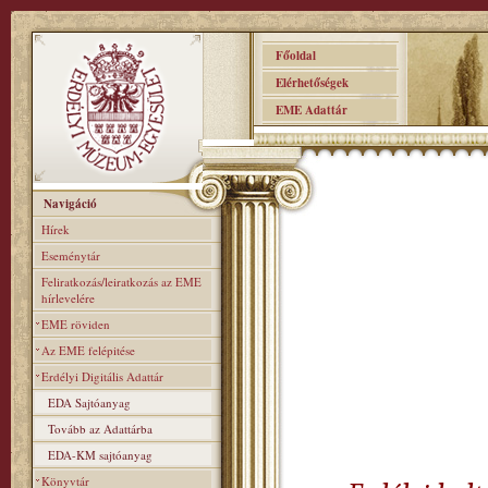
Főoldal
Elérhetőségek
EME Adattár
Navigáció
Hírek
Eseménytár
Feliratkozás/leiratkozás az EME
hírlevelére
EME röviden
Az EME felépitése
Erdélyi Digitális Adattár
EDA Sajtóanyag
Tovább az Adattárba
EDA-KM sajtóanyag
Könyvtár