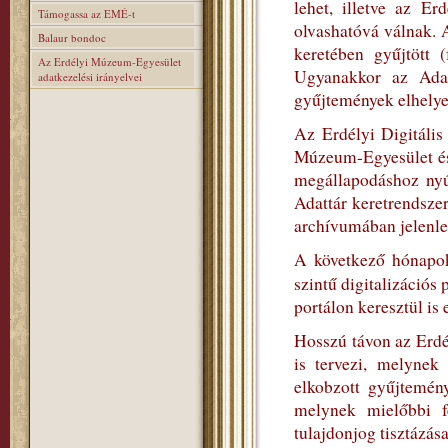
lehet, illetve az E
Támogassa az EMÉ-t
olvashatóvá válnak. 
Balaur bondoc
keretében gyűjtött (
Az Erdélyi Múzeum-Egyesület
Ugyanakkor az Adatt
adatkezelési irányelvei
gyűjtemények elhelyez
Az Erdélyi Digitális
Múzeum-Egyesület és
megállapodáshoz nyúl
Adattár keretrendszer
archívumában jelenleg
A következő hónapok
szintű digitalizációs
portálon keresztül is 
Hosszú távon az Erdé
is tervezi, melynek
elkobzott gyűjtemén
melynek mielőbbi fe
tulajdonjog tisztázása