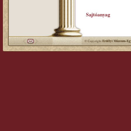
Sajtóanyag
© Copyright
Erdélyi Múzeum-Egy