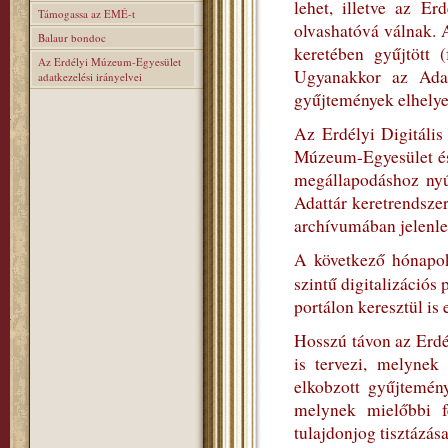
lehet, illetve az E
Támogassa az EMÉ-t
olvashatóvá válnak. 
Balaur bondoc
keretében gyűjtött (
Az Erdélyi Múzeum-Egyesület
Ugyanakkor az Adatt
adatkezelési irányelvei
gyűjtemények elhelyez
Az Erdélyi Digitális
Múzeum-Egyesület és
megállapodáshoz nyúl
Adattár keretrendszer
archívumában jelenleg
A következő hónapok
szintű digitalizációs
portálon keresztül is 
Hosszú távon az Erdé
is tervezi, melynek
elkobzott gyűjtemén
melynek mielőbbi fe
tulajdonjog tisztázása