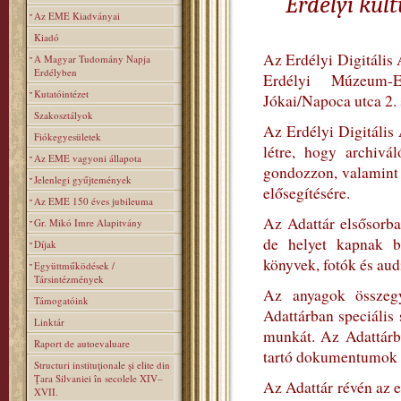
Erdélyi kul
Az EME Kiadványai
Kiadó
Az Erdélyi Digitális 
A Magyar Tudomány Napja
Erdélyben
Erdélyi Múzeum-
Kutatóintézet
Jókai/Napoca utca 2.
Szakosztályok
Az Erdélyi Digitális
Fiókegyesületek
létre, hogy archivá
Az EME vagyoni állapota
gondozzon, valamint s
Jelenlegi gyűjtemények
elősegítésére.
Az EME 150 éves jubileuma
Az Adattár elsősorba
Gr. Mikó Imre Alapitvány
de helyet kapnak b
Díjak
könyvek, fotók és aud
Együttműködések /
Társintézmények
Az anyagok összegyű
Támogatóink
Adattárban speciális
Linktár
munkát. Az Adattárb
Raport de autoevaluare
tartó dokumentumok let
Structuri instituţionale şi elite din
Ţara Silvaniei în secolele XIV–
Az Adattár révén az e
XVII.