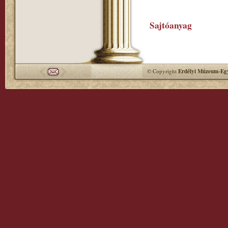
Sajtóanyag
© Copyright
Erdélyi Múzeum-Egy