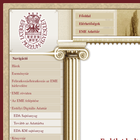
Főoldal
Elérhetőségek
EME Adattár
Navigáció
Hírek
Eseménytár
Feliratkozás/leiratkozás az EME
hírlevelére
EME röviden
Az EME felépitése
Erdélyi Digitális Adattár
EDA Sajtóanyag
Tovább az Adattárba
EDA-KM sajtóanyag
Könyvtár