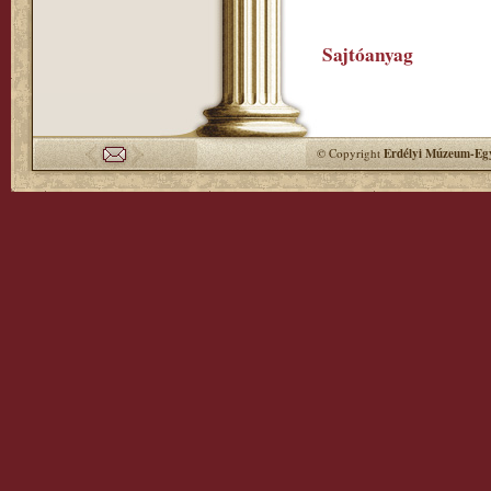
Sajtóanyag
© Copyright
Erdélyi Múzeum-Egy