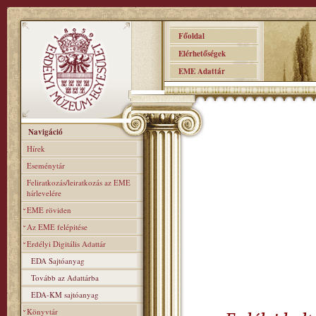
Főoldal
Elérhetőségek
EME Adattár
Navigáció
Hírek
Eseménytár
Feliratkozás/leiratkozás az EME
hírlevelére
EME röviden
Az EME felépitése
Erdélyi Digitális Adattár
EDA Sajtóanyag
Tovább az Adattárba
EDA-KM sajtóanyag
Könyvtár