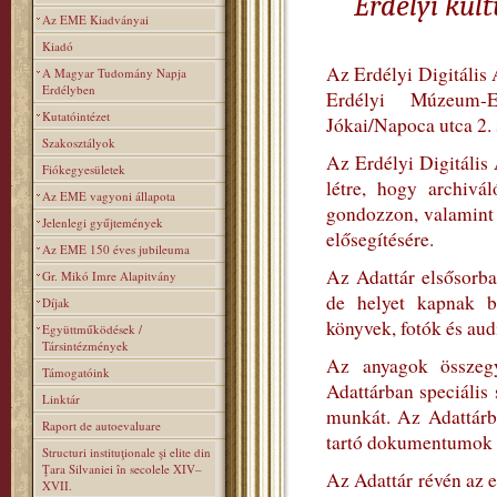
Erdélyi kul
Az EME Kiadványai
Kiadó
Az Erdélyi Digitális 
A Magyar Tudomány Napja
Erdélyben
Erdélyi Múzeum-
Kutatóintézet
Jókai/Napoca utca 2.
Szakosztályok
Az Erdélyi Digitális
Fiókegyesületek
létre, hogy archivá
Az EME vagyoni állapota
gondozzon, valamint s
Jelenlegi gyűjtemények
elősegítésére.
Az EME 150 éves jubileuma
Az Adattár elsősorba
Gr. Mikó Imre Alapitvány
de helyet kapnak b
Díjak
könyvek, fotók és aud
Együttműködések /
Társintézmények
Az anyagok összegyű
Támogatóink
Adattárban speciális
Linktár
munkát. Az Adattárb
Raport de autoevaluare
tartó dokumentumok let
Structuri instituţionale şi elite din
Ţara Silvaniei în secolele XIV–
Az Adattár révén az e
XVII.