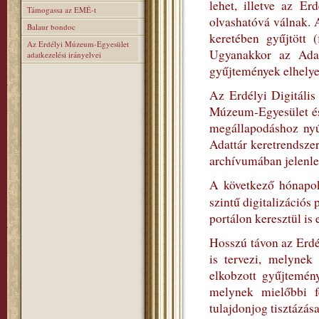
lehet, illetve az E
Támogassa az EMÉ-t
olvashatóvá válnak. 
Balaur bondoc
keretében gyűjtött (
Az Erdélyi Múzeum-Egyesület
Ugyanakkor az Adatt
adatkezelési irányelvei
gyűjtemények elhelyez
Az Erdélyi Digitális
Múzeum-Egyesület és
megállapodáshoz nyúl
Adattár keretrendszer
archívumában jelenleg
A következő hónapok
szintű digitalizációs
portálon keresztül is 
Hosszú távon az Erdé
is tervezi, melynek
elkobzott gyűjtemén
melynek mielőbbi fe
tulajdonjog tisztázása