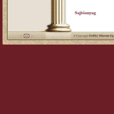
Sajtóanyag
© Copyright
Erdélyi Múzeum-Egy