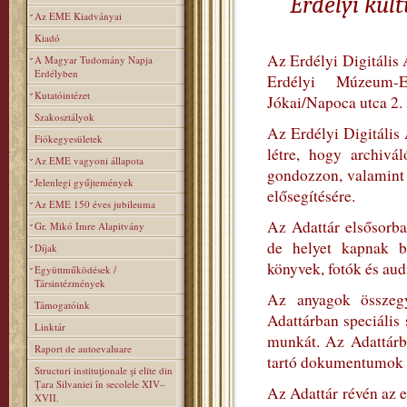
Erdélyi kul
Az EME Kiadványai
Kiadó
Az Erdélyi Digitális 
A Magyar Tudomány Napja
Erdélyben
Erdélyi Múzeum-
Kutatóintézet
Jókai/Napoca utca 2.
Szakosztályok
Az Erdélyi Digitális
Fiókegyesületek
létre, hogy archivá
Az EME vagyoni állapota
gondozzon, valamint s
Jelenlegi gyűjtemények
elősegítésére.
Az EME 150 éves jubileuma
Az Adattár elsősorba
Gr. Mikó Imre Alapitvány
de helyet kapnak b
Díjak
könyvek, fotók és aud
Együttműködések /
Társintézmények
Az anyagok összegyű
Támogatóink
Adattárban speciális
Linktár
munkát. Az Adattárb
Raport de autoevaluare
tartó dokumentumok let
Structuri instituţionale şi elite din
Ţara Silvaniei în secolele XIV–
Az Adattár révén az e
XVII.