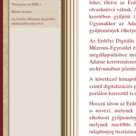
lehet, illetve az E
Támogassa az EMÉ-t
olvashatóvá válnak. 
Balaur bondoc
keretében gyűjtött (
Az Erdélyi Múzeum-Egyesület
Ugyanakkor az Adatt
adatkezelési irányelvei
gyűjtemények elhelyez
Az Erdélyi Digitális
Múzeum-Egyesület és
megállapodáshoz nyúl
Adattár keretrendszer
archívumában jelenleg
A következő hónapok
szintű digitalizációs
portálon keresztül is 
Hosszú távon az Erdé
is tervezi, melynek
elkobzott gyűjtemén
melynek mielőbbi fe
tulajdonjog tisztázása