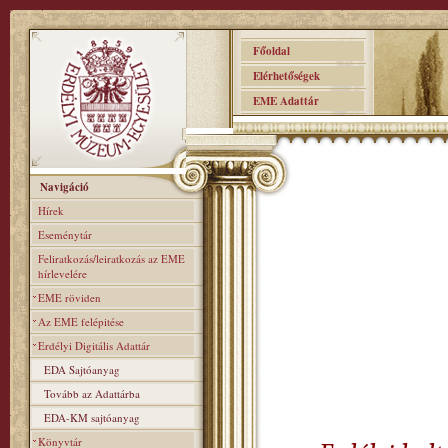
Főoldal
Elérhetőségek
EME Adattár
Navigáció
Hírek
Eseménytár
Feliratkozás/leiratkozás az EME
hírlevelére
EME röviden
Az EME felépitése
Erdélyi Digitális Adattár
EDA Sajtóanyag
Tovább az Adattárba
EDA-KM sajtóanyag
Könyvtár