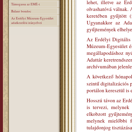
lehet, illetve az E
Támogassa az EMÉ-t
olvashatóvá válnak. 
Balaur bondoc
keretében gyűjtött (
Az Erdélyi Múzeum-Egyesület
Ugyanakkor az Adatt
adatkezelési irányelvei
gyűjtemények elhelyez
Az Erdélyi Digitális
Múzeum-Egyesület és
megállapodáshoz nyúl
Adattár keretrendszer
archívumában jelenleg
A következő hónapok
szintű digitalizációs
portálon keresztül is 
Hosszú távon az Erdé
is tervezi, melynek
elkobzott gyűjtemén
melynek mielőbbi fe
tulajdonjog tisztázása