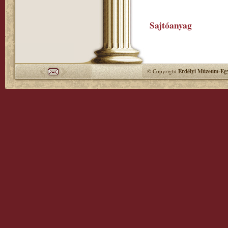
Sajtóanyag
© Copyright
Erdélyi Múzeum-Egy