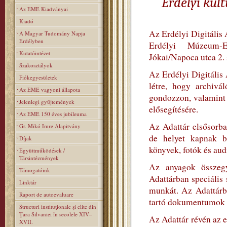
Erdélyi kul
Az EME Kiadványai
Kiadó
Az Erdélyi Digitális 
A Magyar Tudomány Napja
Erdélyben
Erdélyi Múzeum-
Kutatóintézet
Jókai/Napoca utca 2.
Szakosztályok
Az Erdélyi Digitális
Fiókegyesületek
létre, hogy archivá
Az EME vagyoni állapota
gondozzon, valamint s
Jelenlegi gyűjtemények
elősegítésére.
Az EME 150 éves jubileuma
Az Adattár elsősorba
Gr. Mikó Imre Alapitvány
de helyet kapnak b
Díjak
könyvek, fotók és aud
Együttműködések /
Társintézmények
Az anyagok összegyű
Támogatóink
Adattárban speciális
Linktár
munkát. Az Adattárb
Raport de autoevaluare
tartó dokumentumok let
Structuri instituţionale şi elite din
Ţara Silvaniei în secolele XIV–
Az Adattár révén az e
XVII.