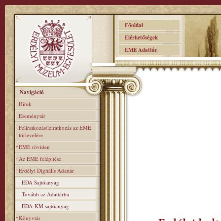
Főoldal
Elérhetőségek
EME Adattár
Navigáció
Hírek
Eseménytár
Feliratkozás/leiratkozás az EME
hírlevelére
EME röviden
Az EME felépitése
Erdélyi Digitális Adattár
EDA Sajtóanyag
Tovább az Adattárba
EDA-KM sajtóanyag
Könyvtár