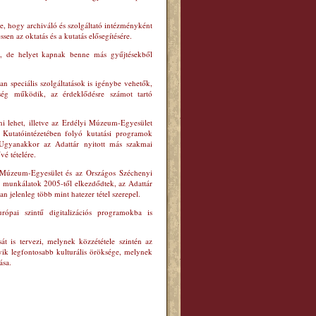
re, hogy archiváló és szolgáltató intézményként
sen az oktatás és a kutatás elősegítésére.
ik, de helyet kapnak benne más gyűjtésekből
n speciális szolgáltatások is igénybe vehetők,
ség működik, az érdeklődésre számot tartó
ni lehet, illetve az Erdélyi Múzeum-Egyesület
Kutatóintézetében folyó kutatási programok
. Ugyanakkor az Adattár nyitott más szakmai
vé tételére.
i Múzeum-Egyesület és az Országos Széchenyi
s munkálatok 2005-től elkezdődtek, az Adattár
an jelenleg több mint hatezer tétel szerepel.
ópai szintű digitalizációs programokba is
 is tervezi, melynek közzététele szintén az
ik legfontosabb kulturális öröksége, melynek
ása.