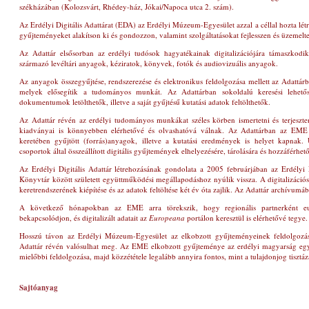
székházában
(Kolozsvárt, Rhédey-ház, Jókai/Napoca utca 2. szám)
.
Az Erdélyi Digitális Adattárat (EDA) az Erdélyi Múzeum-Egyesület azzal a céllal hozta lét
gyűjteményeket alakítson ki és gondozzon, valamint szolgáltatásokat fejlesszen és üzemeltes
Az Adattár elsősorban az erdélyi tudósok hagyatékainak digitalizációjára támaszkod
származó levéltári anyagok, kéziratok, könyvek, fotók és audiovizuális anyagok.
Az anyagok összegyűjtése, rendszerezése és elektronikus feldolgozása mellett az Adattárba
melyek elősegítik a tudományos munkát. Az Adattárban sokoldalú keresési lehető
dokumentumok letölthetők, illetve a saját gyűjtésű kutatási adatok feltölthetők.
Az Adattár révén az erdélyi tudományos munkákat széles körben ismertetni és terjeszte
kiadványai is könnyebben elérhetővé és olvashatóvá válnak. Az Adattárban az EME 
keretében gyűjtött (forrás)anyagok, illetve a kutatási eredmények is helyet kapnak
csoportok által összeállított digitális gyűjtemények elhelyezésére, tárolására és hozzáférhető
Az Erdélyi Digitális Adattár létrehozásának gondolata a 2005 februárjában az Erdély
Könyvtár között született együttműködési megállapodáshoz nyúlik vissza. A digitalizáció
keretrendszerének kiépítése és az adatok feltöltése két év óta zajlik. Az Adattár archívumáb
A következő hónapokban az EME arra törekszik, hogy regionális partnerként eur
bekapcsolódjon, és digitalizált adatait az
Europeana
portálon keresztül is elérhetővé tegye.
Hosszú távon az Erdélyi Múzeum-Egyesület az elkobzott gyűjteményeinek feldolgozását
Adattár révén valósulhat meg. Az EME elkobzott gyűjteménye az erdélyi magyarság egy
mielőbbi feldolgozása, majd közzététele legalább annyira fontos, mint a tulajdonjog tisztáz
Sajtóanyag