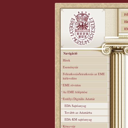
Főo
Elér
EME
Navigáció
Hírek
Eseménytár
Feliratkozás/leiratkozás az EME
hírlevelére
EME röviden
Az EME felépitése
Erdélyi Digitális Adattár
EDA Sajtóanyag
Tovább az Adattárba
EDA-KM sajtóanyag
Könyvtár