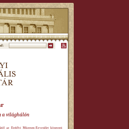
ső:
ár
g a világhálón
órától az Erdélyi Múzeum-Egyesület központi