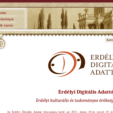
ldal
hetőségek
 Adattár
Kere
Erdélyi Digitális Adatt
Erdélyi kulturális és tudományos öröksé
Az Erdélyi Digitális Adattár felavatására kerül sor 2011. június 10-én reggel 10 