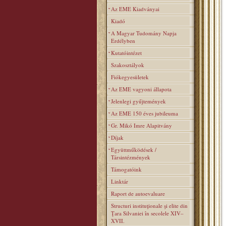
Az EME Kiadványai
Kiadó
A Magyar Tudomány Napja
Erdélyben
Kutatóintézet
Szakosztályok
Fiókegyesületek
Az EME vagyoni állapota
Jelenlegi gyűjtemények
Az EME 150 éves jubileuma
Gr. Mikó Imre Alapitvány
Díjak
Együttműködések /
Társintézmények
Támogatóink
Linktár
Raport de autoevaluare
Structuri instituţionale şi elite din
Ţara Silvaniei în secolele XIV–
XVII.