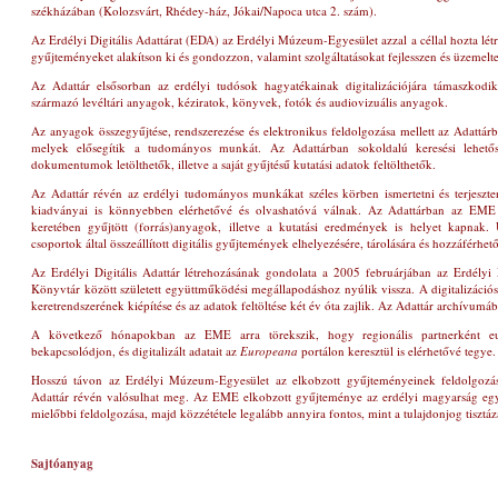
székházában
(Kolozsvárt, Rhédey-ház, Jókai/Napoca utca 2. szám)
.
Az Erdélyi Digitális Adattárat (EDA) az Erdélyi Múzeum-Egyesület azzal a céllal hozta lét
gyűjteményeket alakítson ki és gondozzon, valamint szolgáltatásokat fejlesszen és üzemeltes
Az Adattár elsősorban az erdélyi tudósok hagyatékainak digitalizációjára támaszkod
származó levéltári anyagok, kéziratok, könyvek, fotók és audiovizuális anyagok.
Az anyagok összegyűjtése, rendszerezése és elektronikus feldolgozása mellett az Adattárba
melyek elősegítik a tudományos munkát. Az Adattárban sokoldalú keresési lehető
dokumentumok letölthetők, illetve a saját gyűjtésű kutatási adatok feltölthetők.
Az Adattár révén az erdélyi tudományos munkákat széles körben ismertetni és terjeszte
kiadványai is könnyebben elérhetővé és olvashatóvá válnak. Az Adattárban az EME 
keretében gyűjtött (forrás)anyagok, illetve a kutatási eredmények is helyet kapnak
csoportok által összeállított digitális gyűjtemények elhelyezésére, tárolására és hozzáférhető
Az Erdélyi Digitális Adattár létrehozásának gondolata a 2005 februárjában az Erdély
Könyvtár között született együttműködési megállapodáshoz nyúlik vissza. A digitalizáció
keretrendszerének kiépítése és az adatok feltöltése két év óta zajlik. Az Adattár archívumáb
A következő hónapokban az EME arra törekszik, hogy regionális partnerként eur
bekapcsolódjon, és digitalizált adatait az
Europeana
portálon keresztül is elérhetővé tegye.
Hosszú távon az Erdélyi Múzeum-Egyesület az elkobzott gyűjteményeinek feldolgozását
Adattár révén valósulhat meg. Az EME elkobzott gyűjteménye az erdélyi magyarság egy
mielőbbi feldolgozása, majd közzététele legalább annyira fontos, mint a tulajdonjog tisztáz
Sajtóanyag