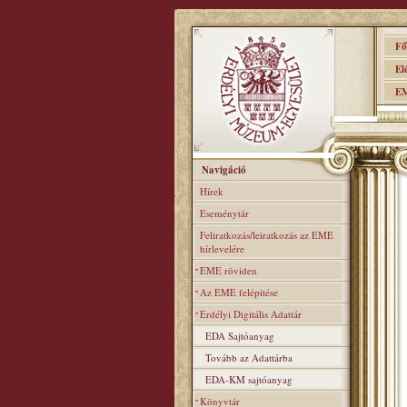
Főo
Elér
EME
Navigáció
Hírek
Eseménytár
Feliratkozás/leiratkozás az EME
hírlevelére
EME röviden
Az EME felépitése
Erdélyi Digitális Adattár
EDA Sajtóanyag
Tovább az Adattárba
EDA-KM sajtóanyag
Könyvtár