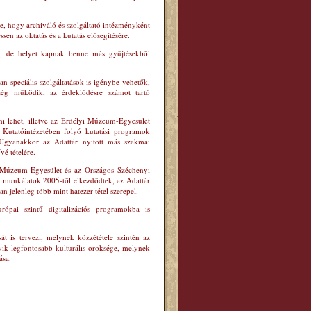
re, hogy archiváló és szolgáltató intézményként
sen az oktatás és a kutatás elősegítésére.
ik, de helyet kapnak benne más gyűjtésekből
n speciális szolgáltatások is igénybe vehetők,
ség működik, az érdeklődésre számot tartó
ni lehet, illetve az Erdélyi Múzeum-Egyesület
Kutatóintézetében folyó kutatási programok
. Ugyanakkor az Adattár nyitott más szakmai
vé tételére.
i Múzeum-Egyesület és az Országos Széchenyi
s munkálatok 2005-től elkezdődtek, az Adattár
an jelenleg több mint hatezer tétel szerepel.
ópai szintű digitalizációs programokba is
 is tervezi, melynek közzététele szintén az
ik legfontosabb kulturális öröksége, melynek
ása.