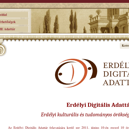
ldal
hetőségek
 Adattár
Kere
Erdélyi Digitális Adatt
Erdélyi kulturális és tudományos öröksé
Az Erdélyi Digitális Adattár felavatására kerül sor 2011. június 10-én reggel 10 