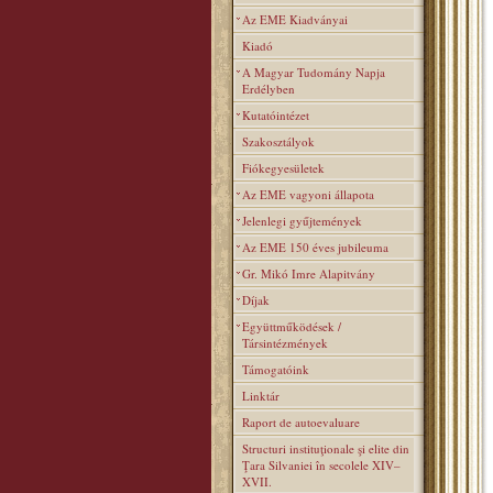
Az EME Kiadványai
Kiadó
A Magyar Tudomány Napja
Erdélyben
Kutatóintézet
Szakosztályok
Fiókegyesületek
Az EME vagyoni állapota
Jelenlegi gyűjtemények
Az EME 150 éves jubileuma
Gr. Mikó Imre Alapitvány
Díjak
Együttműködések /
Társintézmények
Támogatóink
Linktár
Raport de autoevaluare
Structuri instituţionale şi elite din
Ţara Silvaniei în secolele XIV–
XVII.