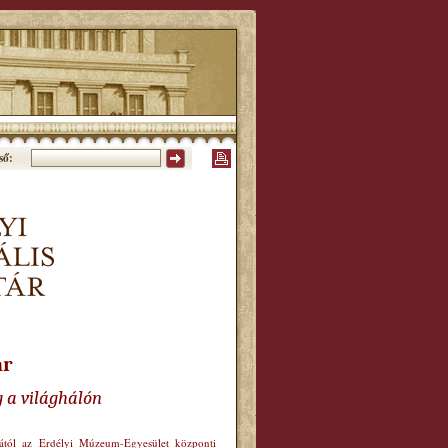
ső:
ár
g a világhálón
órától az Erdélyi Múzeum-Egyesület központi