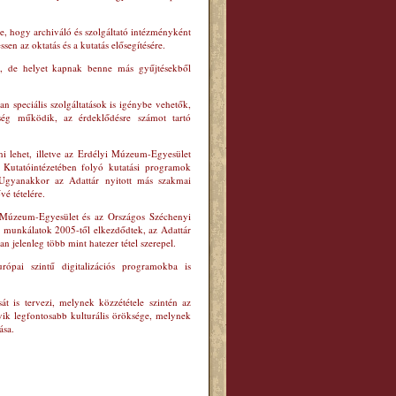
re, hogy archiváló és szolgáltató intézményként
sen az oktatás és a kutatás elősegítésére.
ik, de helyet kapnak benne más gyűjtésekből
n speciális szolgáltatások is igénybe vehetők,
ség működik, az érdeklődésre számot tartó
ni lehet, illetve az Erdélyi Múzeum-Egyesület
Kutatóintézetében folyó kutatási programok
. Ugyanakkor az Adattár nyitott más szakmai
vé tételére.
i Múzeum-Egyesület és az Országos Széchenyi
s munkálatok 2005-től elkezdődtek, az Adattár
an jelenleg több mint hatezer tétel szerepel.
ópai szintű digitalizációs programokba is
 is tervezi, melynek közzététele szintén az
ik legfontosabb kulturális öröksége, melynek
ása.