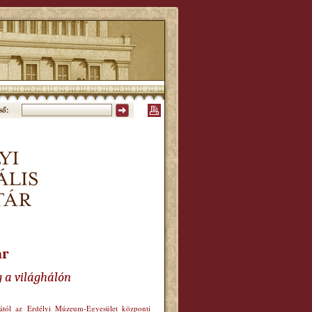
ső:
ár
g a világhálón
órától az Erdélyi Múzeum-Egyesület központi