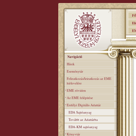
Főo
Elér
EME
Navigáció
Hírek
Eseménytár
Feliratkozás/leiratkozás az EME
hírlevelére
EME röviden
Az EME felépitése
Erdélyi Digitális Adattár
EDA Sajtóanyag
Tovább az Adattárba
EDA-KM sajtóanyag
Könyvtár