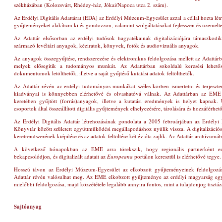
székházában
(Kolozsvárt, Rhédey-ház, Jókai/Napoca utca 2. szám)
.
Az Erdélyi Digitális Adattárat (EDA) az Erdélyi Múzeum-Egyesület azzal a céllal hozta lét
gyűjteményeket alakítson ki és gondozzon, valamint szolgáltatásokat fejlesszen és üzemeltes
Az Adattár elsősorban az erdélyi tudósok hagyatékainak digitalizációjára támaszkod
származó levéltári anyagok, kéziratok, könyvek, fotók és audiovizuális anyagok.
Az anyagok összegyűjtése, rendszerezése és elektronikus feldolgozása mellett az Adattárba
melyek elősegítik a tudományos munkát. Az Adattárban sokoldalú keresési lehető
dokumentumok letölthetők, illetve a saját gyűjtésű kutatási adatok feltölthetők.
Az Adattár révén az erdélyi tudományos munkákat széles körben ismertetni és terjeszte
kiadványai is könnyebben elérhetővé és olvashatóvá válnak. Az Adattárban az EME 
keretében gyűjtött (forrás)anyagok, illetve a kutatási eredmények is helyet kapnak
csoportok által összeállított digitális gyűjtemények elhelyezésére, tárolására és hozzáférhető
Az Erdélyi Digitális Adattár létrehozásának gondolata a 2005 februárjában az Erdély
Könyvtár között született együttműködési megállapodáshoz nyúlik vissza. A digitalizáció
keretrendszerének kiépítése és az adatok feltöltése két év óta zajlik. Az Adattár archívumáb
A következő hónapokban az EME arra törekszik, hogy regionális partnerként eur
bekapcsolódjon, és digitalizált adatait az
Europeana
portálon keresztül is elérhetővé tegye.
Hosszú távon az Erdélyi Múzeum-Egyesület az elkobzott gyűjteményeinek feldolgozását
Adattár révén valósulhat meg. Az EME elkobzott gyűjteménye az erdélyi magyarság egy
mielőbbi feldolgozása, majd közzététele legalább annyira fontos, mint a tulajdonjog tisztáz
Sajtóanyag