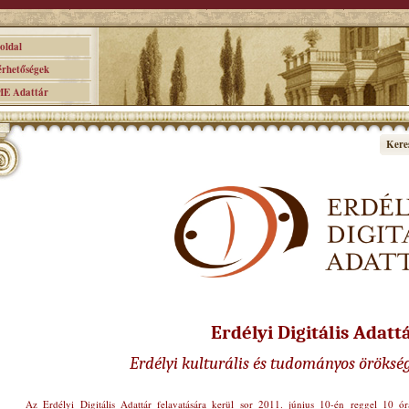
ldal
hetőségek
 Adattár
Kere
Erdélyi Digitális Adatt
Erdélyi kulturális és tudományos öröksé
Az Erdélyi Digitális Adattár felavatására kerül sor 2011. június 10-én reggel 10 