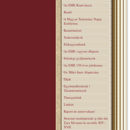
Az EME Kiadványai
Kiadó
A Magyar Tudomány Napja
Erdélyben
Kutatóintézet
Szakosztályok
Fiókegyesületek
Az EME vagyoni állapota
Jelenlegi gyűjtemények
Az EME 150 éves jubileuma
Gr. Mikó Imre Alapitvány
Díjak
Együttműködések /
Társintézmények
Támogatóink
Linktár
Raport de autoevaluare
Structuri instituţionale şi elite din
Ţara Silvaniei în secolele XIV–
XVII.