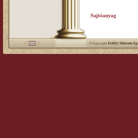
Sajtóanyag
© Copyright
Erdélyi Múzeum-Egy