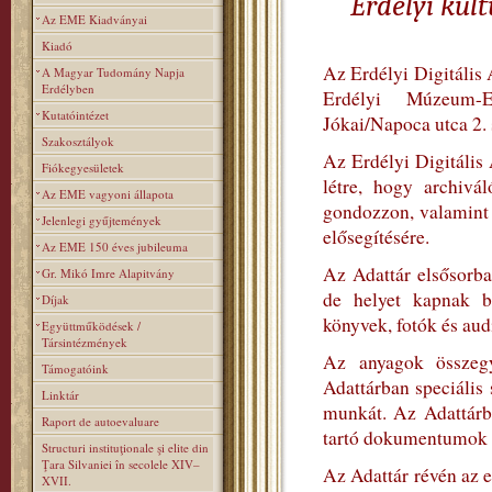
Erdélyi kul
Az EME Kiadványai
Kiadó
Az Erdélyi Digitális 
A Magyar Tudomány Napja
Erdélyben
Erdélyi Múzeum-
Kutatóintézet
Jókai/Napoca utca 2.
Szakosztályok
Az Erdélyi Digitális
Fiókegyesületek
létre, hogy archivá
Az EME vagyoni állapota
gondozzon, valamint s
Jelenlegi gyűjtemények
elősegítésére.
Az EME 150 éves jubileuma
Az Adattár elsősorba
Gr. Mikó Imre Alapitvány
de helyet kapnak b
Díjak
könyvek, fotók és aud
Együttműködések /
Társintézmények
Az anyagok összegyű
Támogatóink
Adattárban speciális
Linktár
munkát. Az Adattárb
Raport de autoevaluare
tartó dokumentumok let
Structuri instituţionale şi elite din
Ţara Silvaniei în secolele XIV–
Az Adattár révén az e
XVII.