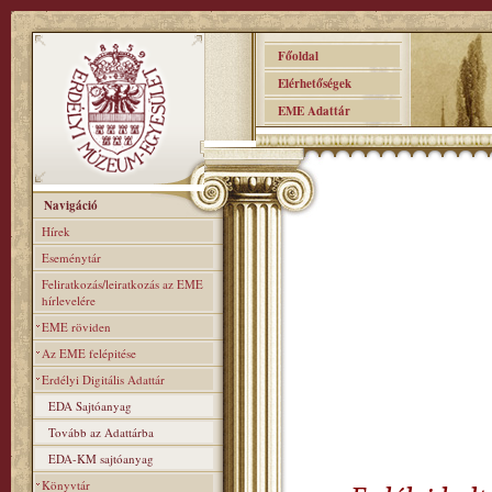
Főoldal
Elérhetőségek
EME Adattár
Navigáció
Hírek
Eseménytár
Feliratkozás/leiratkozás az EME
hírlevelére
EME röviden
Az EME felépitése
Erdélyi Digitális Adattár
EDA Sajtóanyag
Tovább az Adattárba
EDA-KM sajtóanyag
Könyvtár