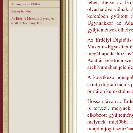
lehet, illetve az E
Támogassa az EMÉ-t
olvashatóvá válnak. 
Balaur bondoc
keretében gyűjtött (
Az Erdélyi Múzeum-Egyesület
Ugyanakkor az Adatt
adatkezelési irányelvei
gyűjtemények elhelyez
Az Erdélyi Digitális
Múzeum-Egyesület és
megállapodáshoz nyúl
Adattár keretrendszer
archívumában jelenleg
A következő hónapok
szintű digitalizációs
portálon keresztül is 
Hosszú távon az Erdé
is tervezi, melynek
elkobzott gyűjtemén
melynek mielőbbi fe
tulajdonjog tisztázása