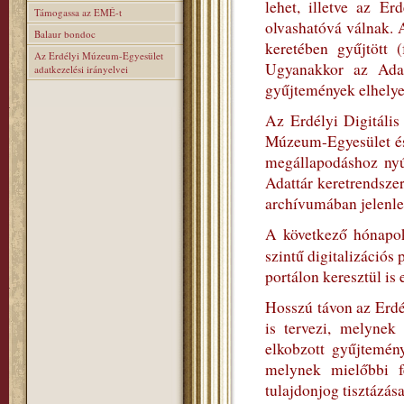
lehet, illetve az E
Támogassa az EMÉ-t
olvashatóvá válnak. 
Balaur bondoc
keretében gyűjtött (
Az Erdélyi Múzeum-Egyesület
Ugyanakkor az Adatt
adatkezelési irányelvei
gyűjtemények elhelyez
Az Erdélyi Digitális
Múzeum-Egyesület és
megállapodáshoz nyúl
Adattár keretrendszer
archívumában jelenleg
A következő hónapok
szintű digitalizációs
portálon keresztül is 
Hosszú távon az Erdé
is tervezi, melynek
elkobzott gyűjtemén
melynek mielőbbi fe
tulajdonjog tisztázása