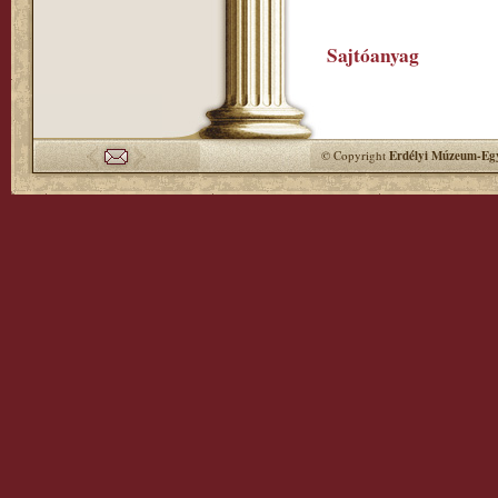
Sajtóanyag
© Copyright
Erdélyi Múzeum-Egy