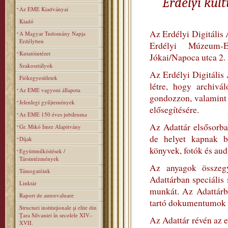
Erdélyi kul
Az EME Kiadványai
Kiadó
Az Erdélyi Digitális 
A Magyar Tudomány Napja
Erdélyben
Erdélyi Múzeum-
Kutatóintézet
Jókai/Napoca utca 2.
Szakosztályok
Az Erdélyi Digitális
Fiókegyesületek
létre, hogy archivá
Az EME vagyoni állapota
gondozzon, valamint s
Jelenlegi gyűjtemények
elősegítésére.
Az EME 150 éves jubileuma
Az Adattár elsősorba
Gr. Mikó Imre Alapitvány
de helyet kapnak b
Díjak
könyvek, fotók és aud
Együttműködések /
Társintézmények
Az anyagok összegyű
Támogatóink
Adattárban speciális
Linktár
munkát. Az Adattárb
Raport de autoevaluare
tartó dokumentumok let
Structuri instituţionale şi elite din
Ţara Silvaniei în secolele XIV–
Az Adattár révén az e
XVII.