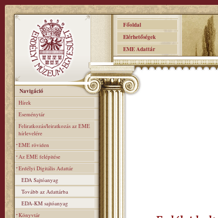
Főoldal
Elérhetőségek
EME Adattár
Navigáció
Hírek
Eseménytár
Feliratkozás/leiratkozás az EME
hírlevelére
EME röviden
Az EME felépitése
Erdélyi Digitális Adattár
EDA Sajtóanyag
Tovább az Adattárba
EDA-KM sajtóanyag
Könyvtár