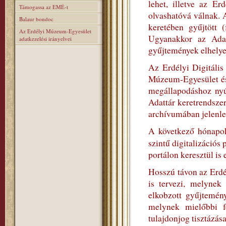
lehet, illetve az E
Támogassa az EMÉ-t
olvashatóvá válnak. 
Balaur bondoc
keretében gyűjtött (
Az Erdélyi Múzeum-Egyesület
Ugyanakkor az Adatt
adatkezelési irányelvei
gyűjtemények elhelyez
Az Erdélyi Digitális
Múzeum-Egyesület és
megállapodáshoz nyúl
Adattár keretrendszer
archívumában jelenleg
A következő hónapok
szintű digitalizációs
portálon keresztül is 
Hosszú távon az Erdé
is tervezi, melynek
elkobzott gyűjtemén
melynek mielőbbi fe
tulajdonjog tisztázása