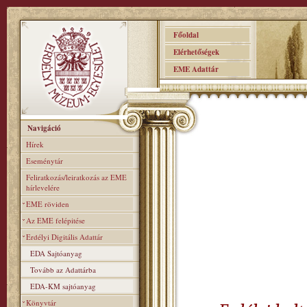
Főoldal
Elérhetőségek
EME Adattár
Navigáció
Hírek
Eseménytár
Feliratkozás/leiratkozás az EME
hírlevelére
EME röviden
Az EME felépitése
Erdélyi Digitális Adattár
EDA Sajtóanyag
Tovább az Adattárba
EDA-KM sajtóanyag
Könyvtár