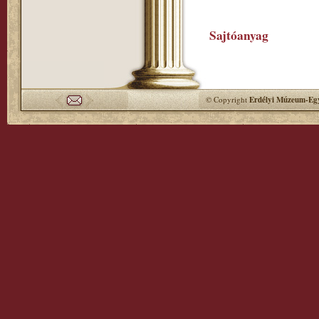
Sajtóanyag
© Copyright
Erdélyi Múzeum-Egy