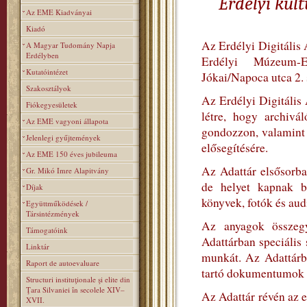
Erdélyi kul
Az EME Kiadványai
Kiadó
Az Erdélyi Digitális 
A Magyar Tudomány Napja
Erdélyben
Erdélyi Múzeum-
Kutatóintézet
Jókai/Napoca utca 2.
Szakosztályok
Az Erdélyi Digitális
Fiókegyesületek
létre, hogy archivá
Az EME vagyoni állapota
gondozzon, valamint s
Jelenlegi gyűjtemények
elősegítésére.
Az EME 150 éves jubileuma
Az Adattár elsősorba
Gr. Mikó Imre Alapitvány
de helyet kapnak b
Díjak
könyvek, fotók és aud
Együttműködések /
Társintézmények
Az anyagok összegyű
Támogatóink
Adattárban speciális
Linktár
munkát. Az Adattárb
Raport de autoevaluare
tartó dokumentumok let
Structuri instituţionale şi elite din
Ţara Silvaniei în secolele XIV–
Az Adattár révén az e
XVII.