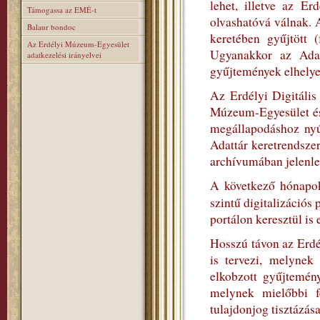
lehet, illetve az E
Támogassa az EMÉ-t
olvashatóvá válnak. 
Balaur bondoc
keretében gyűjtött (
Az Erdélyi Múzeum-Egyesület
Ugyanakkor az Adatt
adatkezelési irányelvei
gyűjtemények elhelyez
Az Erdélyi Digitális
Múzeum-Egyesület és
megállapodáshoz nyúl
Adattár keretrendszer
archívumában jelenleg
A következő hónapok
szintű digitalizációs
portálon keresztül is 
Hosszú távon az Erdé
is tervezi, melynek
elkobzott gyűjtemén
melynek mielőbbi fe
tulajdonjog tisztázása