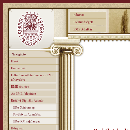
Főoldal
Elérhetőségek
EME Adattár
Navigáció
Hírek
Eseménytár
Feliratkozás/leiratkozás az EME
hírlevelére
EME röviden
Az EME felépitése
Erdélyi Digitális Adattár
EDA Sajtóanyag
Tovább az Adattárba
EDA-KM sajtóanyag
Könyvtár