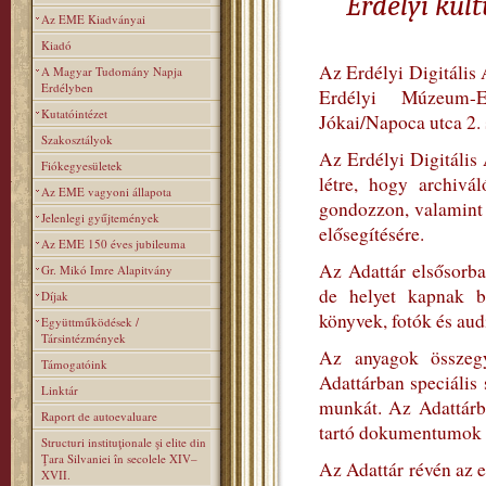
Erdélyi kul
Az EME Kiadványai
Kiadó
Az Erdélyi Digitális 
A Magyar Tudomány Napja
Erdélyben
Erdélyi Múzeum-
Kutatóintézet
Jókai/Napoca utca 2.
Szakosztályok
Az Erdélyi Digitális
Fiókegyesületek
létre, hogy archivá
Az EME vagyoni állapota
gondozzon, valamint s
Jelenlegi gyűjtemények
elősegítésére.
Az EME 150 éves jubileuma
Az Adattár elsősorba
Gr. Mikó Imre Alapitvány
de helyet kapnak b
Díjak
könyvek, fotók és aud
Együttműködések /
Társintézmények
Az anyagok összegyű
Támogatóink
Adattárban speciális
Linktár
munkát. Az Adattárb
Raport de autoevaluare
tartó dokumentumok let
Structuri instituţionale şi elite din
Ţara Silvaniei în secolele XIV–
Az Adattár révén az e
XVII.