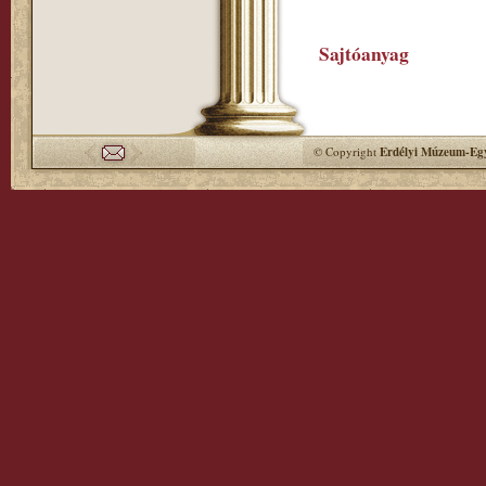
Sajtóanyag
© Copyright
Erdélyi Múzeum-Egy