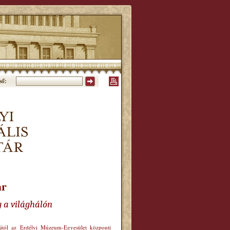
ső:
ár
g a világhálón
órától az Erdélyi Múzeum-Egyesület központi