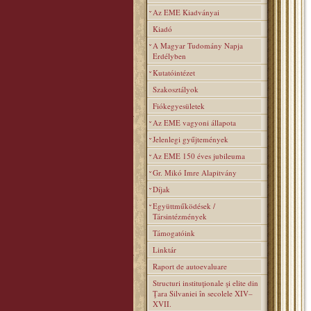
Az EME Kiadványai
Kiadó
A Magyar Tudomány Napja
Erdélyben
Kutatóintézet
Szakosztályok
Fiókegyesületek
Az EME vagyoni állapota
Jelenlegi gyűjtemények
Az EME 150 éves jubileuma
Gr. Mikó Imre Alapitvány
Díjak
Együttműködések /
Társintézmények
Támogatóink
Linktár
Raport de autoevaluare
Structuri instituţionale şi elite din
Ţara Silvaniei în secolele XIV–
XVII.