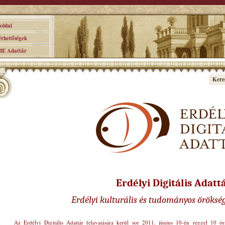
ldal
hetőségek
 Adattár
Kere
Erdélyi Digitális Adatt
Erdélyi kulturális és tudományos öröksé
Az Erdélyi Digitális Adattár felavatására kerül sor 2011. június 10-én reggel 10 