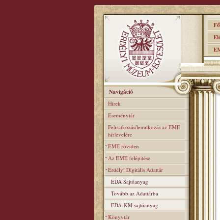
Főo
Elér
EME
Navigáció
Hírek
Eseménytár
Feliratkozás/leiratkozás az EME
hírlevelére
EME röviden
Az EME felépitése
Erdélyi Digitális Adattár
EDA Sajtóanyag
Tovább az Adattárba
EDA-KM sajtóanyag
Könyvtár