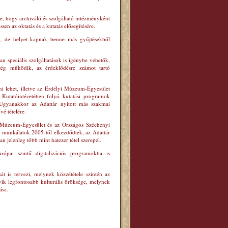
re, hogy archiváló és szolgáltató intézményként
sen az oktatás és a kutatás elősegítésére.
ik, de helyet kapnak benne más gyűjtésekből
n speciális szolgáltatások is igénybe vehetők,
ség működik, az érdeklődésre számot tartó
ni lehet, illetve az Erdélyi Múzeum-Egyesület
Kutatóintézetében folyó kutatási programok
. Ugyanakkor az Adattár nyitott más szakmai
vé tételére.
i Múzeum-Egyesület és az Országos Széchenyi
s munkálatok 2005-től elkezdődtek, az Adattár
an jelenleg több mint hatezer tétel szerepel.
ópai szintű digitalizációs programokba is
 is tervezi, melynek közzététele szintén az
ik legfontosabb kulturális öröksége, melynek
ása.