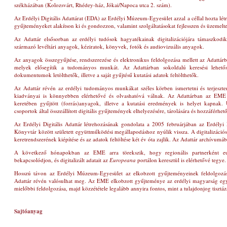
székházában
(Kolozsvárt, Rhédey-ház, Jókai/Napoca utca 2. szám)
.
Az Erdélyi Digitális Adattárat (EDA) az Erdélyi Múzeum-Egyesület azzal a céllal hozta lét
gyűjteményeket alakítson ki és gondozzon, valamint szolgáltatásokat fejlesszen és üzemeltes
Az Adattár elsősorban az erdélyi tudósok hagyatékainak digitalizációjára támaszkod
származó levéltári anyagok, kéziratok, könyvek, fotók és audiovizuális anyagok.
Az anyagok összegyűjtése, rendszerezése és elektronikus feldolgozása mellett az Adattárba
melyek elősegítik a tudományos munkát. Az Adattárban sokoldalú keresési lehető
dokumentumok letölthetők, illetve a saját gyűjtésű kutatási adatok feltölthetők.
Az Adattár révén az erdélyi tudományos munkákat széles körben ismertetni és terjeszte
kiadványai is könnyebben elérhetővé és olvashatóvá válnak. Az Adattárban az EME 
keretében gyűjtött (forrás)anyagok, illetve a kutatási eredmények is helyet kapnak
csoportok által összeállított digitális gyűjtemények elhelyezésére, tárolására és hozzáférhető
Az Erdélyi Digitális Adattár létrehozásának gondolata a 2005 februárjában az Erdély
Könyvtár között született együttműködési megállapodáshoz nyúlik vissza. A digitalizáció
keretrendszerének kiépítése és az adatok feltöltése két év óta zajlik. Az Adattár archívumáb
A következő hónapokban az EME arra törekszik, hogy regionális partnerként eur
bekapcsolódjon, és digitalizált adatait az
Europeana
portálon keresztül is elérhetővé tegye.
Hosszú távon az Erdélyi Múzeum-Egyesület az elkobzott gyűjteményeinek feldolgozását
Adattár révén valósulhat meg. Az EME elkobzott gyűjteménye az erdélyi magyarság egy
mielőbbi feldolgozása, majd közzététele legalább annyira fontos, mint a tulajdonjog tisztáz
Sajtóanyag