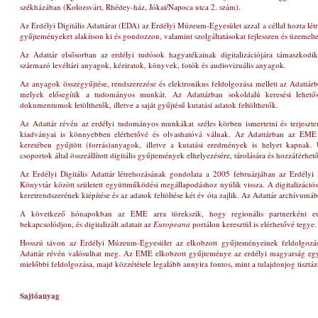
székházában
(Kolozsvárt, Rhédey-ház, Jókai/Napoca utca 2. szám)
.
Az Erdélyi Digitális Adattárat (EDA) az Erdélyi Múzeum-Egyesület azzal a céllal hozta lét
gyűjteményeket alakítson ki és gondozzon, valamint szolgáltatásokat fejlesszen és üzemeltes
Az Adattár elsősorban az erdélyi tudósok hagyatékainak digitalizációjára támaszkod
származó levéltári anyagok, kéziratok, könyvek, fotók és audiovizuális anyagok.
Az anyagok összegyűjtése, rendszerezése és elektronikus feldolgozása mellett az Adattárba
melyek elősegítik a tudományos munkát. Az Adattárban sokoldalú keresési lehető
dokumentumok letölthetők, illetve a saját gyűjtésű kutatási adatok feltölthetők.
Az Adattár révén az erdélyi tudományos munkákat széles körben ismertetni és terjeszte
kiadványai is könnyebben elérhetővé és olvashatóvá válnak. Az Adattárban az EME 
keretében gyűjtött (forrás)anyagok, illetve a kutatási eredmények is helyet kapnak
csoportok által összeállított digitális gyűjtemények elhelyezésére, tárolására és hozzáférhető
Az Erdélyi Digitális Adattár létrehozásának gondolata a 2005 februárjában az Erdély
Könyvtár között született együttműködési megállapodáshoz nyúlik vissza. A digitalizáció
keretrendszerének kiépítése és az adatok feltöltése két év óta zajlik. Az Adattár archívumáb
A következő hónapokban az EME arra törekszik, hogy regionális partnerként eur
bekapcsolódjon, és digitalizált adatait az
Europeana
portálon keresztül is elérhetővé tegye.
Hosszú távon az Erdélyi Múzeum-Egyesület az elkobzott gyűjteményeinek feldolgozását
Adattár révén valósulhat meg. Az EME elkobzott gyűjteménye az erdélyi magyarság egy
mielőbbi feldolgozása, majd közzététele legalább annyira fontos, mint a tulajdonjog tisztáz
Sajtóanyag