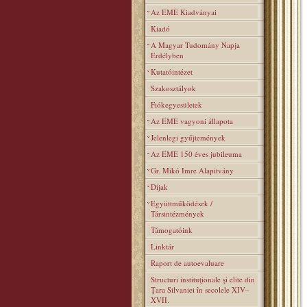
Az EME Kiadványai
Kiadó
A Magyar Tudomány Napja
Erdélyben
Kutatóintézet
Szakosztályok
Fiókegyesületek
Az EME vagyoni állapota
Jelenlegi gyűjtemények
Az EME 150 éves jubileuma
Gr. Mikó Imre Alapitvány
Díjak
Együttműködések /
Társintézmények
Támogatóink
Linktár
Raport de autoevaluare
Structuri instituţionale şi elite din
Ţara Silvaniei în secolele XIV–
XVII.