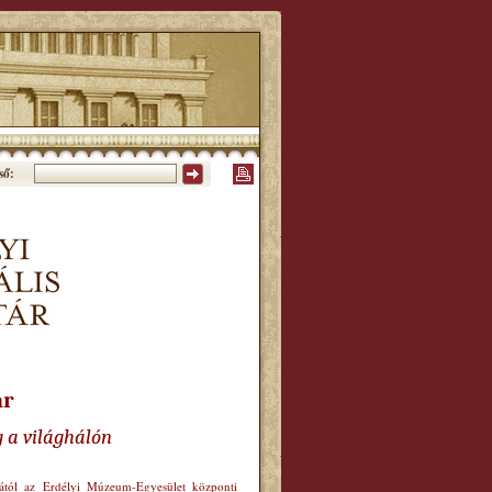
ső:
ár
g a világhálón
órától az Erdélyi Múzeum-Egyesület központi