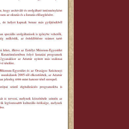
re, hogy archiváló és szolgáltató intézményként
sen az oktatás és a kutatás elősegítésére.
ik, de helyet kapnak benne más gyűjtésekből
n speciális szolgáltatások is igénybe vehetők,
ség működik, az érdeklődésre számot tartó
ni lehet, illetve az Erdélyi Múzeum-Egyesület
Kutatóintézetében folyó kutatási programok
. Ugyanakkor az Adattár nyitott más szakmai
vé tételére.
i Múzeum-Egyesület és az Országos Széchenyi
s munkálatok 2005-től elkezdődtek, az Adattár
an jelenleg több mint hatezer tétel szerepel.
ópai szintű digitalizációs programokba is
 is tervezi, melynek közzététele szintén az
ik legfontosabb kulturális öröksége, melynek
ása.