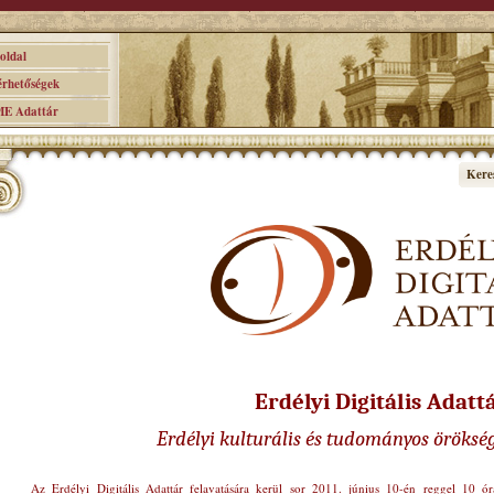
ldal
hetőségek
 Adattár
Kere
Erdélyi Digitális Adatt
Erdélyi kulturális és tudományos öröksé
Az Erdélyi Digitális Adattár felavatására kerül sor 2011. június 10-én reggel 10 