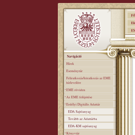
Főo
Elér
EME
Navigáció
Hírek
Eseménytár
Feliratkozás/leiratkozás az EME
hírlevelére
EME röviden
Az EME felépitése
Erdélyi Digitális Adattár
EDA Sajtóanyag
Tovább az Adattárba
EDA-KM sajtóanyag
Könyvtár