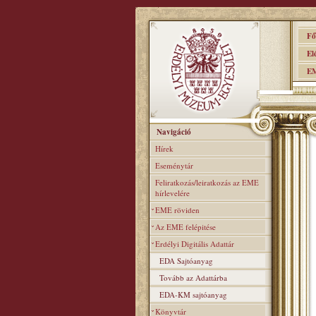
Főo
Elér
EME
Navigáció
Hírek
Eseménytár
Feliratkozás/leiratkozás az EME
hírlevelére
EME röviden
Az EME felépitése
Erdélyi Digitális Adattár
EDA Sajtóanyag
Tovább az Adattárba
EDA-KM sajtóanyag
Könyvtár