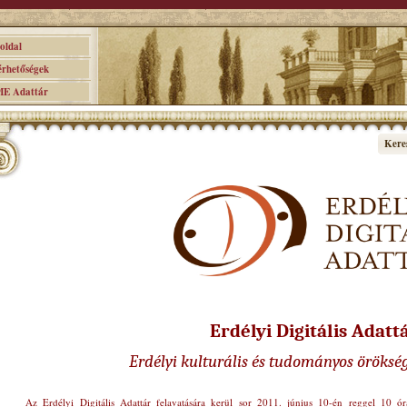
ldal
hetőségek
 Adattár
Kere
Erdélyi Digitális Adatt
Erdélyi kulturális és tudományos öröksé
Az Erdélyi Digitális Adattár felavatására kerül sor 2011. június 10-én reggel 10 