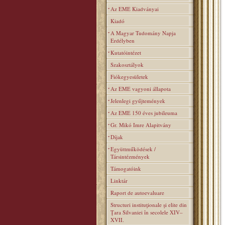
Az EME Kiadványai
Kiadó
A Magyar Tudomány Napja
Erdélyben
Kutatóintézet
Szakosztályok
Fiókegyesületek
Az EME vagyoni állapota
Jelenlegi gyűjtemények
Az EME 150 éves jubileuma
Gr. Mikó Imre Alapitvány
Díjak
Együttműködések /
Társintézmények
Támogatóink
Linktár
Raport de autoevaluare
Structuri instituţionale şi elite din
Ţara Silvaniei în secolele XIV–
XVII.