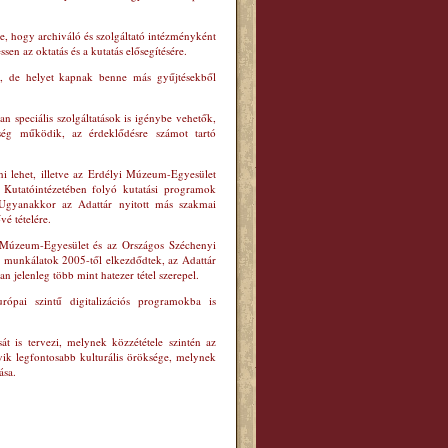
re, hogy archiváló és szolgáltató intézményként
sen az oktatás és a kutatás elősegítésére.
ik, de helyet kapnak benne más gyűjtésekből
n speciális szolgáltatások is igénybe vehetők,
ség működik, az érdeklődésre számot tartó
ni lehet, illetve az Erdélyi Múzeum-Egyesület
Kutatóintézetében folyó kutatási programok
. Ugyanakkor az Adattár nyitott más szakmai
vé tételére.
i Múzeum-Egyesület és az Országos Széchenyi
s munkálatok 2005-től elkezdődtek, az Adattár
an jelenleg több mint hatezer tétel szerepel.
ópai szintű digitalizációs programokba is
 is tervezi, melynek közzététele szintén az
ik legfontosabb kulturális öröksége, melynek
ása.