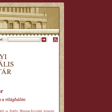
ső:
ár
g a világhálón
órától az Erdélyi Múzeum-Egyesület központi