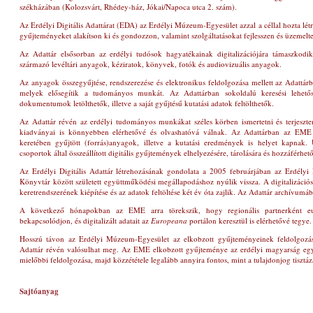
székházában
(Kolozsvárt, Rhédey-ház, Jókai/Napoca utca 2. szám)
.
Az Erdélyi Digitális Adattárat (EDA) az Erdélyi Múzeum-Egyesület azzal a céllal hozta lét
gyűjteményeket alakítson ki és gondozzon, valamint szolgáltatásokat fejlesszen és üzemeltes
Az Adattár elsősorban az erdélyi tudósok hagyatékainak digitalizációjára támaszkod
származó levéltári anyagok, kéziratok, könyvek, fotók és audiovizuális anyagok.
Az anyagok összegyűjtése, rendszerezése és elektronikus feldolgozása mellett az Adattárba
melyek elősegítik a tudományos munkát. Az Adattárban sokoldalú keresési lehető
dokumentumok letölthetők, illetve a saját gyűjtésű kutatási adatok feltölthetők.
Az Adattár révén az erdélyi tudományos munkákat széles körben ismertetni és terjeszte
kiadványai is könnyebben elérhetővé és olvashatóvá válnak. Az Adattárban az EME 
keretében gyűjtött (forrás)anyagok, illetve a kutatási eredmények is helyet kapnak
csoportok által összeállított digitális gyűjtemények elhelyezésére, tárolására és hozzáférhető
Az Erdélyi Digitális Adattár létrehozásának gondolata a 2005 februárjában az Erdély
Könyvtár között született együttműködési megállapodáshoz nyúlik vissza. A digitalizáció
keretrendszerének kiépítése és az adatok feltöltése két év óta zajlik. Az Adattár archívumáb
A következő hónapokban az EME arra törekszik, hogy regionális partnerként eur
bekapcsolódjon, és digitalizált adatait az
Europeana
portálon keresztül is elérhetővé tegye.
Hosszú távon az Erdélyi Múzeum-Egyesület az elkobzott gyűjteményeinek feldolgozását
Adattár révén valósulhat meg. Az EME elkobzott gyűjteménye az erdélyi magyarság egy
mielőbbi feldolgozása, majd közzététele legalább annyira fontos, mint a tulajdonjog tisztáz
Sajtóanyag