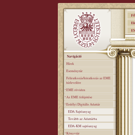
Főo
Elér
EME
Navigáció
Hírek
Eseménytár
Feliratkozás/leiratkozás az EME
hírlevelére
EME röviden
Az EME felépitése
Erdélyi Digitális Adattár
EDA Sajtóanyag
Tovább az Adattárba
EDA-KM sajtóanyag
Könyvtár