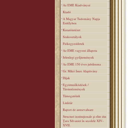
Az EME Kiadványai
Kiadó
A Magyar Tudomány Napja
Erdélyben
Kutatóintézet
Szakosztályok
Fiókegyesületek
Az EME vagyoni állapota
Jelenlegi gyűjtemények
Az EME 150 éves jubileuma
Gr. Mikó Imre Alapitvány
Díjak
Együttműködések /
Társintézmények
Támogatóink
Linktár
Raport de autoevaluare
Structuri instituţionale şi elite din
Ţara Silvaniei în secolele XIV–
XVII.