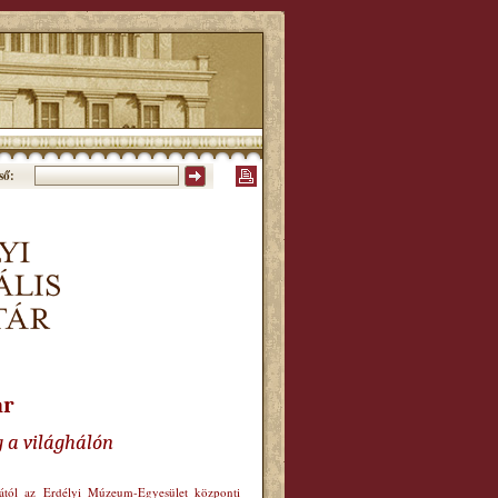
ső:
ár
g a világhálón
órától az Erdélyi Múzeum-Egyesület központi