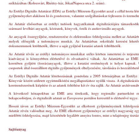
székházában
(Kolozsvárt, Rhédey-ház, Jókai/Napoca utca 2. szám)
.
Az Erdélyi Digitális Adattárat (EDA) az Erdélyi Múzeum-Egyesület azzal a céllal hozta lét
gyűjteményeket alakítson ki és gondozzon, valamint szolgáltatásokat fejlesszen és üzemeltes
Az Adattár elsősorban az erdélyi tudósok hagyatékainak digitalizációjára támaszkod
származó levéltári anyagok, kéziratok, könyvek, fotók és audiovizuális anyagok.
Az anyagok összegyűjtése, rendszerezése és elektronikus feldolgozása mellett az Adattárba
melyek elősegítik a tudományos munkát. Az Adattárban sokoldalú keresési lehető
dokumentumok letölthetők, illetve a saját gyűjtésű kutatási adatok feltölthetők.
Az Adattár révén az erdélyi tudományos munkákat széles körben ismertetni és terjeszte
kiadványai is könnyebben elérhetővé és olvashatóvá válnak. Az Adattárban az EME 
keretében gyűjtött (forrás)anyagok, illetve a kutatási eredmények is helyet kapnak
csoportok által összeállított digitális gyűjtemények elhelyezésére, tárolására és hozzáférhető
Az Erdélyi Digitális Adattár létrehozásának gondolata a 2005 februárjában az Erdély
Könyvtár között született együttműködési megállapodáshoz nyúlik vissza. A digitalizáció
keretrendszerének kiépítése és az adatok feltöltése két év óta zajlik. Az Adattár archívumáb
A következő hónapokban az EME arra törekszik, hogy regionális partnerként eur
bekapcsolódjon, és digitalizált adatait az
Europeana
portálon keresztül is elérhetővé tegye.
Hosszú távon az Erdélyi Múzeum-Egyesület az elkobzott gyűjteményeinek feldolgozását
Adattár révén valósulhat meg. Az EME elkobzott gyűjteménye az erdélyi magyarság egy
mielőbbi feldolgozása, majd közzététele legalább annyira fontos, mint a tulajdonjog tisztáz
Sajtóanyag