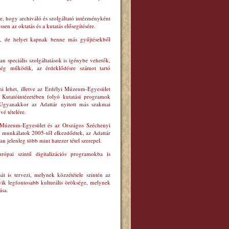
re, hogy archiváló és szolgáltató intézményként
sen az oktatás és a kutatás elősegítésére.
ik, de helyet kapnak benne más gyűjtésekből
n speciális szolgáltatások is igénybe vehetők,
ség működik, az érdeklődésre számot tartó
ni lehet, illetve az Erdélyi Múzeum-Egyesület
Kutatóintézetében folyó kutatási programok
. Ugyanakkor az Adattár nyitott más szakmai
vé tételére.
i Múzeum-Egyesület és az Országos Széchenyi
s munkálatok 2005-től elkezdődtek, az Adattár
an jelenleg több mint hatezer tétel szerepel.
ópai szintű digitalizációs programokba is
 is tervezi, melynek közzététele szintén az
ik legfontosabb kulturális öröksége, melynek
ása.