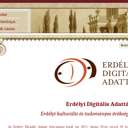
ldal
hetőségek
 Adattár
Kere
Erdélyi Digitális Adatt
Erdélyi kulturális és tudományos öröksé
Az Erdélyi Digitális Adattár felavatására kerül sor 2011. június 10-én reggel 10 