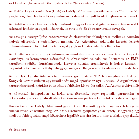
székházában
(Kolozsvárt, Rhédey-ház, Jókai/Napoca utca 2. szám)
.
Az Erdélyi Digitális Adattárat (EDA) az Erdélyi Múzeum-Egyesület azzal a céllal hozta lét
gyűjteményeket alakítson ki és gondozzon, valamint szolgáltatásokat fejlesszen és üzemeltes
Az Adattár elsősorban az erdélyi tudósok hagyatékainak digitalizációjára támaszkod
származó levéltári anyagok, kéziratok, könyvek, fotók és audiovizuális anyagok.
Az anyagok összegyűjtése, rendszerezése és elektronikus feldolgozása mellett az Adattárba
melyek elősegítik a tudományos munkát. Az Adattárban sokoldalú keresési lehető
dokumentumok letölthetők, illetve a saját gyűjtésű kutatási adatok feltölthetők.
Az Adattár révén az erdélyi tudományos munkákat széles körben ismertetni és terjeszte
kiadványai is könnyebben elérhetővé és olvashatóvá válnak. Az Adattárban az EME 
keretében gyűjtött (forrás)anyagok, illetve a kutatási eredmények is helyet kapnak
csoportok által összeállított digitális gyűjtemények elhelyezésére, tárolására és hozzáférhető
Az Erdélyi Digitális Adattár létrehozásának gondolata a 2005 februárjában az Erdély
Könyvtár között született együttműködési megállapodáshoz nyúlik vissza. A digitalizáció
keretrendszerének kiépítése és az adatok feltöltése két év óta zajlik. Az Adattár archívumáb
A következő hónapokban az EME arra törekszik, hogy regionális partnerként eur
bekapcsolódjon, és digitalizált adatait az
Europeana
portálon keresztül is elérhetővé tegye.
Hosszú távon az Erdélyi Múzeum-Egyesület az elkobzott gyűjteményeinek feldolgozását
Adattár révén valósulhat meg. Az EME elkobzott gyűjteménye az erdélyi magyarság egy
mielőbbi feldolgozása, majd közzététele legalább annyira fontos, mint a tulajdonjog tisztáz
Sajtóanyag