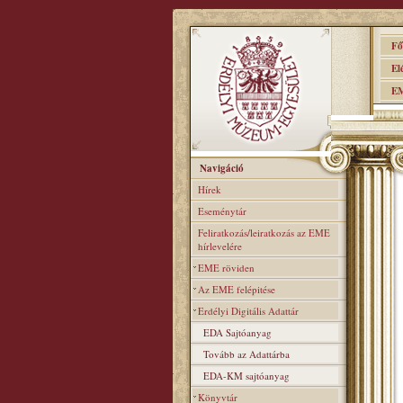
Főo
Elér
EME
Navigáció
Hírek
Eseménytár
Feliratkozás/leiratkozás az EME
hírlevelére
EME röviden
Az EME felépitése
Erdélyi Digitális Adattár
EDA Sajtóanyag
Tovább az Adattárba
EDA-KM sajtóanyag
Könyvtár