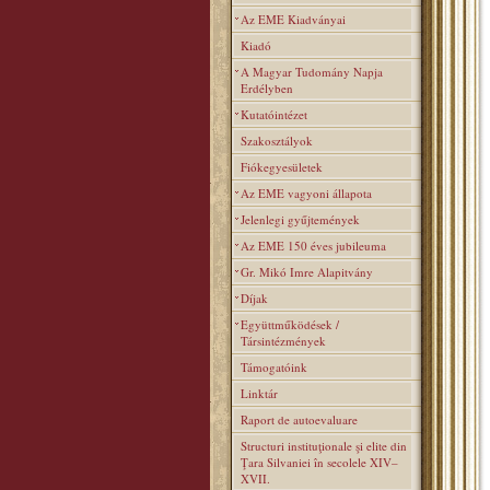
Az EME Kiadványai
Kiadó
A Magyar Tudomány Napja
Erdélyben
Kutatóintézet
Szakosztályok
Fiókegyesületek
Az EME vagyoni állapota
Jelenlegi gyűjtemények
Az EME 150 éves jubileuma
Gr. Mikó Imre Alapitvány
Díjak
Együttműködések /
Társintézmények
Támogatóink
Linktár
Raport de autoevaluare
Structuri instituţionale şi elite din
Ţara Silvaniei în secolele XIV–
XVII.