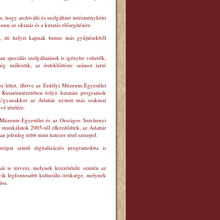
re, hogy archiváló és szolgáltató intézményként
sen az oktatás és a kutatás elősegítésére.
ik, de helyet kapnak benne más gyűjtésekből
n speciális szolgáltatások is igénybe vehetők,
ség működik, az érdeklődésre számot tartó
ni lehet, illetve az Erdélyi Múzeum-Egyesület
Kutatóintézetében folyó kutatási programok
. Ugyanakkor az Adattár nyitott más szakmai
vé tételére.
i Múzeum-Egyesület és az Országos Széchenyi
s munkálatok 2005-től elkezdődtek, az Adattár
an jelenleg több mint hatezer tétel szerepel.
ópai szintű digitalizációs programokba is
 is tervezi, melynek közzététele szintén az
ik legfontosabb kulturális öröksége, melynek
ása.