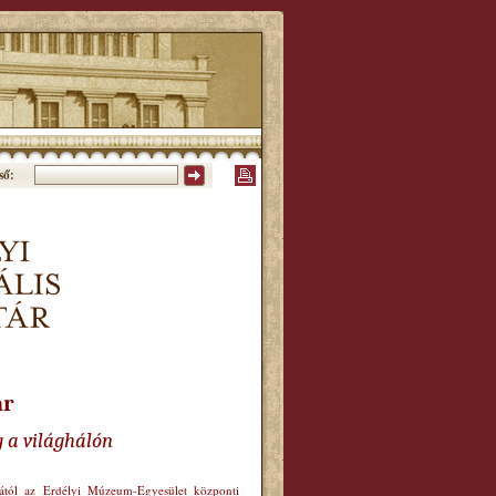
ső:
ár
g a világhálón
órától az Erdélyi Múzeum-Egyesület központi