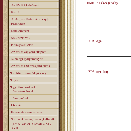
EME 150 éves jelvény
Az EME Kiadványai
Kiadó
A Magyar Tudomány Napja
Erdélyben
Kutatóintézet
Szakosztályok
EDA logó
Fiókegyesületek
Az EME vagyoni állapota
Jelenlegi gyűjtemények
Az EME 150 éves jubileuma
EDA logó long
Gr. Mikó Imre Alapitvány
Díjak
Együttműködések /
Társintézmények
Támogatóink
Linktár
Raport de autoevaluare
Structuri instituţionale şi elite din
Ţara Silvaniei în secolele XIV–
XVII.