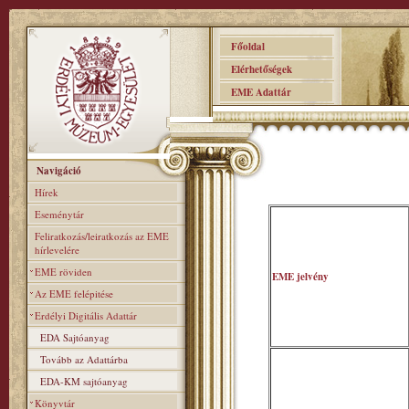
Főoldal
Elérhetőségek
EME Adattár
Navigáció
Hírek
Eseménytár
Feliratkozás/leiratkozás az EME
hírlevelére
EME röviden
EME jelvény
Az EME felépitése
Erdélyi Digitális Adattár
EDA Sajtóanyag
Tovább az Adattárba
EDA-KM sajtóanyag
Könyvtár