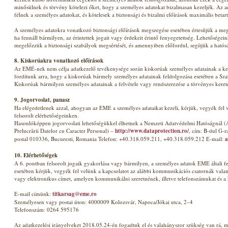
minősülnek és törvény kötelezi őket, hogy a személyes adatokat bizalmasan kezeljék. Az 
félnek a személyes adatokat, és kötelesek a biztonsági és bizalmi előírások maximális betar
A személyes adatokra vonatkozó biztonsági előírások megszegése esetében értesítjük a meg
ha fennáll bármilyen, az érintettek jogait vagy érdekeit érintő fenyegetettség. Lehetősége
megelőzzük a biztonsági szabályok megsértését, és amennyiben előfordul, segítjük a hatós
8. Kiskorúakra vonatkozó előírások
Az EMÉ-nek nem célja adatkezelő tevékenysége során kiskorúak személyes adatainak a kez
fordítunk arra, hogy a kiskorúak bármely személyes adatainak feldolgozása esetében a Szabá
Kiskorúak bármilyen személyes adatainak a felvétele vagy rendszerezése a törvényes kerete
9. Jogorvoslat, panasz
Ha elégedetlenek azzal, ahogyan az EME a személyes adataikat kezeli, kérjük, vegyék fel 
felsorolt elérhetőségeinken.
Hasonlóképpen jogorvoslati lehetőségükkel élhetnek a Nemzeti Adatvédelmi Hatóságnál (A
Prelucrării Datelor cu Caracter Personal) –
http://www.dataprotection.ro/
, cím: B-dul G-
postal 010336, Bucuresti, Romania Telefon: +40.318.059.211, +40.318.059.212 E-mail:
a
10. Elérhetőségek
A 6. pontban felsorolt jogaik gyakorlása vagy bármilyen, a személyes adatok EME általi f
esetében kérjük, vegyék fel velünk a kapcsolatot az alábbi kommunikációs csatornák valame
vagy elektronikus címet, amelyen kommunikálni szeretnének, illetve telefonszámukat és a
E-mail címünk:
titkarsag@eme.ro
Személyesen vagy postai úton: 4000009 Kolozsvár, Napoca/Jókai utca, 2–4
Telefonszám: 0264 595176
Az adatkezelési irányelveket 2018.05.24-én fogadtuk el és valahányszor szükség van rá, mó