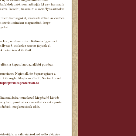
adatfeldolgozók nem adhatják ki egy harmadik
tásával kezelni, használni a személyes adatokat.
felelő hatóságokat, akárcsak abban az esetben,
ink szerint mindent megteszünk, hogy
ágokat.
elése, rendszerezése. Különös figyelmet
lyzat 8. cikkelye szerint járjunk el.
k betartásával történik.
velünk a kapcsolatot az alábbi pontban
utoritatea Naţională de Supraveghere a
ral. Gheorghe Magheru 28-30, Sector 1, cod
nspdcp@dataprotection.ro
elhasználására vonatkozó kiegészítő kérdés
lyikén, pontosítva a nevüket és azt a postai
 kérésük, megkeresésük okát.
dosítjuk, a változtatásokról szóló előzetes