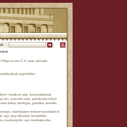
ső:
yelvei
 (Napoca) utca 2–4. szám, adószám:
ogszabályoknak megfelelően.
mélyre vonatkozó adat. Azonosíthatónak
en név, azonosító szám, tartózkodási helyre
nt fizikai, fiziológiai, genetikai, mentális,
essége, számítógépes rendszer használatával
lás vagy megváltoztatás, konzultálás,
ás, összehangolás vagy összekapcsolás,