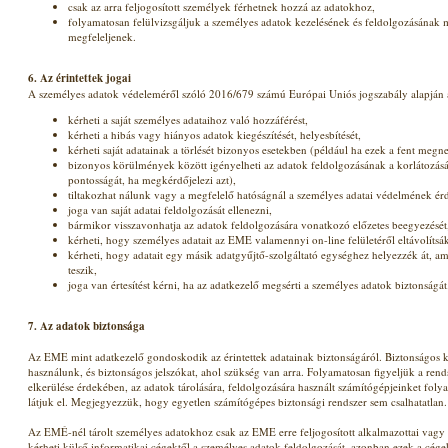
csak az arra feljogosított személyek férhetnek hozzá az adatokhoz,
folyamatosan felülvizsgáljuk a személyes adatok kezelésének és feldolgozásának
megfeleljenek.
6. Az érintettek jogai
A személyes adatok védeleméről szóló 2016/679 számú Európai Uniós jogszabály alapján az
kérheti a saját személyes adataihoz való hozzáférést,
kérheti a hibás vagy hiányos adatok kiegészítését, helyesbítését,
kérheti saját adatainak a törlését bizonyos esetekben (például ha ezek a fent meg
bizonyos körülmények között igényelheti az adatok feldolgozásának a korlátozását
pontosságát, ha megkérdőjelezi azt),
tiltakozhat nálunk vagy a megfelelő hatóságnál a személyes adatai védelmének ér
joga van saját adatai feldolgozását ellenezni,
bármikor visszavonhatja az adatok feldolgozására vonatkozó előzetes beegyezését
kérheti, hogy személyes adatait az EME valamennyi on-line felületéről eltávolítsá
kérheti, hogy adatait egy másik adatgyűjtő-szolgáltató egységhez helyezzék át, am
teszik,
joga van értesítést kérni, ha az adatkezelő megsérti a személyes adatok biztonságát
7. Az adatok biztonsága
Az EME mint adatkezelő gondoskodik az érintettek adatainak biztonságáról. Biztonságos k
használunk, és biztonságos jelszókat, ahol szükség van arra. Folyamatosan figyeljük a rends
elkerülése érdekében, az adatok tárolására, feldolgozására használt számítógépjeinket folya
látjuk el. Megjegyezzük, hogy egyetlen számítógépes biztonsági rendszer sem csalhatatlan.
Az EMÉ-nél tárolt személyes adatokhoz csak az EME erre feljogosított alkalmazottai vag
kérheti külső informatikai cégektől a személyes adatok feldolgozását, azonban ezek a cég