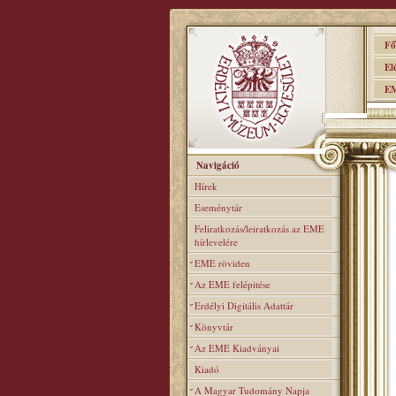
Főo
Elér
EME
Navigáció
Hírek
Eseménytár
Feliratkozás/leiratkozás az EME
hírlevelére
EME röviden
Az EME felépitése
Erdélyi Digitális Adattár
Könyvtár
Az EME Kiadványai
Kiadó
A Magyar Tudomány Napja