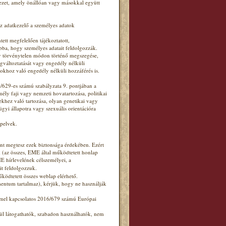
ezet, amely önállóan vagy másokkal együtt
az adatkezelő a személyes adatok
tett megfelelően tájékoztatott,
abba, hogy személyes adatait feldolgozzák.
y törvénytelen módon történő megszegése,
gváltoztatását vagy engedély nélküli
okhoz való engedély nélküli hozzáférés is.
/629-es számú szabályzata 9. pontjában a
ly faji vagy nemzeti hovatartozása, politikai
ekhez való tartozása, olyan genetikai vagy
gyi állapotra vagy szexuális orientációra
apelvek.
nt megtesz ezek biztonsága érdekében. Ezért
ek (az összes, EME által működtetett honlap
E hírlevelének célszemélyei, a
it feldolgozzuk.
ödtetett összes weblap elérhető.
mentum tartalmaz), kérjük, hogy ne használják
mmel kapcsolatos 2016/679 számú Európai
ül látogathatók, szabadon használhatók, nem