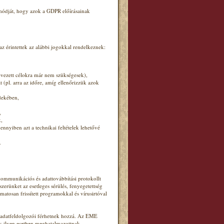
 módját, hogy azok a GDPR előírásainak
 érintettek az alábbi jogokkal rendelkeznek:
nevezett célokra már nem szükségesek),
 (pl. arra az időre, amíg ellenőrizzük azok
dekében,
,
k,
ennyiben azt a technikai feltételek lehetővé
.
ommunikációs és adattovábbítási protokollt
zerünket az esetleges sérülés, fenyegetettség
matosan frissített programokkal és vírusirtóval
y adatfeldolgozói férhetnek hozzá. Az EME
ek ilyen esetben meghatalmazottnak