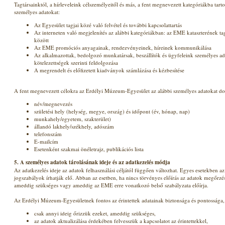
Tagtársainktól, a hírleveleink célszemélyeitől és más, a fent megnevezett kategóriákba tar
személyes adatokat:
Az Egyesület tagjai közé való felvétel és további kapcsolattartás
Az interneten való megjelenítés az alábbi kategóriákban: az EME kataszterének tag
között
Az EME promóciós anyagainak, rendezvényeinek, híreinek kommunikálása
Az alkalmazottak, bedolgozó munkatársak, beszállítók és ügyfeleink személyes ada
kötelezettségek szerinti feldolgozása
A megrendelt és előfizetett kiadványok számlázása és kézbesítése
A fent megnevezett célokra az Erdélyi Múzeum-Egyesület az alábbi személyes adatokat dol
név/megnevezés
születési hely (helység, megye, ország) és időpont (év, hónap, nap)
munkahely/egyetem, szakterület)
állandó lakhely/székhely, adószám
telefonszám
E-mailcím
Esetenként szakmai önéletrajz, publikációs lista
5. A személyes adatok tárolásának ideje és az adatkezelés módja
Az adatkezelés ideje az adatok felhasználási céljától függően változhat. Egyes esetekben az
jogszabályok írhatják elő. Abban az esetben, ha nincs törvényes előírás az adatok megőrzés
ameddig szükséges vagy ameddig az EME erre vonatkozó belső szabályzata előírja.
Az Erdélyi Múzeum-Egyesületnek fontos az érintettek adatainak biztonsága és pontossága, 
csak annyi ideig őrizzük ezeket, ameddig szükséges,
az adatok aktualizálása érdekében felvesszük a kapcsolatot az érintettekkel,