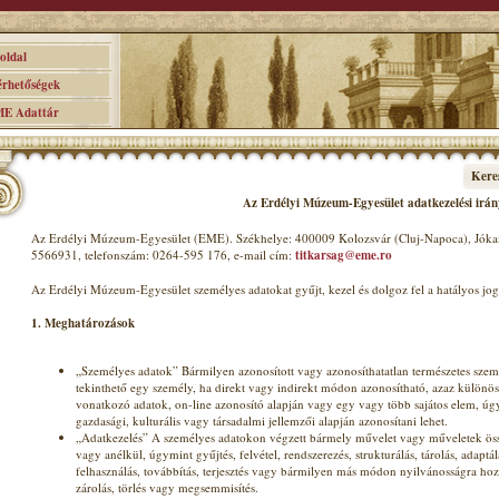
ldal
hetőségek
 Adattár
Kere
Az Erdélyi Múzeum-Egyesület adatkezelési irán
Az Erdélyi Múzeum-Egyesület (EME). Székhelye: 400009 Kolozsvár (Cluj-Napoca), Jókai
5566931, telefonszám: 0264-595 176, e-mail cím:
titkarsag@eme.ro
Az Erdélyi Múzeum-Egyesület személyes adatokat gyűjt, kezel és dolgoz fel a hatályos j
1. Meghatározások
„Személyes adatok” Bármilyen azonosított vagy azonosíthatatlan természetes sze
tekinthető egy személy, ha direkt vagy indirekt módon azonosítható, azaz különös
vonatkozó adatok, on-line azonosító alapján vagy egy vagy több sajátos elem, úgymi
gazdasági, kulturális vagy társadalmi jellemzői alapján azonosítani lehet.
„Adatkezelés” A személyes adatokon végzett bármely művelet vagy műveletek össz
vagy anélkül, úgymint gyűjtés, felvétel, rendszerezés, strukturálás, tárolás, adaptá
felhasználás, továbbítás, terjesztés vagy bármilyen más módon nyilvánosságra hoz
zárolás, törlés vagy megsemmisítés.