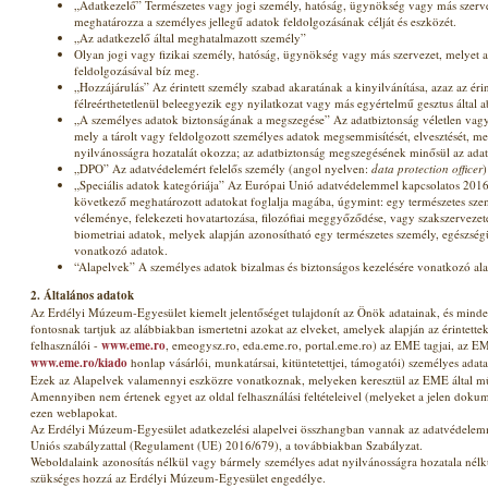
„Adatkezelő” Természetes vagy jogi személy, hatóság, ügynökség vagy más szerv
meghatározza a személyes jellegű adatok feldolgozásának célját és eszközét.
„Az adatkezelő által meghatalmazott személy”
Olyan jogi vagy fizikai személy, hatóság, ügynökség vagy más szervezet, melyet 
feldolgozásával bíz meg.
„Hozzájárulás” Az érintett személy szabad akaratának a kinyilvánítása, azaz az érin
félreérthetetlenül beleegyezik egy nyilatkozat vagy más egyértelmű gesztus által 
„A személyes adatok biztonságának a megszegése” Az adatbiztonság véletlen vag
mely a tárolt vagy feldolgozott személyes adatok megsemmisítését, elvesztését, me
nyilvánosságra hozatalát okozza; az adatbiztonság megszegésének minősül az adat
„DPO” Az adatvédelemért felelős személy (angol nyelven:
data protection officer
)
„Speciális adatok kategóriája” Az Európai Unió adatvédelemmel kapcsolatos 2016
következő meghatározott adatokat foglalja magába, úgymint: egy természetes szemé
véleménye, felekezeti hovatartozása, filozófiai meggyőződése, vagy szakszervezet
biometriai adatok, melyek alapján azonosítható egy természetes személy, egészségü
vonatkozó adatok.
“Alapelvek” A személyes adatok bizalmas és biztonságos kezelésére vonatkozó al
2. Általános adatok
Az Erdélyi Múzeum-Egyesület kiemelt jelentőséget tulajdonít az Önök adatainak, és minde
fontosnak tartjuk az alábbiakban ismertetni azokat az elveket, amelyek alapján az érintett
felhasználói -
www.eme.ro
, emeogysz.ro, eda.eme.ro, portal.eme.ro) az EME tagjai, az EM
www.eme.ro/kiado
honlap vásárlói, munkatársai, kitüntetettjei, támogatói) személyes adata
Ezek az Alapelvek valamennyi eszközre vonatkoznak, melyeken keresztül az EME által műk
Amennyiben nem értenek egyet az oldal felhasználási feltételeivel (melyeket a jelen doku
ezen weblapokat.
Az Erdélyi Múzeum-Egyesület adatkezelési alapelvei összhangban vannak az adatvédele
Uniós szabályzattal (Regulament (UE) 2016/679), a továbbiakban Szabályzat.
Weboldalaink azonosítás nélkül vagy bármely személyes adat nyilvánosságra hozatala nélk
szükséges hozzá az Erdélyi Múzeum-Egyesület engedélye.