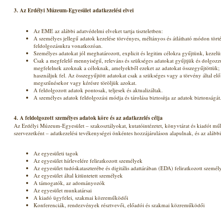
3. Az Erdélyi Múzeum-Egyesület adatkezelési elvei
Az EME az alábbi adatvédelmi elveket tartja tiszteletben:
A személyes jellegű adatok kezelése törvényes, méltányos és átlátható módon törté
feldolgozásukra vonatkozóan.
Személyes adatokat jól meghatározott, explicit és legitim célokra gyűjtünk, kezel
Csak a megfelelő mennyiségű, releváns és szükséges adatokat gyűjtjük és dolgozz
megfelelnek azoknak a céloknak, amelyekből ezeket az adatokat összegyűjtöttük;
használjuk fel. Az összegyűjtött adatokat csak a szükséges vagy a törvény által elő
megszűnésekor vagy kérésre töröljük azokat.
A feldolgozott adatok pontosak, teljesek és aktualizáltak.
A személyes adatok feldolgozási módja és tárolása biztosítja az adatok biztonságát
4.
A feldolgozott személyes adatok köre és az adatkezelés célja
Az Erdélyi Múzeum-Egyesület – szakosztályokat, kutatóintézetet, könyvtárat és kiadót 
szervezetként – adatkezelési tevékenységei önkéntes hozzájáruláson alapulnak, és az alábbi
Az egyesületi tagok
Az egyesület hírlevelére feliratkozott személyek
Az egyesület tudóskataszterébe és digitális adattárában (EDA) feliratkozott személ
Az egyesület által kitüntetett személyek
A támogatók, az adományozók
Az egyesület munkatársai
A kiadó ügyfelei, szakmai közreműködői
Konferenciák, rendezvények résztvevői, előadói és szakmai közreműködői