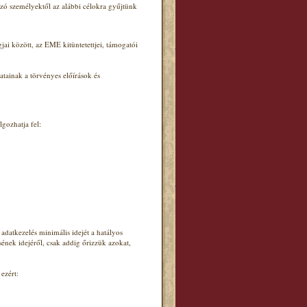
tozó személyektől az alábbi célokra gyűjtünk
jai között, az EME kitüntetettjei, támogatói
tainak a törvényes előírások és
gozhatja fel:
 adatkezelés minimális idejét a hatályos
ének idejéről, csak addig őrizzük azokat,
ezért: