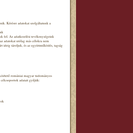
nik. Kérésre adatokat szolgáltatunk a
ünk
uk fel. Az adatkezelési tevékenységeink
 az adatokat utólag más célokra nem
írt ideig tároljuk, és az együttműködés, tagság
.
működtető romániai magyar tudományos
 célcsoportok adatait gyűjtik:
yek