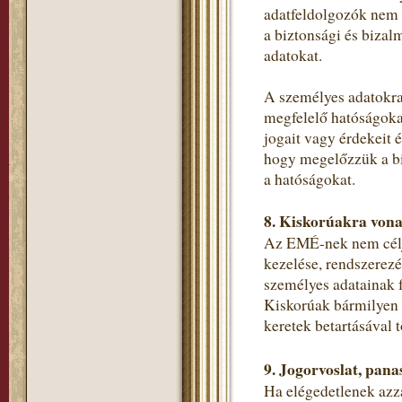
adatfeldolgozók nem 
a biztonsági és bizal
adatokat.
A személyes adatokra
megfelelő hatóságokat
jogait vagy érdekeit 
hogy megelőzzük a bi
a hatóságokat.
8. Kiskorúakra vona
Az EMÉ-nek nem célja
kezelése, rendszerezé
személyes adatainak f
Kiskorúak bármilyen s
keretek betartásával t
9. Jogorvoslat, pana
Ha elégedetlenek azza