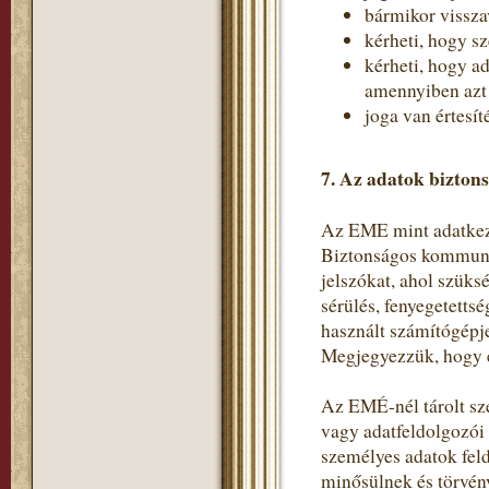
bármikor vissza
kérheti, hogy s
kérheti, hogy a
amennyiben azt a
joga van értesít
7. Az adatok bizton
Az EME mint adatkeze
Biztonságos kommunik
jelszókat, ahol szüks
sérülés, fenyegetetts
használt számítógépje
Megjegyezzük, hogy e
Az EMÉ-nél tárolt sz
vagy adatfeldolgozói
személyes adatok fel
minősülnek és törvén