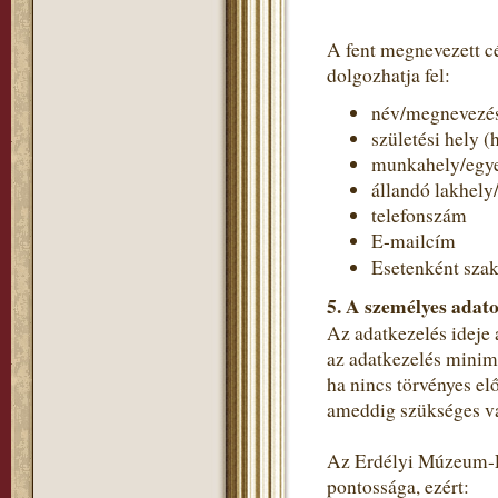
A fent megnevezett c
dolgozhatja fel:
név/megnevezé
születési hely (
munkahely/egye
állandó lakhely
telefonszám
E-mailcím
Esetenként szak
5. A személyes adato
Az adatkezelés ideje 
az adatkezelés minimá
ha nincs törvényes el
ameddig szükséges va
Az Erdélyi Múzeum-Eg
pontossága, ezért: