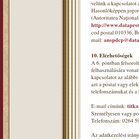
velünk a kapcsolatot 
Hasonlóképpen jogorv
(Autoritatea Naţional
http://www.dataprot
cod postal 010336, B
anspdcp@datap
mail:
10. Elérhetőségek
A 6. pontban felsorol
felhasználására vonat
kapcsolatot az alább
azt a postai vagy ele
telefonszámukat és a
titk
E-mail címünk:
Személyesen vagy pos
Telefonszám: 0264 5
Az adatkezelési irány