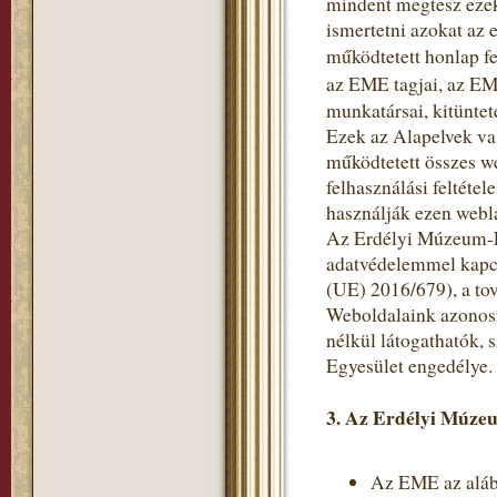
mindent megtesz ezek
ismertetni azokat az 
működtetett honlap fe
az EME tagjai, az EM
munkatársai, kitüntet
Ezek az Alapelvek va
működtetett összes w
felhasználási feltéte
használják ezen webl
Az Erdélyi Múzeum-Eg
adatvédelemmel kapc
(UE) 2016/679), a to
Weboldalaink azonosí
nélkül látogathatók,
Egyesület engedélye.
3. Az Erdélyi Múzeu
Az EME az alább