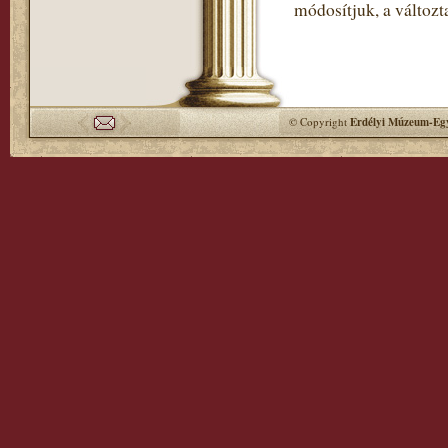
módosítjuk, a változt
© Copyright
Erdélyi Múzeum-Egy