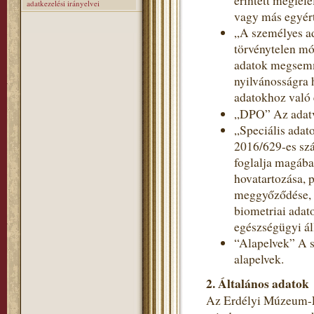
érintett megfele
adatkezelési irányelvei
vagy más egyért
„A személyes a
törvénytelen mó
adatok megsemmi
nyilvánosságra 
adatokhoz való 
„DPO” Az adatv
„Speciális adat
2016/629-es szá
foglalja magába
hovatartozása, p
meggyőződése, v
biometriai adat
egészségügyi ál
“Alapelvek” A s
alapelvek.
2. Általános adatok
Az Erdélyi Múzeum-Eg