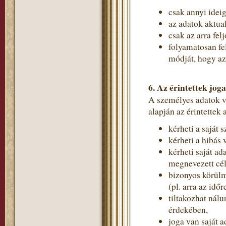
csak annyi idei
az adatok aktual
csak az arra fe
folyamatosan fe
módját, hogy a
6. Az érintettek joga
A személyes adatok 
alapján az érintettek
kérheti a saját 
kérheti a hibás 
kérheti saját ad
megnevezett cé
bizonyos körülm
(pl. arra az idő
tiltakozhat nál
érdekében,
joga van saját a