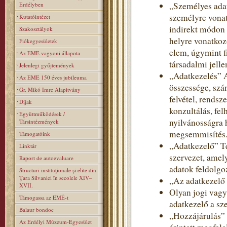
„Személyes adat
Erdélyben
személyre vonat
Kutatóintézet
indirekt módon 
Szakosztályok
helyre vonatkoz
Fiókegyesületek
elem, úgymint fi
Az EME vagyoni állapota
társadalmi jelle
Jelenlegi gyűjtemények
„Adatkezelés” 
Az EME 150 éves jubileuma
összessége, szá
Gr. Mikó Imre Alapitvány
felvétel, rendsz
Díjak
konzultálás, fe
Együttműködések /
nyilvánosságra 
Társintézmények
megsemmisítés
Támogatóink
„Adatkezelő” T
Linktár
szervezet, amel
Raport de autoevaluare
adatok feldolgoz
Structuri instituţionale şi elite din
Ţara Silvaniei în secolele XIV–
„Az adatkezelő
XVII.
Olyan jogi vagy
Támogassa az EMÉ-t
adatkezelő a sz
Balaur bondoc
„Hozzájárulás” 
Az Erdélyi Múzeum-Egyesület