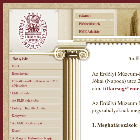
Főoldal
Elérhetőségek
EME Adattár
Az E
Navigáció
Hírek
Az Erdélyi Múzeum-E
Eseménytár
Jókai (Napoca) utca 
Feliratkozás/leiratkozás az EME
hírlevelére
titkarsag@eme
cím:
EME röviden
Az EME felépitése
Az Erdélyi Múzeum-Eg
Erdélyi Digitális Adattár
jogszabályoknak meg
Könyvtár
Az EME Kiadványai
1. Meghatározások
Kiadó
A Magyar Tudomány Napja