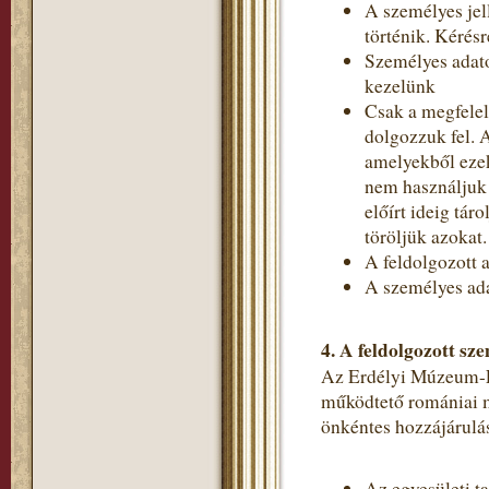
A személyes jel
történik. Kérés
Személyes adato
kezelünk
Csak a megfelel
dolgozzuk fel. 
amelyekből ezek
nem használjuk 
előírt ideig tá
töröljük azokat.
A feldolgozott a
A személyes ada
4.
A feldolgozott sze
Az Erdélyi Múzeum-Egy
működtető romániai m
önkéntes hozzájárulás
Az egyesületi t