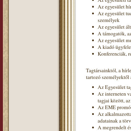
Az egyesület hír
Az egyesület tud
személyek
Az egyesület ált
A támogatók, 
Az egyesület m
A kiadó ügyfel
Konferenciák, r
Tagtársainktól, a hír
tartozó személyektől 
Az Egyesület tag
Az interneten v
tagjai között, a
Az EME promóci
Az alkalmazotta
adatainak a törv
A megrendelt és