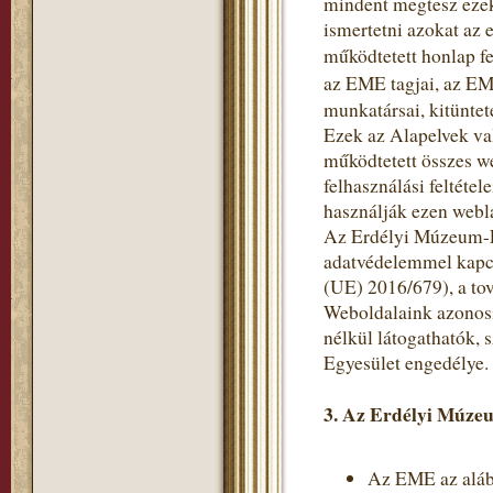
mindent megtesz ezek
ismertetni azokat az 
működtetett honlap fe
az EME tagjai, az EM
munkatársai, kitüntet
Ezek az Alapelvek va
működtetett összes w
felhasználási feltéte
használják ezen webl
Az Erdélyi Múzeum-Eg
adatvédelemmel kapc
(UE) 2016/679), a to
Weboldalaink azonosí
nélkül látogathatók,
Egyesület engedélye.
3. Az Erdélyi Múzeu
Az EME az alább