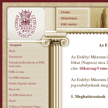
Főoldal
Elérhetőségek
EME Adattár
Az E
Navigáció
Hírek
Az Erdélyi Múzeum-E
Eseménytár
Jókai (Napoca) utca 
Feliratkozás/leiratkozás az EME
hírlevelére
titkarsag@eme
cím:
EME röviden
Az EME felépitése
Az Erdélyi Múzeum-Eg
Erdélyi Digitális Adattár
jogszabályoknak meg
Könyvtár
Az EME Kiadványai
1. Meghatározások
Kiadó
A Magyar Tudomány Napja