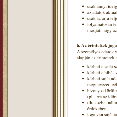
csak annyi idei
az adatok aktual
csak az arra fe
folyamatosan fe
módját, hogy a
6. Az érintettek joga
A személyes adatok 
alapján az érintettek
kérheti a saját 
kérheti a hibás 
kérheti saját ad
megnevezett cé
bizonyos körülm
(pl. arra az idő
tiltakozhat nál
érdekében,
joga van saját a