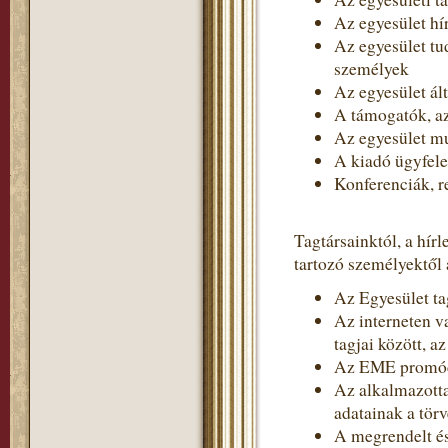
Az egyesület hír
Az egyesület tud
személyek
Az egyesület ált
A támogatók, 
Az egyesület m
A kiadó ügyfel
Konferenciák, r
Tagtársainktól, a hír
tartozó személyektől 
Az Egyesület tag
Az interneten v
tagjai között, a
Az EME promóci
Az alkalmazotta
adatainak a törv
A megrendelt és