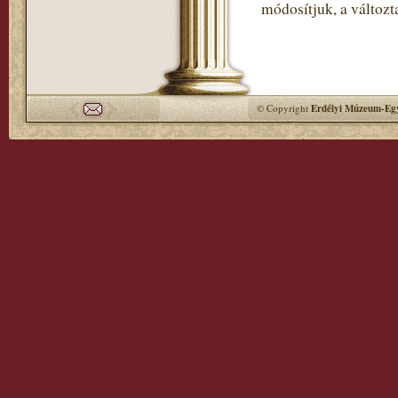
módosítjuk, a változt
© Copyright
Erdélyi Múzeum-Egy