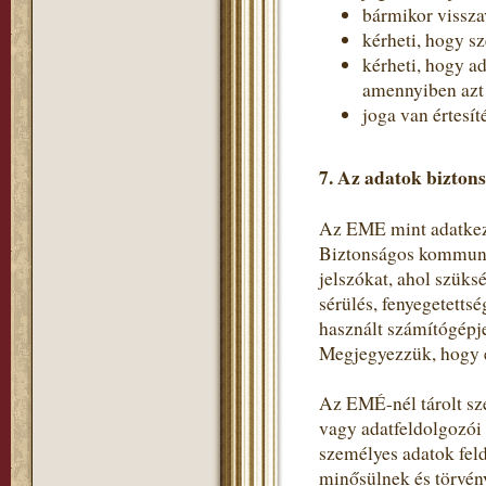
bármikor vissza
kérheti, hogy s
kérheti, hogy a
amennyiben azt a
joga van értesít
7. Az adatok bizton
Az EME mint adatkeze
Biztonságos kommunik
jelszókat, ahol szüks
sérülés, fenyegetetts
használt számítógépje
Megjegyezzük, hogy e
Az EMÉ-nél tárolt sz
vagy adatfeldolgozói
személyes adatok fel
minősülnek és törvén