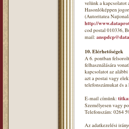
velünk a kapcsolatot 
Hasonlóképpen jogorv
(Autoritatea Naţional
http://www.dataprot
cod postal 010336, B
anspdcp@datap
mail:
10. Elérhetőségek
A 6. pontban felsorol
felhasználására vonat
kapcsolatot az alább
azt a postai vagy ele
telefonszámukat és a
titk
E-mail címünk:
Személyesen vagy pos
Telefonszám: 0264 5
Az adatkezelési irány