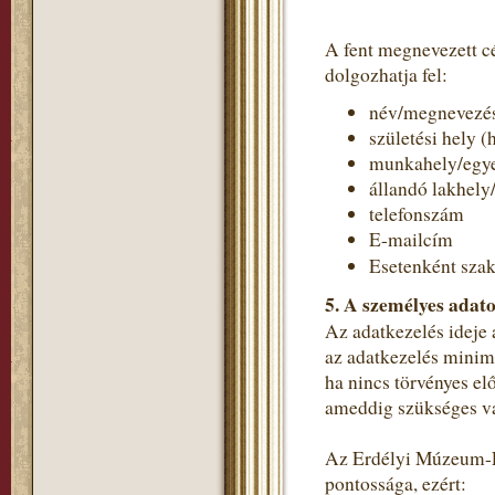
A fent megnevezett c
dolgozhatja fel:
név/megnevezé
születési hely (
munkahely/egye
állandó lakhely
telefonszám
E-mailcím
Esetenként szak
5. A személyes adato
Az adatkezelés ideje 
az adatkezelés minimá
ha nincs törvényes el
ameddig szükséges va
Az Erdélyi Múzeum-Eg
pontossága, ezért: