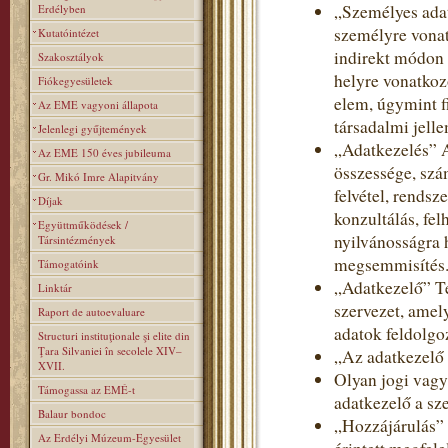
„Személyes adat
Erdélyben
személyre vonat
Kutatóintézet
indirekt módon 
Szakosztályok
helyre vonatkoz
Fiókegyesületek
elem, úgymint fi
Az EME vagyoni állapota
társadalmi jelle
Jelenlegi gyűjtemények
„Adatkezelés” 
Az EME 150 éves jubileuma
összessége, szá
Gr. Mikó Imre Alapitvány
felvétel, rendsz
Díjak
konzultálás, fe
Együttműködések /
nyilvánosságra 
Társintézmények
megsemmisítés
Támogatóink
„Adatkezelő” T
Linktár
szervezet, amel
Raport de autoevaluare
adatok feldolgoz
Structuri instituţionale şi elite din
Ţara Silvaniei în secolele XIV–
„Az adatkezelő
XVII.
Olyan jogi vagy
Támogassa az EMÉ-t
adatkezelő a sz
Balaur bondoc
„Hozzájárulás” 
Az Erdélyi Múzeum-Egyesület