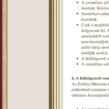
A személyes jel
történik. Kérés
Személyes adato
kezelünk
Csak a megfelel
dolgozzuk fel. 
amelyekből ezek
nem használjuk 
előírt ideig tá
töröljük azokat.
A feldolgozott a
A személyes ada
4.
A feldolgozott sze
Az Erdélyi Múzeum-Egy
működtető romániai m
önkéntes hozzájárulás
Az egyesületi t