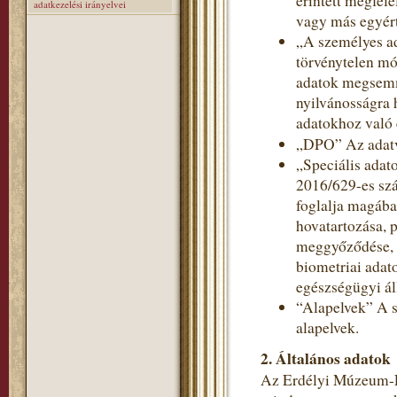
érintett megfele
adatkezelési irányelvei
vagy más egyért
„A személyes a
törvénytelen mó
adatok megsemmi
nyilvánosságra 
adatokhoz való 
„DPO” Az adatv
„Speciális adat
2016/629-es szá
foglalja magába
hovatartozása, p
meggyőződése, v
biometriai adat
egészségügyi ál
“Alapelvek” A s
alapelvek.
2. Általános adatok
Az Erdélyi Múzeum-Eg