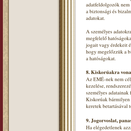
adatfeldolgozók nem 
a biztonsági és bizal
adatokat.
A személyes adatokra
megfelelő hatóságokat
jogait vagy érdekeit 
hogy megelőzzük a bi
a hatóságokat.
8. Kiskorúakra vona
Az EMÉ-nek nem célja
kezelése, rendszerezé
személyes adatainak f
Kiskorúak bármilyen s
keretek betartásával t
9. Jogorvoslat, pana
Ha elégedetlenek azza