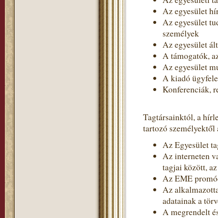
Az egyesület hír
Az egyesület tud
személyek
Az egyesület ált
A támogatók, 
Az egyesület m
A kiadó ügyfel
Konferenciák, r
Tagtársainktól, a hír
tartozó személyektől 
Az Egyesület tag
Az interneten v
tagjai között, a
Az EME promóci
Az alkalmazotta
adatainak a törv
A megrendelt és