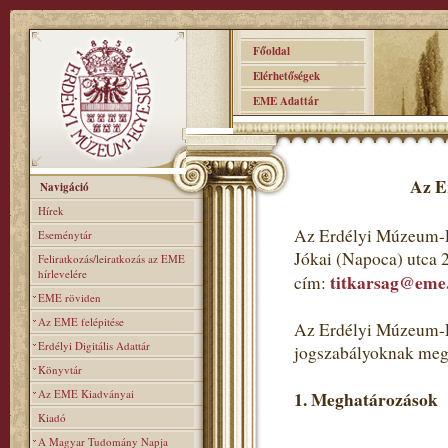
Főoldal
Elérhetőségek
EME Adattár
Az E
Navigáció
Hírek
Az Erdélyi Múzeum-E
Eseménytár
Jókai (Napoca) utca 
Feliratkozás/leiratkozás az EME
hírlevelére
titkarsag@eme
cím:
EME röviden
Az EME felépitése
Az Erdélyi Múzeum-Eg
Erdélyi Digitális Adattár
jogszabályoknak meg
Könyvtár
Az EME Kiadványai
1. Meghatározások
Kiadó
A Magyar Tudomány Napja