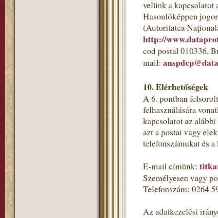
velünk a kapcsolatot 
Hasonlóképpen jogorv
(Autoritatea Naţional
http://www.dataprot
cod postal 010336, B
anspdcp@datap
mail:
10. Elérhetőségek
A 6. pontban felsorol
felhasználására vonat
kapcsolatot az alább
azt a postai vagy ele
telefonszámukat és a
titk
E-mail címünk:
Személyesen vagy pos
Telefonszám: 0264 5
Az adatkezelési irány