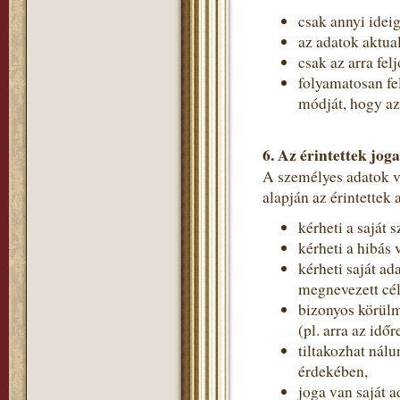
csak annyi idei
az adatok aktual
csak az arra fe
folyamatosan fe
módját, hogy a
6. Az érintettek joga
A személyes adatok 
alapján az érintettek
kérheti a saját 
kérheti a hibás 
kérheti saját ad
megnevezett cé
bizonyos körülm
(pl. arra az idő
tiltakozhat nál
érdekében,
joga van saját a