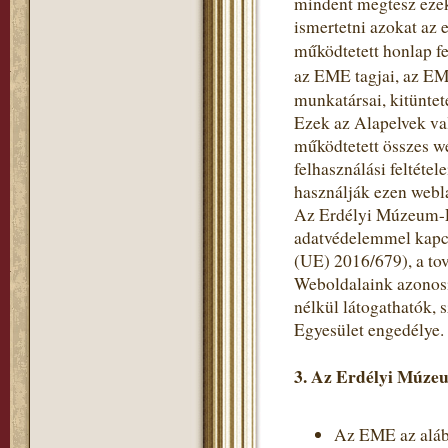
mindent megtesz ezek
ismertetni azokat az 
működtetett honlap fe
az EME tagjai, az EM
munkatársai, kitüntet
Ezek az Alapelvek va
működtetett összes w
felhasználási feltéte
használják ezen webl
Az Erdélyi Múzeum-Eg
adatvédelemmel kapc
(UE) 2016/679), a to
Weboldalaink azonosí
nélkül látogathatók,
Egyesület engedélye.
3. Az Erdélyi Múzeu
Az EME az alább