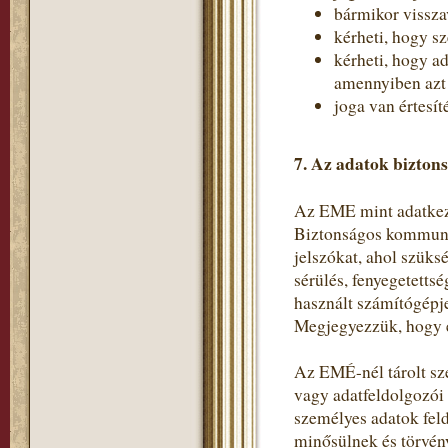
bármikor vissza
kérheti, hogy s
kérheti, hogy a
amennyiben azt a
joga van értesít
7. Az adatok bizton
Az EME mint adatkeze
Biztonságos kommunik
jelszókat, ahol szüks
sérülés, fenyegetetts
használt számítógépje
Megjegyezzük, hogy e
Az EMÉ-nél tárolt sz
vagy adatfeldolgozói
személyes adatok fel
minősülnek és törvén