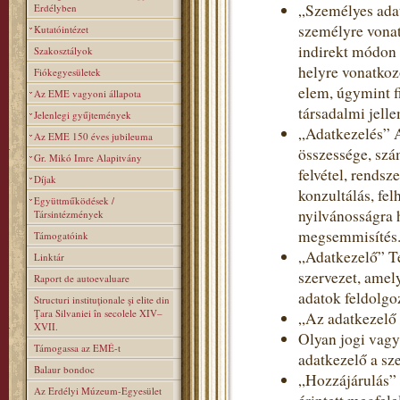
„Személyes adat
Erdélyben
személyre vonat
Kutatóintézet
indirekt módon 
Szakosztályok
helyre vonatkoz
Fiókegyesületek
elem, úgymint fi
Az EME vagyoni állapota
társadalmi jelle
Jelenlegi gyűjtemények
„Adatkezelés” 
Az EME 150 éves jubileuma
összessége, szá
Gr. Mikó Imre Alapitvány
felvétel, rendsz
Díjak
konzultálás, fe
Együttműködések /
nyilvánosságra 
Társintézmények
megsemmisítés
Támogatóink
„Adatkezelő” T
Linktár
szervezet, amel
Raport de autoevaluare
adatok feldolgoz
Structuri instituţionale şi elite din
Ţara Silvaniei în secolele XIV–
„Az adatkezelő
XVII.
Olyan jogi vagy
Támogassa az EMÉ-t
adatkezelő a sz
Balaur bondoc
„Hozzájárulás” 
Az Erdélyi Múzeum-Egyesület