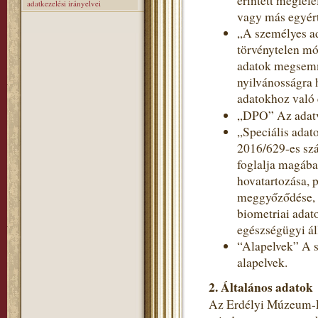
érintett megfele
adatkezelési irányelvei
vagy más egyért
„A személyes a
törvénytelen mó
adatok megsemmi
nyilvánosságra 
adatokhoz való 
„DPO” Az adatv
„Speciális adat
2016/629-es szá
foglalja magába
hovatartozása, p
meggyőződése, v
biometriai adat
egészségügyi ál
“Alapelvek” A s
alapelvek.
2. Általános adatok
Az Erdélyi Múzeum-Eg