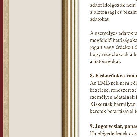
adatfeldolgozók nem 
a biztonsági és bizal
adatokat.
A személyes adatokra
megfelelő hatóságokat
jogait vagy érdekeit 
hogy megelőzzük a bi
a hatóságokat.
8. Kiskorúakra vona
Az EMÉ-nek nem célja
kezelése, rendszerezé
személyes adatainak f
Kiskorúak bármilyen s
keretek betartásával t
9. Jogorvoslat, pana
Ha elégedetlenek azza