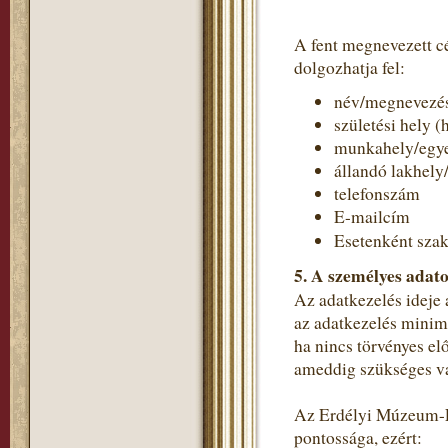
A fent megnevezett c
dolgozhatja fel:
név/megnevezé
születési hely (
munkahely/egye
állandó lakhely
telefonszám
E-mailcím
Esetenként szak
5. A személyes adato
Az adatkezelés ideje 
az adatkezelés minimá
ha nincs törvényes el
ameddig szükséges va
Az Erdélyi Múzeum-Eg
pontossága, ezért: