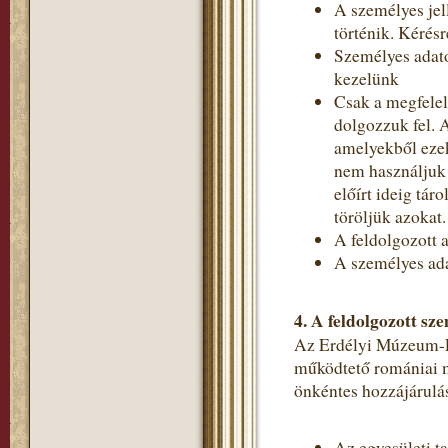
A személyes jel
történik. Kérés
Személyes adato
kezelünk
Csak a megfelel
dolgozzuk fel. 
amelyekből ezek
nem használjuk 
előírt ideig tá
töröljük azokat.
A feldolgozott a
A személyes ada
4.
A feldolgozott sze
Az Erdélyi Múzeum-Egy
működtető romániai m
önkéntes hozzájárulás
Az egyesületi t