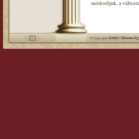
módosítjuk, a változt
© Copyright
Erdélyi Múzeum-Egy