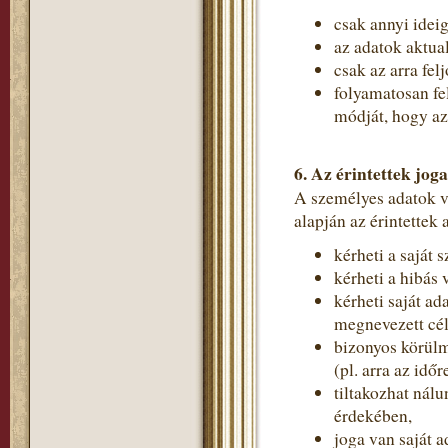
csak annyi idei
az adatok aktual
csak az arra fe
folyamatosan fe
módját, hogy a
6. Az érintettek joga
A személyes adatok 
alapján az érintettek
kérheti a saját 
kérheti a hibás 
kérheti saját ad
megnevezett cé
bizonyos körülm
(pl. arra az idő
tiltakozhat nál
érdekében,
joga van saját a