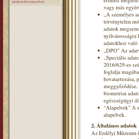
érintett megfele
adatkezelési irányelvei
vagy más egyért
„A személyes a
törvénytelen mó
adatok megsemmi
nyilvánosságra 
adatokhoz való 
„DPO” Az adatv
„Speciális adat
2016/629-es szá
foglalja magába
hovatartozása, p
meggyőződése, v
biometriai adat
egészségügyi ál
“Alapelvek” A s
alapelvek.
2. Általános adatok
Az Erdélyi Múzeum-Eg