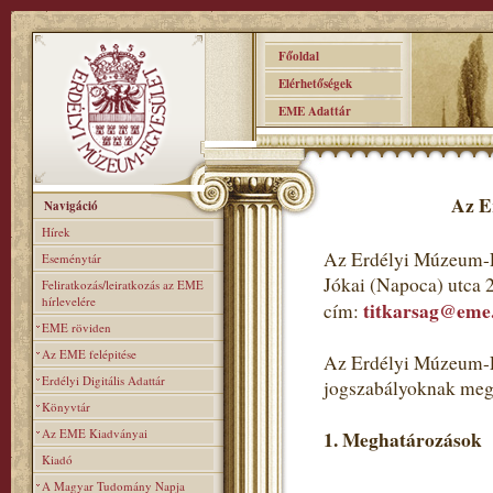
Főoldal
Elérhetőségek
EME Adattár
Az E
Navigáció
Hírek
Az Erdélyi Múzeum-E
Eseménytár
Jókai (Napoca) utca 
Feliratkozás/leiratkozás az EME
hírlevelére
titkarsag@eme
cím:
EME röviden
Az EME felépitése
Az Erdélyi Múzeum-Eg
Erdélyi Digitális Adattár
jogszabályoknak meg
Könyvtár
Az EME Kiadványai
1. Meghatározások
Kiadó
A Magyar Tudomány Napja