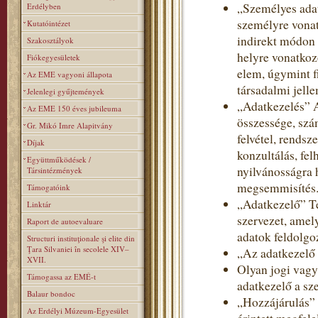
„Személyes adat
Erdélyben
személyre vonat
Kutatóintézet
indirekt módon 
Szakosztályok
helyre vonatkoz
Fiókegyesületek
elem, úgymint fi
Az EME vagyoni állapota
társadalmi jelle
Jelenlegi gyűjtemények
„Adatkezelés” 
Az EME 150 éves jubileuma
összessége, szá
Gr. Mikó Imre Alapitvány
felvétel, rendsz
Díjak
konzultálás, fe
Együttműködések /
nyilvánosságra 
Társintézmények
megsemmisítés
Támogatóink
„Adatkezelő” T
Linktár
szervezet, amel
Raport de autoevaluare
adatok feldolgoz
Structuri instituţionale şi elite din
Ţara Silvaniei în secolele XIV–
„Az adatkezelő
XVII.
Olyan jogi vagy
Támogassa az EMÉ-t
adatkezelő a sz
Balaur bondoc
„Hozzájárulás” 
Az Erdélyi Múzeum-Egyesület