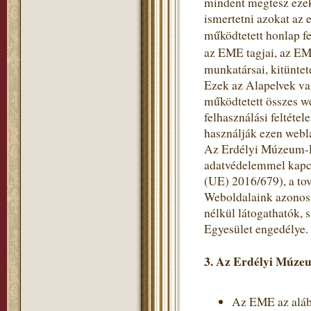
mindent megtesz ezek
ismertetni azokat az 
működtetett honlap fe
az EME tagjai, az EM
munkatársai, kitüntet
Ezek az Alapelvek va
működtetett összes w
felhasználási feltéte
használják ezen webl
Az Erdélyi Múzeum-Eg
adatvédelemmel kapc
(UE) 2016/679), a to
Weboldalaink azonosí
nélkül látogathatók,
Egyesület engedélye.
3. Az Erdélyi Múzeu
Az EME az alább