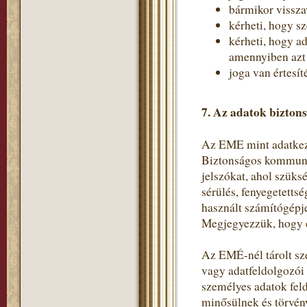
bármikor vissza
kérheti, hogy s
kérheti, hogy a
amennyiben azt a
joga van értesít
7. Az adatok bizton
Az EME mint adatkeze
Biztonságos kommunik
jelszókat, ahol szüks
sérülés, fenyegetetts
használt számítógépje
Megjegyezzük, hogy e
Az EMÉ-nél tárolt sz
vagy adatfeldolgozói
személyes adatok fel
minősülnek és törvén