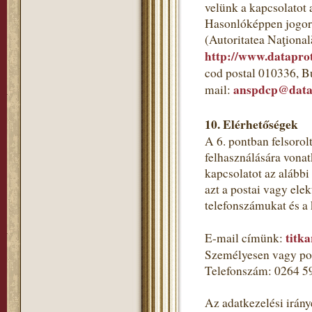
velünk a kapcsolatot 
Hasonlóképpen jogorv
(Autoritatea Naţional
http://www.dataprot
cod postal 010336, B
anspdcp@datap
mail:
10. Elérhetőségek
A 6. pontban felsorol
felhasználására vonat
kapcsolatot az alább
azt a postai vagy ele
telefonszámukat és a
titk
E-mail címünk:
Személyesen vagy pos
Telefonszám: 0264 5
Az adatkezelési irány