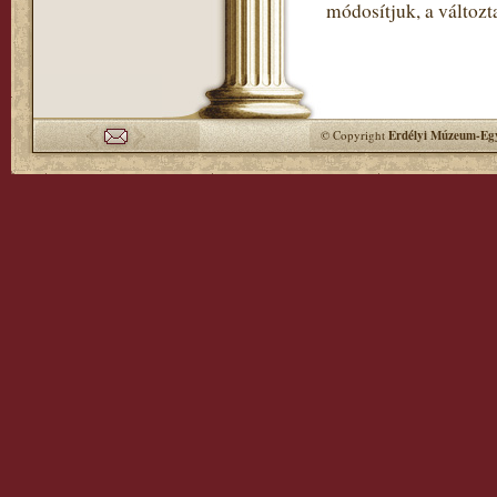
módosítjuk, a változt
© Copyright
Erdélyi Múzeum-Egy