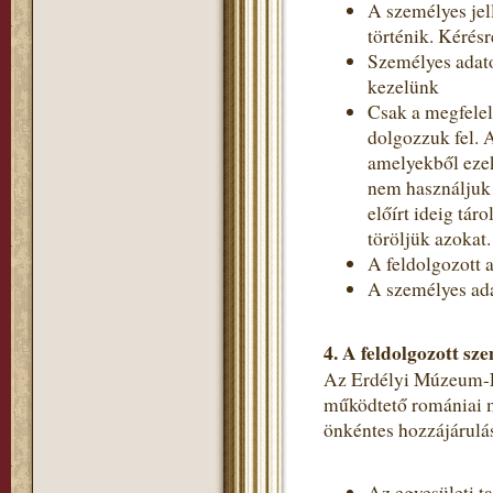
A személyes jel
történik. Kérés
Személyes adato
kezelünk
Csak a megfelel
dolgozzuk fel. 
amelyekből ezek
nem használjuk 
előírt ideig tá
töröljük azokat.
A feldolgozott a
A személyes ada
4.
A feldolgozott sze
Az Erdélyi Múzeum-Egy
működtető romániai m
önkéntes hozzájárulás
Az egyesületi t