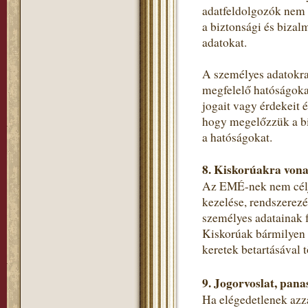
adatfeldolgozók nem 
a biztonsági és bizal
adatokat.
A személyes adatokra
megfelelő hatóságokat
jogait vagy érdekeit 
hogy megelőzzük a bi
a hatóságokat.
8. Kiskorúakra vona
Az EMÉ-nek nem célja
kezelése, rendszerezé
személyes adatainak f
Kiskorúak bármilyen s
keretek betartásával t
9. Jogorvoslat, pana
Ha elégedetlenek azza