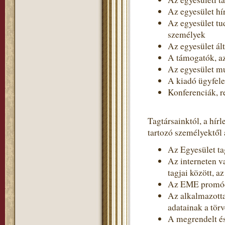
Az egyesület hír
Az egyesület tud
személyek
Az egyesület ált
A támogatók, 
Az egyesület m
A kiadó ügyfel
Konferenciák, r
Tagtársainktól, a hír
tartozó személyektől 
Az Egyesület tag
Az interneten v
tagjai között, a
Az EME promóci
Az alkalmazotta
adatainak a törv
A megrendelt és