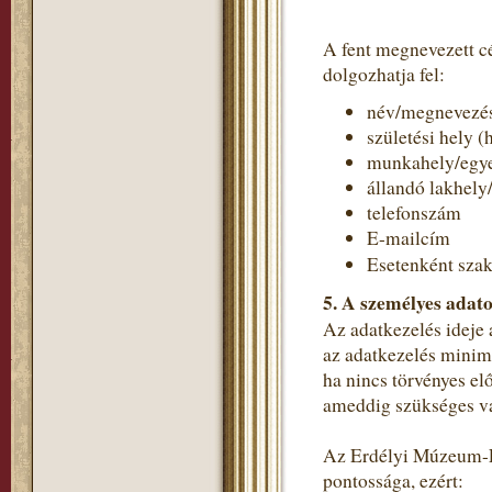
A fent megnevezett c
dolgozhatja fel:
név/megnevezé
születési hely (
munkahely/egye
állandó lakhely
telefonszám
E-mailcím
Esetenként szak
5. A személyes adato
Az adatkezelés ideje 
az adatkezelés minimá
ha nincs törvényes el
ameddig szükséges va
Az Erdélyi Múzeum-Eg
pontossága, ezért: