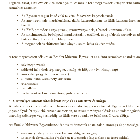
Tagtársainktól, a hírleveleink célszemélyeitől és más, a fent megnevezett kategóriákba tar
személyes adatokat:
Az Egyesület tagjai közé való felvétel és további kapcsolattartás
Az interneten való megjelenítés az alábbi kategóriákban: az EME kataszterének tag
között
Az EME promóciós anyagainak, rendezvényeinek, híreinek kommunikálása
Az alkalmazottak, bedolgozó munkatársak, beszállítók és ügyfeleink személyes ada
kötelezettségek szerinti feldolgozása
A megrendelt és előfizetett kiadványok számlázása és kézbesítése
A fent megnevezett célokra az Erdélyi Múzeum-Egyesület az alábbi személyes adatokat dol
név/megnevezés
születési hely (helység, megye, ország) és időpont (év, hónap, nap)
munkahely/egyetem, szakterület)
állandó lakhely/székhely, adószám
telefonszám
E-mailcím
Esetenként szakmai önéletrajz, publikációs lista
5. A személyes adatok tárolásának ideje és az adatkezelés módja
Az adatkezelés ideje az adatok felhasználási céljától függően változhat. Egyes esetekben az
jogszabályok írhatják elő. Abban az esetben, ha nincs törvényes előírás az adatok megőrzés
ameddig szükséges vagy ameddig az EME erre vonatkozó belső szabályzata előírja.
Az Erdélyi Múzeum-Egyesületnek fontos az érintettek adatainak biztonsága és pontossága, 
csak annyi ideig őrizzük ezeket, ameddig szükséges,
az adatok aktualizálása érdekében felvesszük a kapcsolatot az érintettekkel,