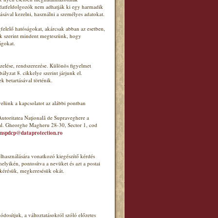
adatfeldolgozók nem adhatják ki egy harmadik
tásával kezelni, használni a személyes adatokat.
felelő hatóságokat, akárcsak abban az esetben,
ink szerint mindent megteszünk, hogy
ágokat.
elése, rendszerezése. Különös figyelmet
lyzat 8. cikkelye szerint járjunk el.
k betartásával történik.
velünk a kapcsolatot az alábbi pontban
utoritatea Naţională de Supraveghere a
ral. Gheorghe Magheru 28-30, Sector 1, cod
nspdcp@dataprotection.ro
elhasználására vonatkozó kiegészítő kérdés
lyikén, pontosítva a nevüket és azt a postai
 kérésük, megkeresésük okát.
dosítjuk, a változtatásokról szóló előzetes