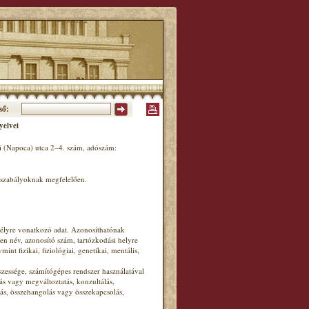
ső:
yelvei
 (Napoca) utca 2–4. szám, adószám:
ogszabályoknak megfelelően.
mélyre vonatkozó adat. Azonosíthatónak
en név, azonosító szám, tartózkodási helyre
nt fizikai, fiziológiai, genetikai, mentális,
essége, számítógépes rendszer használatával
lás vagy megváltoztatás, konzultálás,
ás, összehangolás vagy összekapcsolás,