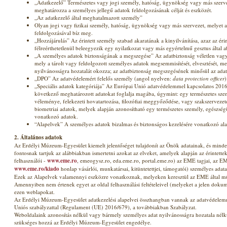
„Adatkezelő” Természetes vagy jogi személy, hatóság, ügynökség vagy más szerv
meghatározza a személyes jellegű adatok feldolgozásának célját és eszközét.
„Az adatkezelő által meghatalmazott személy”
Olyan jogi vagy fizikai személy, hatóság, ügynökség vagy más szervezet, melyet 
feldolgozásával bíz meg.
„Hozzájárulás” Az érintett személy szabad akaratának a kinyilvánítása, azaz az érin
félreérthetetlenül beleegyezik egy nyilatkozat vagy más egyértelmű gesztus által 
„A személyes adatok biztonságának a megszegése” Az adatbiztonság véletlen vag
mely a tárolt vagy feldolgozott személyes adatok megsemmisítését, elvesztését, me
nyilvánosságra hozatalát okozza; az adatbiztonság megszegésének minősül az adat
„DPO” Az adatvédelemért felelős személy (angol nyelven:
data protection officer
)
„Speciális adatok kategóriája” Az Európai Unió adatvédelemmel kapcsolatos 2016
következő meghatározott adatokat foglalja magába, úgymint: egy természetes szemé
véleménye, felekezeti hovatartozása, filozófiai meggyőződése, vagy szakszervezet
biometriai adatok, melyek alapján azonosítható egy természetes személy, egészségü
vonatkozó adatok.
“Alapelvek” A személyes adatok bizalmas és biztonságos kezelésére vonatkozó al
2. Általános adatok
Az Erdélyi Múzeum-Egyesület kiemelt jelentőséget tulajdonít az Önök adatainak, és minde
fontosnak tartjuk az alábbiakban ismertetni azokat az elveket, amelyek alapján az érintett
felhasználói -
www.eme.ro
, emeogysz.ro, eda.eme.ro, portal.eme.ro) az EME tagjai, az EM
www.eme.ro/kiado
honlap vásárlói, munkatársai, kitüntetettjei, támogatói) személyes adata
Ezek az Alapelvek valamennyi eszközre vonatkoznak, melyeken keresztül az EME által műk
Amennyiben nem értenek egyet az oldal felhasználási feltételeivel (melyeket a jelen doku
ezen weblapokat.
Az Erdélyi Múzeum-Egyesület adatkezelési alapelvei összhangban vannak az adatvédele
Uniós szabályzattal (Regulament (UE) 2016/679), a továbbiakban Szabályzat.
Weboldalaink azonosítás nélkül vagy bármely személyes adat nyilvánosságra hozatala nélk
szükséges hozzá az Erdélyi Múzeum-Egyesület engedélye.