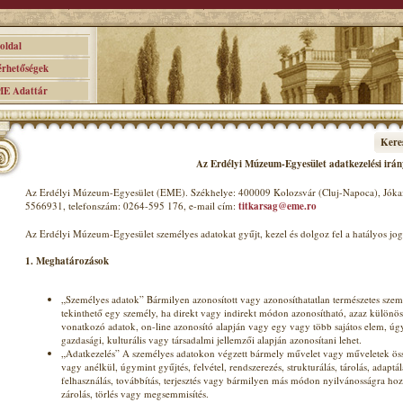
ldal
hetőségek
 Adattár
Kere
Az Erdélyi Múzeum-Egyesület adatkezelési irán
Az Erdélyi Múzeum-Egyesület (EME). Székhelye: 400009 Kolozsvár (Cluj-Napoca), Jókai
5566931, telefonszám: 0264-595 176, e-mail cím:
titkarsag@eme.ro
Az Erdélyi Múzeum-Egyesület személyes adatokat gyűjt, kezel és dolgoz fel a hatályos j
1. Meghatározások
„Személyes adatok” Bármilyen azonosított vagy azonosíthatatlan természetes sze
tekinthető egy személy, ha direkt vagy indirekt módon azonosítható, azaz különös
vonatkozó adatok, on-line azonosító alapján vagy egy vagy több sajátos elem, úgymi
gazdasági, kulturális vagy társadalmi jellemzői alapján azonosítani lehet.
„Adatkezelés” A személyes adatokon végzett bármely művelet vagy műveletek össz
vagy anélkül, úgymint gyűjtés, felvétel, rendszerezés, strukturálás, tárolás, adaptá
felhasználás, továbbítás, terjesztés vagy bármilyen más módon nyilvánosságra hoz
zárolás, törlés vagy megsemmisítés.