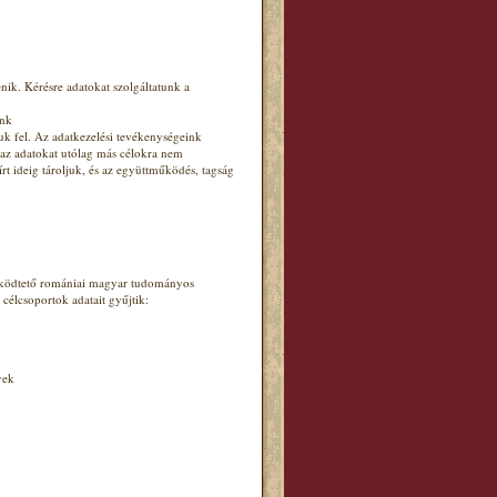
nik. Kérésre adatokat szolgáltatunk a
ünk
uk fel. Az adatkezelési tevékenységeink
 az adatokat utólag más célokra nem
írt ideig tároljuk, és az együttműködés, tagság
.
működtető romániai magyar tudományos
 célcsoportok adatait gyűjtik:
yek