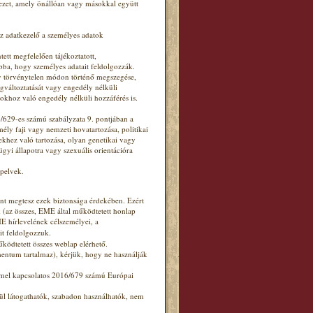
ezet, amely önállóan vagy másokkal együtt
az adatkezelő a személyes adatok
tett megfelelően tájékoztatott,
abba, hogy személyes adatait feldolgozzák.
y törvénytelen módon történő megszegése,
gváltoztatását vagy engedély nélküli
okhoz való engedély nélküli hozzáférés is.
/629-es számú szabályzata 9. pontjában a
ly faji vagy nemzeti hovatartozása, politikai
ekhez való tartozása, olyan genetikai vagy
gyi állapotra vagy szexuális orientációra
apelvek.
nt megtesz ezek biztonsága érdekében. Ezért
ek (az összes, EME által működtetett honlap
E hírlevelének célszemélyei, a
it feldolgozzuk.
ödtetett összes weblap elérhető.
mentum tartalmaz), kérjük, hogy ne használják
mmel kapcsolatos 2016/679 számú Európai
ül látogathatók, szabadon használhatók, nem