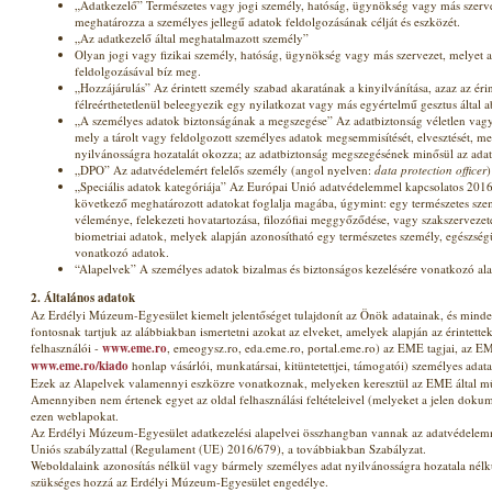
„Adatkezelő” Természetes vagy jogi személy, hatóság, ügynökség vagy más szerv
meghatározza a személyes jellegű adatok feldolgozásának célját és eszközét.
„Az adatkezelő által meghatalmazott személy”
Olyan jogi vagy fizikai személy, hatóság, ügynökség vagy más szervezet, melyet 
feldolgozásával bíz meg.
„Hozzájárulás” Az érintett személy szabad akaratának a kinyilvánítása, azaz az érin
félreérthetetlenül beleegyezik egy nyilatkozat vagy más egyértelmű gesztus által 
„A személyes adatok biztonságának a megszegése” Az adatbiztonság véletlen vag
mely a tárolt vagy feldolgozott személyes adatok megsemmisítését, elvesztését, me
nyilvánosságra hozatalát okozza; az adatbiztonság megszegésének minősül az adat
„DPO” Az adatvédelemért felelős személy (angol nyelven:
data protection officer
)
„Speciális adatok kategóriája” Az Európai Unió adatvédelemmel kapcsolatos 2016
következő meghatározott adatokat foglalja magába, úgymint: egy természetes szemé
véleménye, felekezeti hovatartozása, filozófiai meggyőződése, vagy szakszervezet
biometriai adatok, melyek alapján azonosítható egy természetes személy, egészségü
vonatkozó adatok.
“Alapelvek” A személyes adatok bizalmas és biztonságos kezelésére vonatkozó al
2. Általános adatok
Az Erdélyi Múzeum-Egyesület kiemelt jelentőséget tulajdonít az Önök adatainak, és minde
fontosnak tartjuk az alábbiakban ismertetni azokat az elveket, amelyek alapján az érintett
felhasználói -
www.eme.ro
, emeogysz.ro, eda.eme.ro, portal.eme.ro) az EME tagjai, az EM
www.eme.ro/kiado
honlap vásárlói, munkatársai, kitüntetettjei, támogatói) személyes adata
Ezek az Alapelvek valamennyi eszközre vonatkoznak, melyeken keresztül az EME által műk
Amennyiben nem értenek egyet az oldal felhasználási feltételeivel (melyeket a jelen doku
ezen weblapokat.
Az Erdélyi Múzeum-Egyesület adatkezelési alapelvei összhangban vannak az adatvédele
Uniós szabályzattal (Regulament (UE) 2016/679), a továbbiakban Szabályzat.
Weboldalaink azonosítás nélkül vagy bármely személyes adat nyilvánosságra hozatala nélk
szükséges hozzá az Erdélyi Múzeum-Egyesület engedélye.