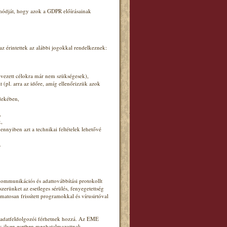
 módját, hogy azok a GDPR előírásainak
 érintettek az alábbi jogokkal rendelkeznek:
nevezett célokra már nem szükségesek),
 (pl. arra az időre, amíg ellenőrizzük azok
dekében,
,
k,
ennyiben azt a technikai feltételek lehetővé
.
ommunikációs és adattovábbítási protokollt
zerünket az esetleges sérülés, fenyegetettség
matosan frissített programokkal és vírusirtóval
y adatfeldolgozói férhetnek hozzá. Az EME
ek ilyen esetben meghatalmazottnak