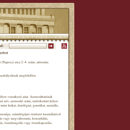
ső:
yelvei
 (Napoca) utca 2–4. szám, adószám:
ogszabályoknak megfelelően.
mélyre vonatkozó adat. Azonosíthatónak
en név, azonosító szám, tartózkodási helyre
nt fizikai, fiziológiai, genetikai, mentális,
essége, számítógépes rendszer használatával
lás vagy megváltoztatás, konzultálás,
ás, összehangolás vagy összekapcsolás,