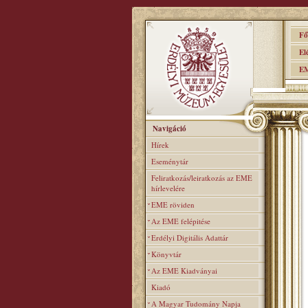
Főo
Elér
EME
Navigáció
Hírek
Eseménytár
Feliratkozás/leiratkozás az EME
hírlevelére
EME röviden
Az EME felépitése
Erdélyi Digitális Adattár
Könyvtár
Az EME Kiadványai
Kiadó
A Magyar Tudomány Napja