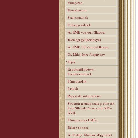
Erdélyben
Kutatóintézet
Szakosztályok
Fiókegyesületek
Az EME vagyoni állapota
Jelenlegi gyűjtemények
Az EME 150 éves jubileuma
Gr. Mikó Imre Alapitvány
Díjak
Együttműködések /
Társintézmények
Támogatóink
Linktár
Raport de autoevaluare
Structuri instituţionale şi elite din
Ţara Silvaniei în secolele XIV–
XVII.
Támogassa az EMÉ-t
Balaur bondoc
Az Erdélyi Múzeum-Egyesület