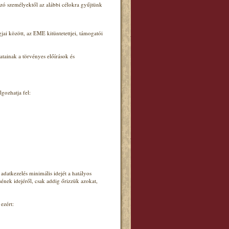
tozó személyektől az alábbi célokra gyűjtünk
jai között, az EME kitüntetettjei, támogatói
tainak a törvényes előírások és
gozhatja fel:
 adatkezelés minimális idejét a hatályos
ének idejéről, csak addig őrizzük azokat,
ezért: