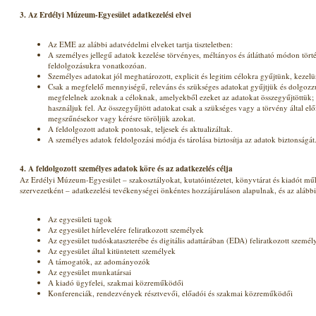
3. Az Erdélyi Múzeum-Egyesület adatkezelési elvei
Az EME az alábbi adatvédelmi elveket tartja tiszteletben:
A személyes jellegű adatok kezelése törvényes, méltányos és átlátható módon törté
feldolgozásukra vonatkozóan.
Személyes adatokat jól meghatározott, explicit és legitim célokra gyűjtünk, kezel
Csak a megfelelő mennyiségű, releváns és szükséges adatokat gyűjtjük és dolgozz
megfelelnek azoknak a céloknak, amelyekből ezeket az adatokat összegyűjtöttük;
használjuk fel. Az összegyűjtött adatokat csak a szükséges vagy a törvény által elő
megszűnésekor vagy kérésre töröljük azokat.
A feldolgozott adatok pontosak, teljesek és aktualizáltak.
A személyes adatok feldolgozási módja és tárolása biztosítja az adatok biztonságát
4.
A feldolgozott személyes adatok köre és az adatkezelés célja
Az Erdélyi Múzeum-Egyesület – szakosztályokat, kutatóintézetet, könyvtárat és kiadót 
szervezetként – adatkezelési tevékenységei önkéntes hozzájáruláson alapulnak, és az alábbi
Az egyesületi tagok
Az egyesület hírlevelére feliratkozott személyek
Az egyesület tudóskataszterébe és digitális adattárában (EDA) feliratkozott személ
Az egyesület által kitüntetett személyek
A támogatók, az adományozók
Az egyesület munkatársai
A kiadó ügyfelei, szakmai közreműködői
Konferenciák, rendezvények résztvevői, előadói és szakmai közreműködői