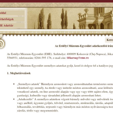
ldal
hetőségek
 Adattár
Kere
Az Erdélyi Múzeum-Egyesület adatkezelési irán
Az Erdélyi Múzeum-Egyesület (EME). Székhelye: 400009 Kolozsvár (Cluj-Napoca), Jókai
5566931, telefonszám: 0264-595 176, e-mail cím:
titkarsag@eme.ro
Az Erdélyi Múzeum-Egyesület személyes adatokat gyűjt, kezel és dolgoz fel a hatályos j
1. Meghatározások
„Személyes adatok” Bármilyen azonosított vagy azonosíthatatlan természetes sze
tekinthető egy személy, ha direkt vagy indirekt módon azonosítható, azaz különös
vonatkozó adatok, on-line azonosító alapján vagy egy vagy több sajátos elem, úgymi
gazdasági, kulturális vagy társadalmi jellemzői alapján azonosítani lehet.
„Adatkezelés” A személyes adatokon végzett bármely művelet vagy műveletek össz
vagy anélkül, úgymint gyűjtés, felvétel, rendszerezés, strukturálás, tárolás, adaptá
felhasználás, továbbítás, terjesztés vagy bármilyen más módon nyilvánosságra hoz
zárolás, törlés vagy megsemmisítés.