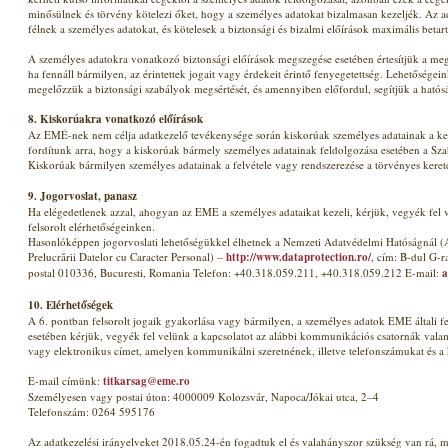
minősülnek és törvény kötelezi őket, hogy a személyes adatokat bizalmasan kezeljék. Az 
félnek a személyes adatokat, és kötelesek a biztonsági és bizalmi előírások maximális betar
A személyes adatokra vonatkozó biztonsági előírások megszegése esetében értesítjük a meg
ha fennáll bármilyen, az érintettek jogait vagy érdekeit érintő fenyegetettség. Lehetősége
megelőzzük a biztonsági szabályok megsértését, és amennyiben előfordul, segítjük a hatós
8. Kiskorúakra vonatkozó előírások
Az EMÉ-nek nem célja adatkezelő tevékenysége során kiskorúak személyes adatainak a kez
fordítunk arra, hogy a kiskorúak bármely személyes adatainak feldolgozása esetében a Szabá
Kiskorúak bármilyen személyes adatainak a felvétele vagy rendszerezése a törvényes kerete
9. Jogorvoslat, panasz
Ha elégedetlenek azzal, ahogyan az EME a személyes adataikat kezeli, kérjük, vegyék fel 
felsorolt elérhetőségeinken.
Hasonlóképpen jogorvoslati lehetőségükkel élhetnek a Nemzeti Adatvédelmi Hatóságnál (A
Prelucrării Datelor cu Caracter Personal) –
http://www.dataprotection.ro/
, cím: B-dul G-
postal 010336, Bucuresti, Romania Telefon: +40.318.059.211, +40.318.059.212 E-mail:
a
10. Elérhetőségek
A 6. pontban felsorolt jogaik gyakorlása vagy bármilyen, a személyes adatok EME általi f
esetében kérjük, vegyék fel velünk a kapcsolatot az alábbi kommunikációs csatornák valame
vagy elektronikus címet, amelyen kommunikálni szeretnének, illetve telefonszámukat és a
E-mail címünk:
titkarsag@eme.ro
Személyesen vagy postai úton: 4000009 Kolozsvár, Napoca/Jókai utca, 2–4
Telefonszám: 0264 595176
Az adatkezelési irányelveket 2018.05.24-én fogadtuk el és valahányszor szükség van rá, mó