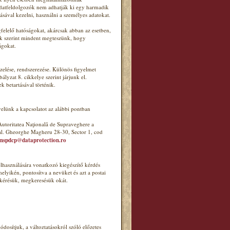
adatfeldolgozók nem adhatják ki egy harmadik
tásával kezelni, használni a személyes adatokat.
felelő hatóságokat, akárcsak abban az esetben,
ink szerint mindent megteszünk, hogy
ágokat.
elése, rendszerezése. Különös figyelmet
lyzat 8. cikkelye szerint járjunk el.
k betartásával történik.
velünk a kapcsolatot az alábbi pontban
utoritatea Naţională de Supraveghere a
ral. Gheorghe Magheru 28-30, Sector 1, cod
nspdcp@dataprotection.ro
elhasználására vonatkozó kiegészítő kérdés
lyikén, pontosítva a nevüket és azt a postai
 kérésük, megkeresésük okát.
dosítjuk, a változtatásokról szóló előzetes