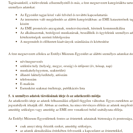
Tagtársainktól, a hírleveleink célszemélyeitől és más, a fent megnevezett kategóriákba tar
személyes adatokat:
Az Egyesület tagjai közé való felvétel és további kapcsolattartás
Az interneten való megjelenítés az alábbi kategóriákban: az EME kataszterének tag
között
Az EME promóciós anyagainak, rendezvényeinek, híreinek kommunikálása
Az alkalmazottak, bedolgozó munkatársak, beszállítók és ügyfeleink személyes ada
kötelezettségek szerinti feldolgozása
A megrendelt és előfizetett kiadványok számlázása és kézbesítése
A fent megnevezett célokra az Erdélyi Múzeum-Egyesület az alábbi személyes adatokat dol
név/megnevezés
születési hely (helység, megye, ország) és időpont (év, hónap, nap)
munkahely/egyetem, szakterület)
állandó lakhely/székhely, adószám
telefonszám
E-mailcím
Esetenként szakmai önéletrajz, publikációs lista
5. A személyes adatok tárolásának ideje és az adatkezelés módja
Az adatkezelés ideje az adatok felhasználási céljától függően változhat. Egyes esetekben az
jogszabályok írhatják elő. Abban az esetben, ha nincs törvényes előírás az adatok megőrzés
ameddig szükséges vagy ameddig az EME erre vonatkozó belső szabályzata előírja.
Az Erdélyi Múzeum-Egyesületnek fontos az érintettek adatainak biztonsága és pontossága, 
csak annyi ideig őrizzük ezeket, ameddig szükséges,
az adatok aktualizálása érdekében felvesszük a kapcsolatot az érintettekkel,