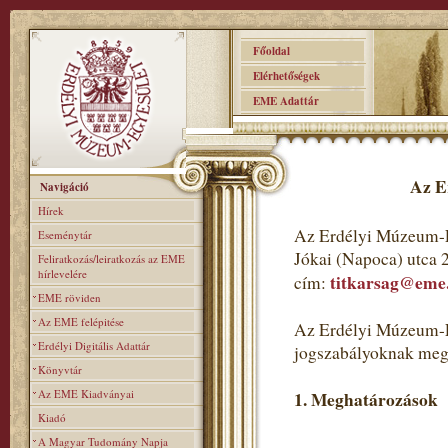
Főoldal
Elérhetőségek
EME Adattár
Az E
Navigáció
Hírek
Az Erdélyi Múzeum-E
Eseménytár
Jókai (Napoca) utca 
Feliratkozás/leiratkozás az EME
hírlevelére
titkarsag@eme
cím:
EME röviden
Az EME felépitése
Az Erdélyi Múzeum-Eg
Erdélyi Digitális Adattár
jogszabályoknak meg
Könyvtár
Az EME Kiadványai
1. Meghatározások
Kiadó
A Magyar Tudomány Napja