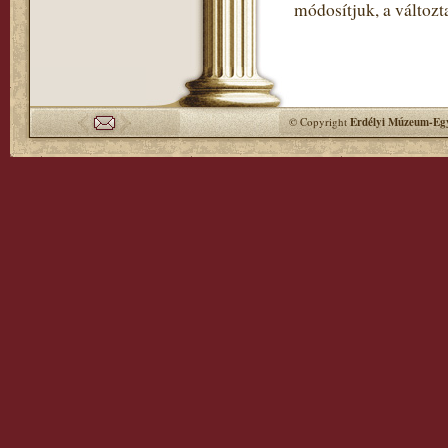
módosítjuk, a változt
© Copyright
Erdélyi Múzeum-Egy