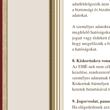
adatfeldolgozók nem 
a biztonsági és bizal
adatokat.
A személyes adatokra
megfelelő hatóságokat
jogait vagy érdekeit 
hogy megelőzzük a bi
a hatóságokat.
8. Kiskorúakra vona
Az EMÉ-nek nem célja
kezelése, rendszerezé
személyes adatainak f
Kiskorúak bármilyen s
keretek betartásával t
9. Jogorvoslat, pana
Ha elégedetlenek azza