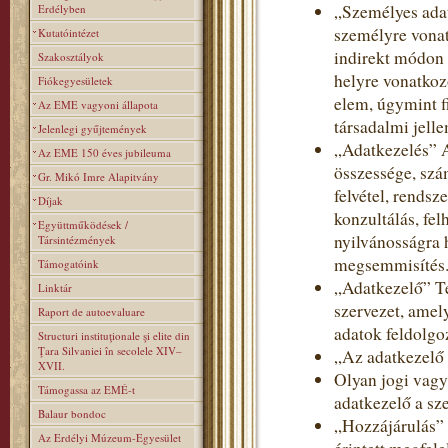
„Személyes adat
Erdélyben
személyre vonat
Kutatóintézet
indirekt módon 
Szakosztályok
helyre vonatkoz
Fiókegyesületek
elem, úgymint fi
Az EME vagyoni állapota
társadalmi jelle
Jelenlegi gyűjtemények
„Adatkezelés” 
Az EME 150 éves jubileuma
összessége, szá
Gr. Mikó Imre Alapitvány
felvétel, rendsz
Díjak
konzultálás, fe
Együttműködések /
nyilvánosságra 
Társintézmények
megsemmisítés
Támogatóink
„Adatkezelő” T
Linktár
szervezet, amel
Raport de autoevaluare
adatok feldolgoz
Structuri instituţionale şi elite din
Ţara Silvaniei în secolele XIV–
„Az adatkezelő
XVII.
Olyan jogi vagy
Támogassa az EMÉ-t
adatkezelő a sz
Balaur bondoc
„Hozzájárulás” 
Az Erdélyi Múzeum-Egyesület