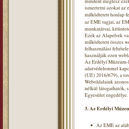
mindent megtesz ezek
ismertetni azokat az 
működtetett honlap fe
az EME tagjai, az EM
munkatársai, kitüntet
Ezek az Alapelvek va
működtetett összes w
felhasználási feltéte
használják ezen webl
Az Erdélyi Múzeum-Eg
adatvédelemmel kapc
(UE) 2016/679), a to
Weboldalaink azonosí
nélkül látogathatók,
Egyesület engedélye.
3. Az Erdélyi Múzeu
Az EME az alább