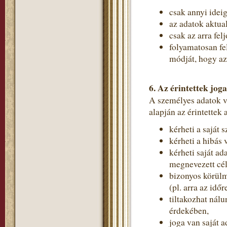
csak annyi idei
az adatok aktual
csak az arra fe
folyamatosan fe
módját, hogy a
6. Az érintettek joga
A személyes adatok 
alapján az érintettek
kérheti a saját 
kérheti a hibás 
kérheti saját ad
megnevezett cé
bizonyos körülm
(pl. arra az idő
tiltakozhat nál
érdekében,
joga van saját a