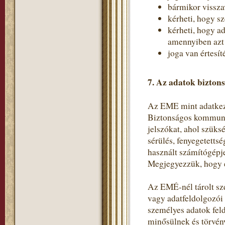
bármikor vissza
kérheti, hogy s
kérheti, hogy a
amennyiben azt a
joga van értesít
7. Az adatok bizton
Az EME mint adatkeze
Biztonságos kommunik
jelszókat, ahol szüks
sérülés, fenyegetetts
használt számítógépje
Megjegyezzük, hogy e
Az EMÉ-nél tárolt sz
vagy adatfeldolgozói
személyes adatok fel
minősülnek és törvén