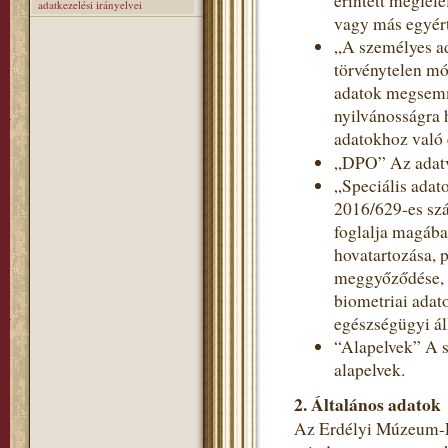
érintett megfele
adatkezelési irányelvei
vagy más egyért
„A személyes a
törvénytelen mó
adatok megsemmi
nyilvánosságra 
adatokhoz való 
„DPO” Az adatv
„Speciális adat
2016/629-es szá
foglalja magába
hovatartozása, p
meggyőződése, v
biometriai adat
egészségügyi ál
“Alapelvek” A s
alapelvek.
2. Általános adatok
Az Erdélyi Múzeum-Eg