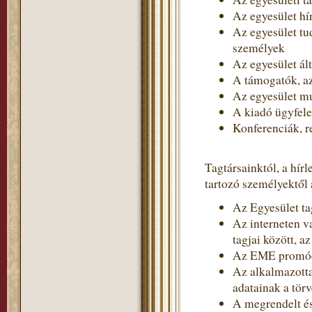
Az egyesület hír
Az egyesület tud
személyek
Az egyesület ált
A támogatók, 
Az egyesület m
A kiadó ügyfel
Konferenciák, r
Tagtársainktól, a hír
tartozó személyektől 
Az Egyesület tag
Az interneten v
tagjai között, a
Az EME promóci
Az alkalmazotta
adatainak a törv
A megrendelt és