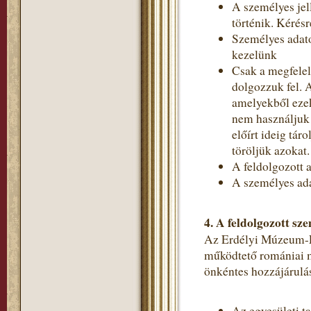
A személyes jel
történik. Kérés
Személyes adato
kezelünk
Csak a megfelel
dolgozzuk fel. 
amelyekből ezek
nem használjuk 
előírt ideig tá
töröljük azokat.
A feldolgozott a
A személyes ada
4.
A feldolgozott sze
Az Erdélyi Múzeum-Egy
működtető romániai m
önkéntes hozzájárulás
Az egyesületi t