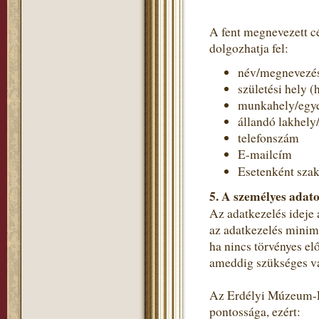
A fent megnevezett c
dolgozhatja fel:
név/megnevezé
születési hely (
munkahely/egye
állandó lakhely
telefonszám
E-mailcím
Esetenként szak
5. A személyes adato
Az adatkezelés ideje 
az adatkezelés minimá
ha nincs törvényes el
ameddig szükséges va
Az Erdélyi Múzeum-Eg
pontossága, ezért: