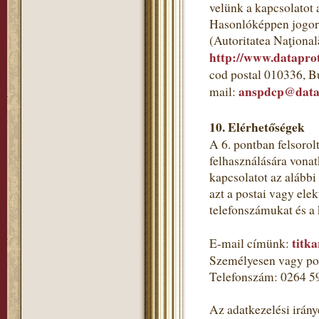
velünk a kapcsolatot 
Hasonlóképpen jogorv
(Autoritatea Naţional
http://www.dataprot
cod postal 010336, B
anspdcp@datap
mail:
10. Elérhetőségek
A 6. pontban felsorol
felhasználására vonat
kapcsolatot az alább
azt a postai vagy ele
telefonszámukat és a
titk
E-mail címünk:
Személyesen vagy pos
Telefonszám: 0264 5
Az adatkezelési irány