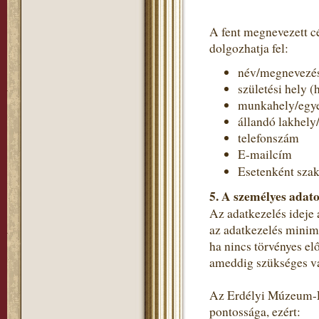
A fent megnevezett c
dolgozhatja fel:
név/megnevezé
születési hely (
munkahely/egye
állandó lakhely
telefonszám
E-mailcím
Esetenként szak
5. A személyes adato
Az adatkezelés ideje 
az adatkezelés minimá
ha nincs törvényes el
ameddig szükséges va
Az Erdélyi Múzeum-Eg
pontossága, ezért: