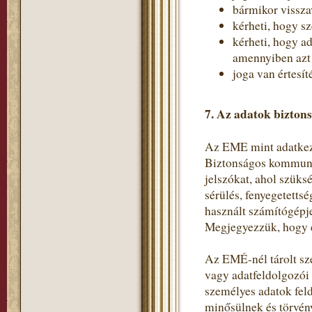
bármikor vissza
kérheti, hogy s
kérheti, hogy a
amennyiben azt a
joga van értesít
7. Az adatok bizton
Az EME mint adatkeze
Biztonságos kommunik
jelszókat, ahol szüks
sérülés, fenyegetetts
használt számítógépje
Megjegyezzük, hogy e
Az EMÉ-nél tárolt sz
vagy adatfeldolgozói
személyes adatok fel
minősülnek és törvén