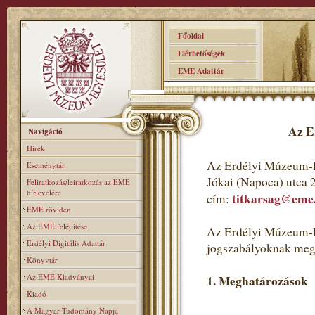
Főoldal
Elérhetőségek
EME Adattár
Az E
Navigáció
Hírek
Az Erdélyi Múzeum-E
Eseménytár
Jókai (Napoca) utca 
Feliratkozás/leiratkozás az EME
hírlevelére
titkarsag@eme
cím:
EME röviden
Az EME felépitése
Az Erdélyi Múzeum-Eg
Erdélyi Digitális Adattár
jogszabályoknak meg
Könyvtár
Az EME Kiadványai
1. Meghatározások
Kiadó
A Magyar Tudomány Napja