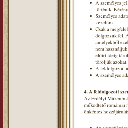
A személyes jel
történik. Kérés
Személyes adato
kezelünk
Csak a megfelel
dolgozzuk fel. 
amelyekből ezek
nem használjuk 
előírt ideig tá
töröljük azokat.
A feldolgozott a
A személyes ada
4.
A feldolgozott sze
Az Erdélyi Múzeum-Egy
működtető romániai m
önkéntes hozzájárulás
Az egyesületi t