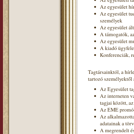
Az egyesület hír
Az egyesület tud
személyek
Az egyesület ált
A támogatók, 
Az egyesület m
A kiadó ügyfel
Konferenciák, r
Tagtársainktól, a hír
tartozó személyektől 
Az Egyesület tag
Az interneten v
tagjai között, a
Az EME promóci
Az alkalmazotta
adatainak a törv
A megrendelt és