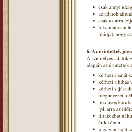
csak annyi idei
az adatok aktual
csak az arra fe
folyamatosan fe
módját, hogy a
6. Az érintettek joga
A személyes adatok 
alapján az érintettek
kérheti a saját 
kérheti a hibás 
kérheti saját ad
megnevezett cé
bizonyos körülm
(pl. arra az idő
tiltakozhat nál
érdekében,
joga van saját a