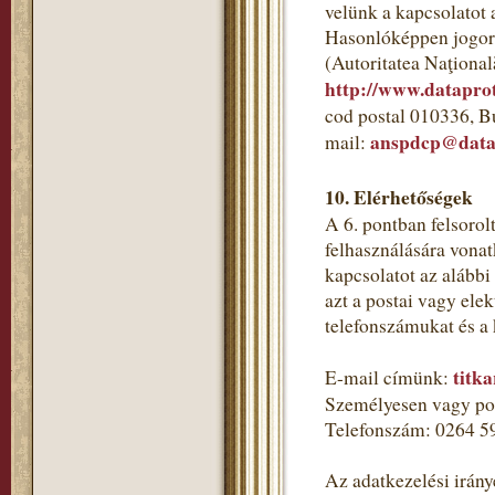
velünk a kapcsolatot 
Hasonlóképpen jogorv
(Autoritatea Naţional
http://www.dataprot
cod postal 010336, B
anspdcp@datap
mail:
10. Elérhetőségek
A 6. pontban felsorol
felhasználására vonat
kapcsolatot az alább
azt a postai vagy ele
telefonszámukat és a
titk
E-mail címünk:
Személyesen vagy pos
Telefonszám: 0264 5
Az adatkezelési irány