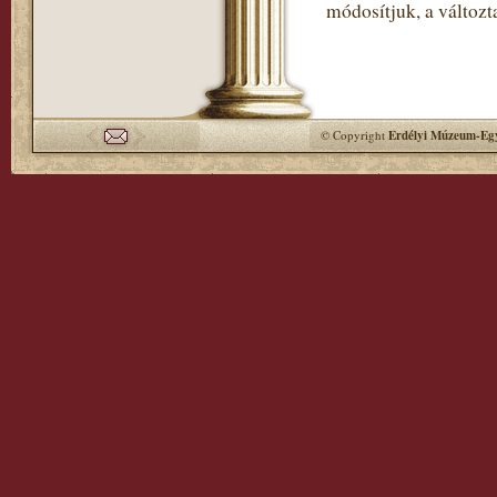
módosítjuk, a változt
© Copyright
Erdélyi Múzeum-Egy