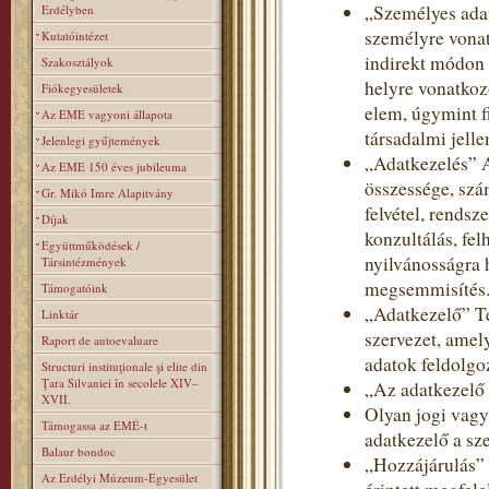
„Személyes adat
Erdélyben
személyre vonat
Kutatóintézet
indirekt módon 
Szakosztályok
helyre vonatkoz
Fiókegyesületek
elem, úgymint fi
Az EME vagyoni állapota
társadalmi jelle
Jelenlegi gyűjtemények
„Adatkezelés” 
Az EME 150 éves jubileuma
összessége, szá
Gr. Mikó Imre Alapitvány
felvétel, rendsz
Díjak
konzultálás, fe
Együttműködések /
nyilvánosságra 
Társintézmények
megsemmisítés
Támogatóink
„Adatkezelő” T
Linktár
szervezet, amel
Raport de autoevaluare
adatok feldolgoz
Structuri instituţionale şi elite din
Ţara Silvaniei în secolele XIV–
„Az adatkezelő
XVII.
Olyan jogi vagy
Támogassa az EMÉ-t
adatkezelő a sz
Balaur bondoc
„Hozzájárulás” 
Az Erdélyi Múzeum-Egyesület