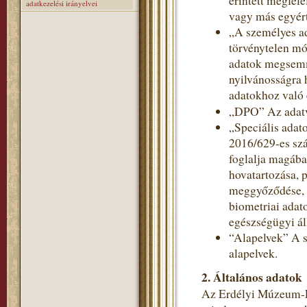
érintett megfele
adatkezelési irányelvei
vagy más egyért
„A személyes a
törvénytelen mó
adatok megsemmi
nyilvánosságra 
adatokhoz való 
„DPO” Az adatv
„Speciális adat
2016/629-es szá
foglalja magába
hovatartozása, p
meggyőződése, v
biometriai adat
egészségügyi ál
“Alapelvek” A s
alapelvek.
2. Általános adatok
Az Erdélyi Múzeum-Eg