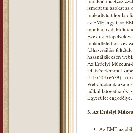
mindent megtesz ezek
ismertetni azokat az 
működtetett honlap fe
az EME tagjai, az EM
munkatársai, kitüntet
Ezek az Alapelvek va
működtetett összes w
felhasználási feltéte
használják ezen webl
Az Erdélyi Múzeum-Eg
adatvédelemmel kapc
(UE) 2016/679), a to
Weboldalaink azonosí
nélkül látogathatók,
Egyesület engedélye.
3. Az Erdélyi Múzeu
Az EME az alább