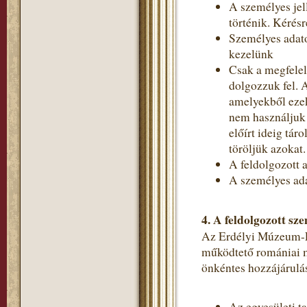
A személyes jel
történik. Kérés
Személyes adato
kezelünk
Csak a megfelel
dolgozzuk fel. 
amelyekből ezek
nem használjuk 
előírt ideig tá
töröljük azokat.
A feldolgozott a
A személyes ada
4.
A feldolgozott sze
Az Erdélyi Múzeum-Egy
működtető romániai m
önkéntes hozzájárulás
Az egyesületi t