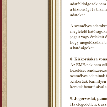
adatfeldolgozók nem 
a biztonsági és bizal
adatokat.
A személyes adatokra
megfelelő hatóságokat
jogait vagy érdekeit 
hogy megelőzzük a bi
a hatóságokat.
8. Kiskorúakra vona
Az EMÉ-nek nem célja
kezelése, rendszerezé
személyes adatainak f
Kiskorúak bármilyen s
keretek betartásával t
9. Jogorvoslat, pana
Ha elégedetlenek azza