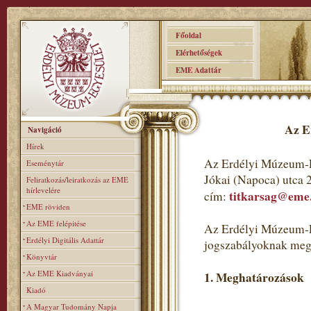
Főoldal
Elérhetőségek
EME Adattár
Az E
Navigáció
Hírek
Az Erdélyi Múzeum-E
Eseménytár
Jókai (Napoca) utca 
Feliratkozás/leiratkozás az EME
hírlevelére
titkarsag@eme
cím:
EME röviden
Az EME felépitése
Az Erdélyi Múzeum-Eg
Erdélyi Digitális Adattár
jogszabályoknak meg
Könyvtár
Az EME Kiadványai
1. Meghatározások
Kiadó
A Magyar Tudomány Napja