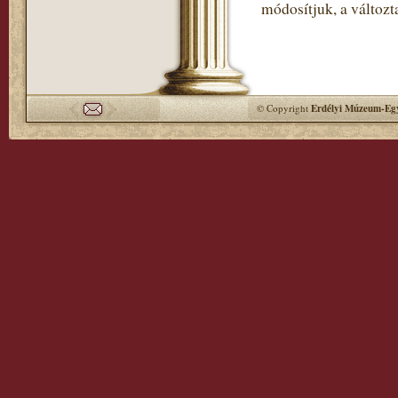
módosítjuk, a változt
© Copyright
Erdélyi Múzeum-Egy