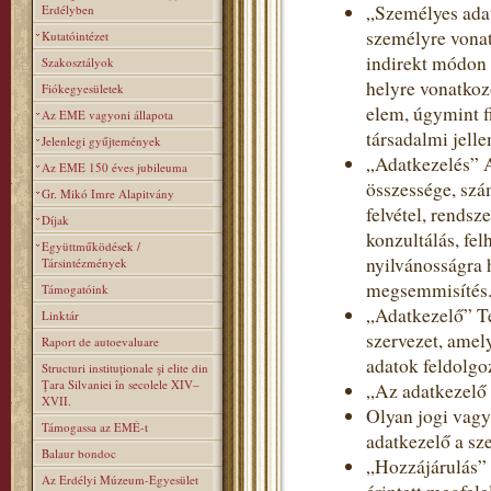
„Személyes adat
Erdélyben
személyre vonat
Kutatóintézet
indirekt módon 
Szakosztályok
helyre vonatkoz
Fiókegyesületek
elem, úgymint fi
Az EME vagyoni állapota
társadalmi jelle
Jelenlegi gyűjtemények
„Adatkezelés” 
Az EME 150 éves jubileuma
összessége, szá
Gr. Mikó Imre Alapitvány
felvétel, rendsz
Díjak
konzultálás, fe
Együttműködések /
nyilvánosságra 
Társintézmények
megsemmisítés
Támogatóink
„Adatkezelő” T
Linktár
szervezet, amel
Raport de autoevaluare
adatok feldolgoz
Structuri instituţionale şi elite din
Ţara Silvaniei în secolele XIV–
„Az adatkezelő
XVII.
Olyan jogi vagy
Támogassa az EMÉ-t
adatkezelő a sz
Balaur bondoc
„Hozzájárulás” 
Az Erdélyi Múzeum-Egyesület