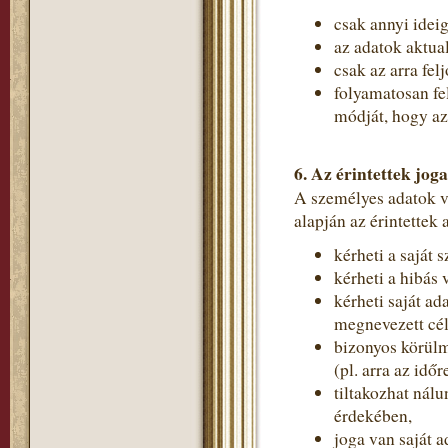
csak annyi idei
az adatok aktual
csak az arra fe
folyamatosan fe
módját, hogy a
6. Az érintettek joga
A személyes adatok 
alapján az érintettek
kérheti a saját 
kérheti a hibás 
kérheti saját ad
megnevezett cé
bizonyos körülm
(pl. arra az idő
tiltakozhat nál
érdekében,
joga van saját a