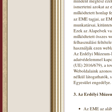
mindent megtesz ezek
ismertetni azokat az 
működtetett honlap fe
az EME tagjai, az EM
munkatársai, kitüntet
Ezek az Alapelvek va
működtetett összes w
felhasználási feltéte
használják ezen webl
Az Erdélyi Múzeum-Eg
adatvédelemmel kapc
(UE) 2016/679), a to
Weboldalaink azonosí
nélkül látogathatók,
Egyesület engedélye.
3. Az Erdélyi Múzeu
Az EME az alább