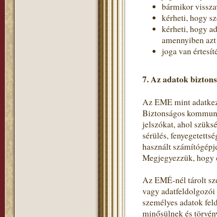
bármikor vissza
kérheti, hogy s
kérheti, hogy a
amennyiben azt a
joga van értesít
7. Az adatok bizton
Az EME mint adatkeze
Biztonságos kommunik
jelszókat, ahol szüks
sérülés, fenyegetetts
használt számítógépje
Megjegyezzük, hogy e
Az EMÉ-nél tárolt sz
vagy adatfeldolgozói
személyes adatok fel
minősülnek és törvén