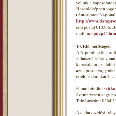
velünk a kapcsolatot 
Hasonlóképpen jogorv
(Autoritatea Naţional
http://www.dataprot
cod postal 010336, B
anspdcp@datap
mail:
10. Elérhetőségek
A 6. pontban felsorol
felhasználására vonat
kapcsolatot az alább
azt a postai vagy ele
telefonszámukat és a
titk
E-mail címünk:
Személyesen vagy pos
Telefonszám: 0264 5
Az adatkezelési irány