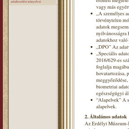
érintett megfele
adatkezelési irányelvei
vagy más egyért
„A személyes a
törvénytelen mó
adatok megsemmi
nyilvánosságra 
adatokhoz való 
„DPO” Az adatv
„Speciális adat
2016/629-es szá
foglalja magába
hovatartozása, p
meggyőződése, v
biometriai adat
egészségügyi ál
“Alapelvek” A s
alapelvek.
2. Általános adatok
Az Erdélyi Múzeum-Eg