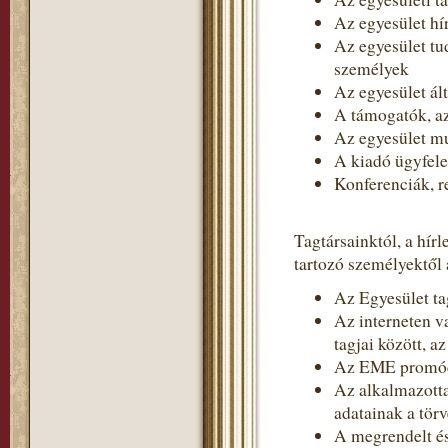
Az egyesület hír
Az egyesület tud
személyek
Az egyesület ált
A támogatók, 
Az egyesület m
A kiadó ügyfel
Konferenciák, r
Tagtársainktól, a hír
tartozó személyektől 
Az Egyesület tag
Az interneten v
tagjai között, a
Az EME promóci
Az alkalmazotta
adatainak a törv
A megrendelt és