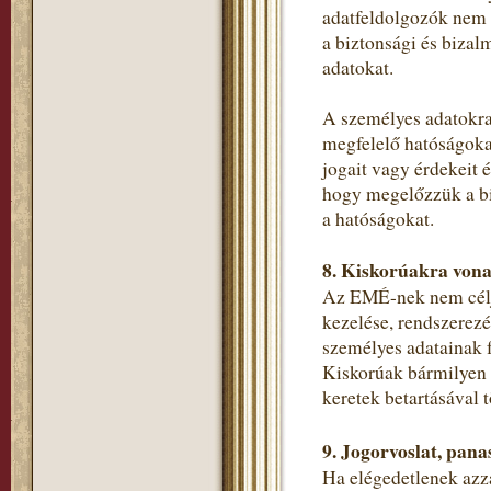
adatfeldolgozók nem 
a biztonsági és bizal
adatokat.
A személyes adatokra
megfelelő hatóságokat
jogait vagy érdekeit 
hogy megelőzzük a bi
a hatóságokat.
8. Kiskorúakra vona
Az EMÉ-nek nem célja
kezelése, rendszerezé
személyes adatainak f
Kiskorúak bármilyen s
keretek betartásával t
9. Jogorvoslat, pana
Ha elégedetlenek azza