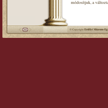
módosítjuk, a változt
© Copyright
Erdélyi Múzeum-Egy