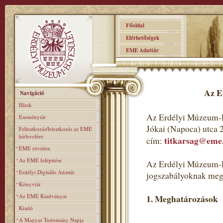
Főoldal
Elérhetőségek
EME Adattár
Az E
Navigáció
Hírek
Az Erdélyi Múzeum-E
Eseménytár
Jókai (Napoca) utca 
Feliratkozás/leiratkozás az EME
hírlevelére
titkarsag@eme
cím:
EME röviden
Az EME felépitése
Az Erdélyi Múzeum-Eg
Erdélyi Digitális Adattár
jogszabályoknak meg
Könyvtár
Az EME Kiadványai
1. Meghatározások
Kiadó
A Magyar Tudomány Napja