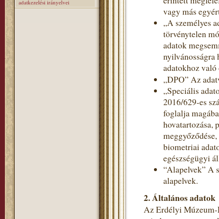
érintett megfele
adatkezelési irányelvei
vagy más egyért
„A személyes a
törvénytelen mó
adatok megsemmi
nyilvánosságra 
adatokhoz való 
„DPO” Az adatv
„Speciális adat
2016/629-es szá
foglalja magába
hovatartozása, p
meggyőződése, v
biometriai adat
egészségügyi ál
“Alapelvek” A s
alapelvek.
2. Általános adatok
Az Erdélyi Múzeum-Eg