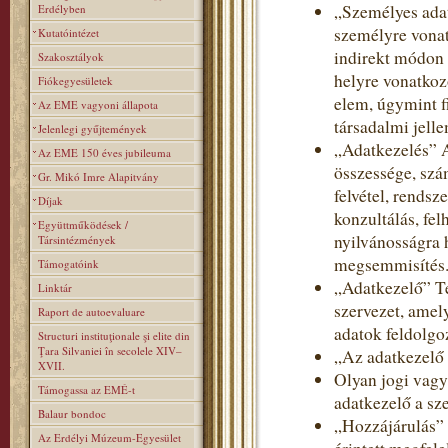
„Személyes adat
Erdélyben
személyre vonat
Kutatóintézet
indirekt módon 
Szakosztályok
helyre vonatkoz
Fiókegyesületek
elem, úgymint fi
Az EME vagyoni állapota
társadalmi jelle
Jelenlegi gyűjtemények
„Adatkezelés” 
Az EME 150 éves jubileuma
összessége, szá
Gr. Mikó Imre Alapitvány
felvétel, rendsz
Díjak
konzultálás, fe
Együttműködések /
nyilvánosságra 
Társintézmények
megsemmisítés
Támogatóink
„Adatkezelő” T
Linktár
szervezet, amel
Raport de autoevaluare
adatok feldolgoz
Structuri instituţionale şi elite din
Ţara Silvaniei în secolele XIV–
„Az adatkezelő
XVII.
Olyan jogi vagy
Támogassa az EMÉ-t
adatkezelő a sz
Balaur bondoc
„Hozzájárulás” 
Az Erdélyi Múzeum-Egyesület