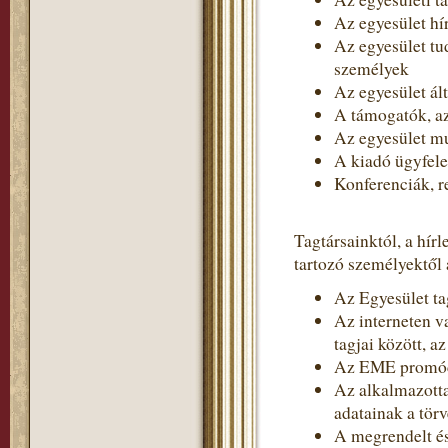
Az egyesület hír
Az egyesület tud
személyek
Az egyesület ált
A támogatók, 
Az egyesület m
A kiadó ügyfel
Konferenciák, r
Tagtársainktól, a hír
tartozó személyektől 
Az Egyesület tag
Az interneten v
tagjai között, a
Az EME promóci
Az alkalmazotta
adatainak a törv
A megrendelt és