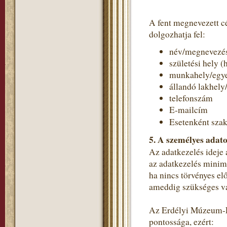
A fent megnevezett c
dolgozhatja fel:
név/megnevezé
születési hely (
munkahely/egye
állandó lakhely
telefonszám
E-mailcím
Esetenként szak
5. A személyes adato
Az adatkezelés ideje 
az adatkezelés minimá
ha nincs törvényes el
ameddig szükséges va
Az Erdélyi Múzeum-Eg
pontossága, ezért: