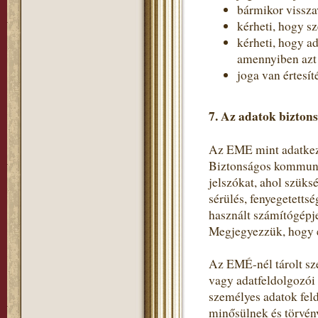
bármikor vissza
kérheti, hogy s
kérheti, hogy a
amennyiben azt a
joga van értesít
7. Az adatok bizton
Az EME mint adatkeze
Biztonságos kommunik
jelszókat, ahol szüks
sérülés, fenyegetetts
használt számítógépje
Megjegyezzük, hogy e
Az EMÉ-nél tárolt sz
vagy adatfeldolgozói
személyes adatok fel
minősülnek és törvén