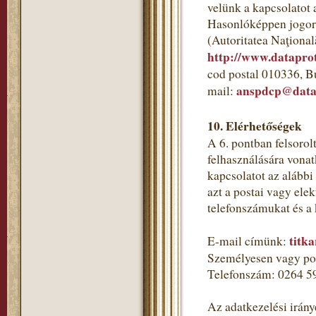
velünk a kapcsolatot 
Hasonlóképpen jogorv
(Autoritatea Naţional
http://www.dataprot
cod postal 010336, B
anspdcp@datap
mail:
10. Elérhetőségek
A 6. pontban felsorol
felhasználására vonat
kapcsolatot az alább
azt a postai vagy ele
telefonszámukat és a
titk
E-mail címünk:
Személyesen vagy pos
Telefonszám: 0264 5
Az adatkezelési irány