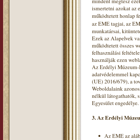
mindent megtesz ezek
ismertetni azokat az 
működtetett honlap fe
az EME tagjai, az EM
munkatársai, kitüntet
Ezek az Alapelvek va
működtetett összes w
felhasználási feltéte
használják ezen webl
Az Erdélyi Múzeum-Eg
adatvédelemmel kapc
(UE) 2016/679), a to
Weboldalaink azonosí
nélkül látogathatók,
Egyesület engedélye.
3. Az Erdélyi Múzeu
Az EME az alább