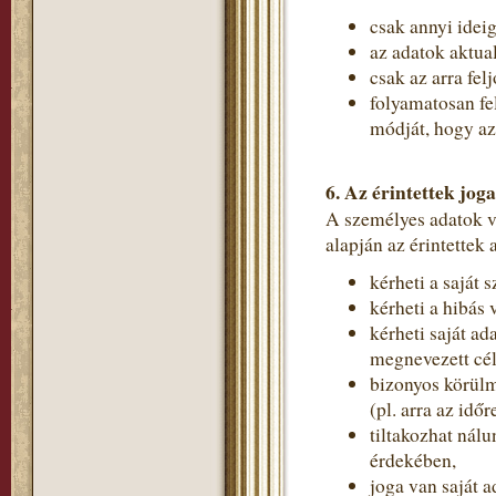
csak annyi idei
az adatok aktual
csak az arra fe
folyamatosan fe
módját, hogy a
6. Az érintettek joga
A személyes adatok 
alapján az érintettek
kérheti a saját 
kérheti a hibás 
kérheti saját ad
megnevezett cé
bizonyos körülm
(pl. arra az idő
tiltakozhat nál
érdekében,
joga van saját a