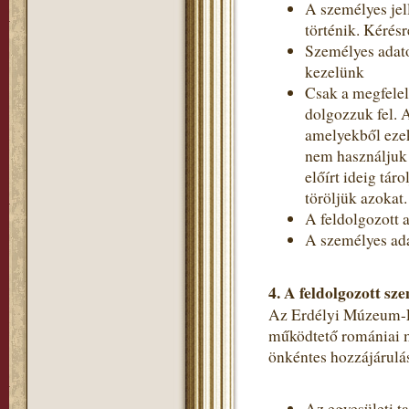
A személyes jel
történik. Kérés
Személyes adato
kezelünk
Csak a megfelel
dolgozzuk fel. 
amelyekből ezek
nem használjuk 
előírt ideig tá
töröljük azokat.
A feldolgozott a
A személyes ada
4.
A feldolgozott sze
Az Erdélyi Múzeum-Egy
működtető romániai m
önkéntes hozzájárulás
Az egyesületi t