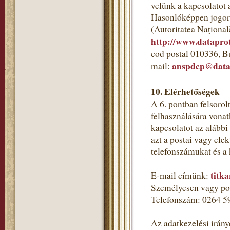
velünk a kapcsolatot 
Hasonlóképpen jogorv
(Autoritatea Naţional
http://www.dataprot
cod postal 010336, B
anspdcp@datap
mail:
10. Elérhetőségek
A 6. pontban felsorol
felhasználására vonat
kapcsolatot az alább
azt a postai vagy ele
telefonszámukat és a
titk
E-mail címünk:
Személyesen vagy pos
Telefonszám: 0264 5
Az adatkezelési irány