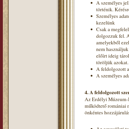
A személyes jel
történik. Kérés
Személyes adato
kezelünk
Csak a megfelel
dolgozzuk fel. 
amelyekből ezek
nem használjuk 
előírt ideig tá
töröljük azokat.
A feldolgozott a
A személyes ada
4.
A feldolgozott sze
Az Erdélyi Múzeum-Egy
működtető romániai m
önkéntes hozzájárulás
Az egyesületi t