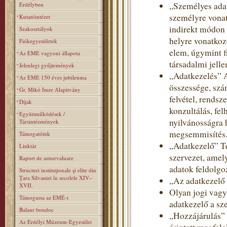
„Személyes adat
Erdélyben
személyre vonat
Kutatóintézet
indirekt módon 
Szakosztályok
helyre vonatkoz
Fiókegyesületek
elem, úgymint fi
Az EME vagyoni állapota
társadalmi jelle
Jelenlegi gyűjtemények
„Adatkezelés” 
Az EME 150 éves jubileuma
összessége, szá
Gr. Mikó Imre Alapitvány
felvétel, rendsz
Díjak
konzultálás, fe
Együttműködések /
nyilvánosságra 
Társintézmények
megsemmisítés
Támogatóink
„Adatkezelő” T
Linktár
szervezet, amel
Raport de autoevaluare
adatok feldolgoz
Structuri instituţionale şi elite din
Ţara Silvaniei în secolele XIV–
„Az adatkezelő
XVII.
Olyan jogi vagy
Támogassa az EMÉ-t
adatkezelő a sz
Balaur bondoc
„Hozzájárulás” 
Az Erdélyi Múzeum-Egyesület