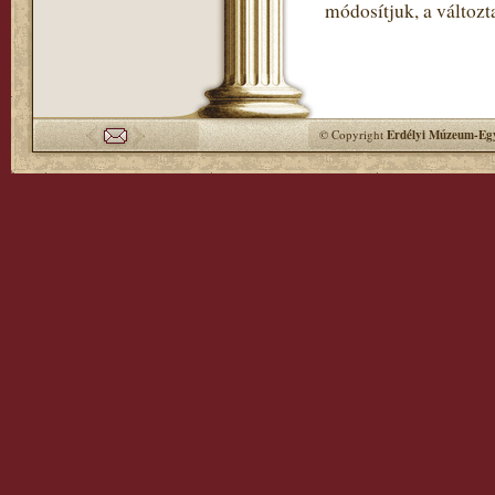
módosítjuk, a változt
© Copyright
Erdélyi Múzeum-Egy