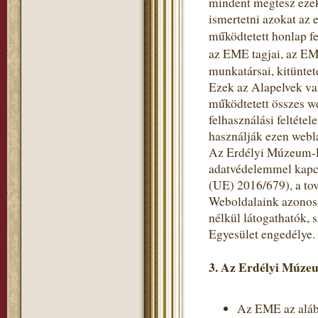
mindent megtesz ezek
ismertetni azokat az 
működtetett honlap fe
az EME tagjai, az EM
munkatársai, kitüntet
Ezek az Alapelvek va
működtetett összes w
felhasználási feltéte
használják ezen webl
Az Erdélyi Múzeum-Eg
adatvédelemmel kapc
(UE) 2016/679), a to
Weboldalaink azonosí
nélkül látogathatók,
Egyesület engedélye.
3. Az Erdélyi Múzeu
Az EME az alább