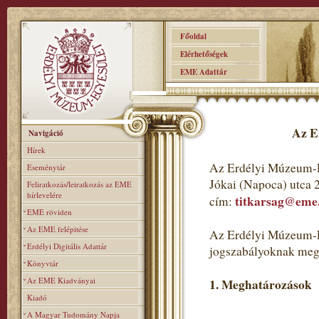
Főoldal
Elérhetőségek
EME Adattár
Az E
Navigáció
Hírek
Az Erdélyi Múzeum-E
Eseménytár
Jókai (Napoca) utca 
Feliratkozás/leiratkozás az EME
hírlevelére
titkarsag@eme
cím:
EME röviden
Az EME felépitése
Az Erdélyi Múzeum-Eg
Erdélyi Digitális Adattár
jogszabályoknak meg
Könyvtár
Az EME Kiadványai
1. Meghatározások
Kiadó
A Magyar Tudomány Napja