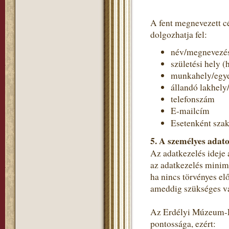
A fent megnevezett c
dolgozhatja fel:
név/megnevezé
születési hely (
munkahely/egye
állandó lakhely
telefonszám
E-mailcím
Esetenként szak
5. A személyes adato
Az adatkezelés ideje 
az adatkezelés minimá
ha nincs törvényes el
ameddig szükséges va
Az Erdélyi Múzeum-Eg
pontossága, ezért: