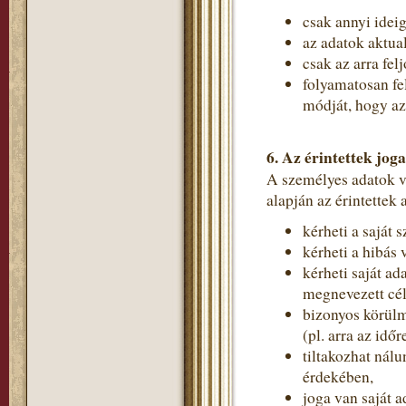
csak annyi idei
az adatok aktual
csak az arra fe
folyamatosan fe
módját, hogy a
6. Az érintettek joga
A személyes adatok 
alapján az érintettek
kérheti a saját 
kérheti a hibás 
kérheti saját ad
megnevezett cé
bizonyos körülm
(pl. arra az idő
tiltakozhat nál
érdekében,
joga van saját a