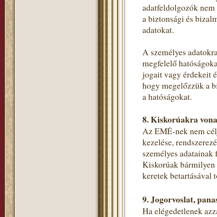
adatfeldolgozók nem 
a biztonsági és bizal
adatokat.
A személyes adatokra
megfelelő hatóságokat
jogait vagy érdekeit 
hogy megelőzzük a bi
a hatóságokat.
8. Kiskorúakra vona
Az EMÉ-nek nem célja
kezelése, rendszerezé
személyes adatainak f
Kiskorúak bármilyen s
keretek betartásával t
9. Jogorvoslat, pana
Ha elégedetlenek azza