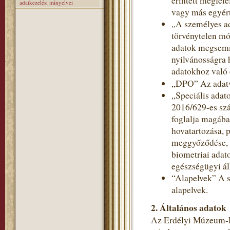
érintett megfele
adatkezelési irányelvei
vagy más egyért
„A személyes a
törvénytelen mó
adatok megsemmi
nyilvánosságra 
adatokhoz való 
„DPO” Az adatv
„Speciális adat
2016/629-es szá
foglalja magába
hovatartozása, p
meggyőződése, v
biometriai adat
egészségügyi ál
“Alapelvek” A s
alapelvek.
2. Általános adatok
Az Erdélyi Múzeum-Eg