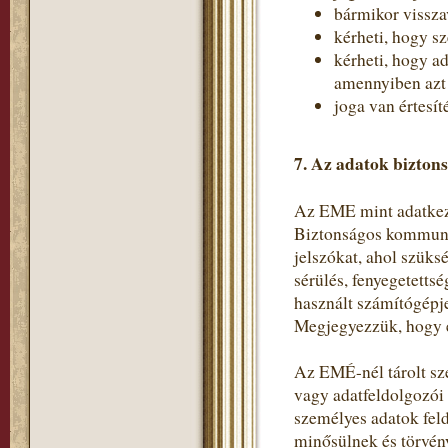
bármikor vissza
kérheti, hogy s
kérheti, hogy a
amennyiben azt a
joga van értesít
7. Az adatok bizton
Az EME mint adatkeze
Biztonságos kommunik
jelszókat, ahol szüks
sérülés, fenyegetetts
használt számítógépje
Megjegyezzük, hogy e
Az EMÉ-nél tárolt sz
vagy adatfeldolgozói
személyes adatok fel
minősülnek és törvén