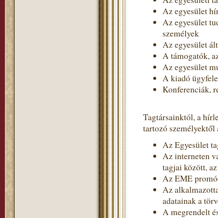
Az egyesület hír
Az egyesület tud
személyek
Az egyesület ált
A támogatók, 
Az egyesület m
A kiadó ügyfel
Konferenciák, r
Tagtársainktól, a hír
tartozó személyektől 
Az Egyesület tag
Az interneten v
tagjai között, a
Az EME promóci
Az alkalmazotta
adatainak a törv
A megrendelt és