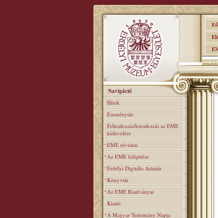
Főo
Elér
EME
Navigáció
Hírek
Eseménytár
Feliratkozás/leiratkozás az EME
hírlevelére
EME röviden
Az EME felépitése
Erdélyi Digitális Adattár
Könyvtár
Az EME Kiadványai
Kiadó
A Magyar Tudomány Napja