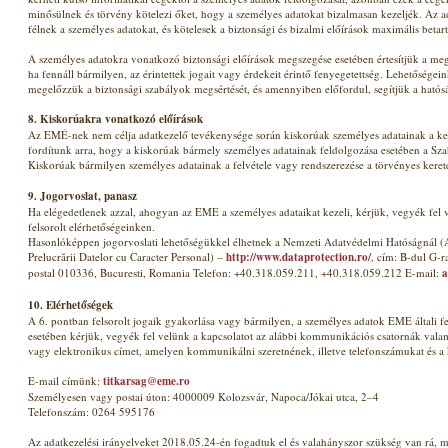
minősülnek és törvény kötelezi őket, hogy a személyes adatokat bizalmasan kezeljék. Az 
félnek a személyes adatokat, és kötelesek a biztonsági és bizalmi előírások maximális betar
A személyes adatokra vonatkozó biztonsági előírások megszegése esetében értesítjük a meg
ha fennáll bármilyen, az érintettek jogait vagy érdekeit érintő fenyegetettség. Lehetősége
megelőzzük a biztonsági szabályok megsértését, és amennyiben előfordul, segítjük a hatós
8. Kiskorúakra vonatkozó előírások
Az EMÉ-nek nem célja adatkezelő tevékenysége során kiskorúak személyes adatainak a kez
fordítunk arra, hogy a kiskorúak bármely személyes adatainak feldolgozása esetében a Szabá
Kiskorúak bármilyen személyes adatainak a felvétele vagy rendszerezése a törvényes kerete
9. Jogorvoslat, panasz
Ha elégedetlenek azzal, ahogyan az EME a személyes adataikat kezeli, kérjük, vegyék fel 
felsorolt elérhetőségeinken.
Hasonlóképpen jogorvoslati lehetőségükkel élhetnek a Nemzeti Adatvédelmi Hatóságnál (A
Prelucrării Datelor cu Caracter Personal) –
http://www.dataprotection.ro/
, cím: B-dul G-
postal 010336, Bucuresti, Romania Telefon: +40.318.059.211, +40.318.059.212 E-mail:
a
10. Elérhetőségek
A 6. pontban felsorolt jogaik gyakorlása vagy bármilyen, a személyes adatok EME általi f
esetében kérjük, vegyék fel velünk a kapcsolatot az alábbi kommunikációs csatornák valame
vagy elektronikus címet, amelyen kommunikálni szeretnének, illetve telefonszámukat és a
E-mail címünk:
titkarsag@eme.ro
Személyesen vagy postai úton: 4000009 Kolozsvár, Napoca/Jókai utca, 2–4
Telefonszám: 0264 595176
Az adatkezelési irányelveket 2018.05.24-én fogadtuk el és valahányszor szükség van rá, mó