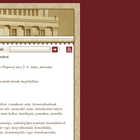
ső:
yelvei
 (Napoca) utca 2–4. szám, adószám:
ogszabályoknak megfelelően.
mélyre vonatkozó adat. Azonosíthatónak
en név, azonosító szám, tartózkodási helyre
nt fizikai, fiziológiai, genetikai, mentális,
essége, számítógépes rendszer használatával
lás vagy megváltoztatás, konzultálás,
ás, összehangolás vagy összekapcsolás,