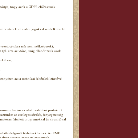
 módját, hogy azok a GDPR előírásainak
 érintettek az alábbi jogokkal rendelkeznek:
nevezett célokra már nem szükségesek),
 (pl. arra az időre, amíg ellenőrizzük azok
dekében,
,
k,
ennyiben azt a technikai feltételek lehetővé
.
ommunikációs és adattovábbítási protokollt
zerünket az esetleges sérülés, fenyegetettség
matosan frissített programokkal és vírusirtóval
y adatfeldolgozói férhetnek hozzá. Az EME
ek ilyen esetben meghatalmazottnak