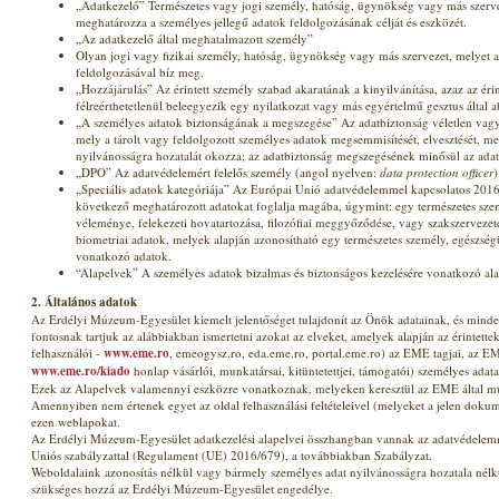
„Adatkezelő” Természetes vagy jogi személy, hatóság, ügynökség vagy más szerv
meghatározza a személyes jellegű adatok feldolgozásának célját és eszközét.
„Az adatkezelő által meghatalmazott személy”
Olyan jogi vagy fizikai személy, hatóság, ügynökség vagy más szervezet, melyet 
feldolgozásával bíz meg.
„Hozzájárulás” Az érintett személy szabad akaratának a kinyilvánítása, azaz az érin
félreérthetetlenül beleegyezik egy nyilatkozat vagy más egyértelmű gesztus által 
„A személyes adatok biztonságának a megszegése” Az adatbiztonság véletlen vag
mely a tárolt vagy feldolgozott személyes adatok megsemmisítését, elvesztését, me
nyilvánosságra hozatalát okozza; az adatbiztonság megszegésének minősül az adat
„DPO” Az adatvédelemért felelős személy (angol nyelven:
data protection officer
)
„Speciális adatok kategóriája” Az Európai Unió adatvédelemmel kapcsolatos 2016
következő meghatározott adatokat foglalja magába, úgymint: egy természetes szemé
véleménye, felekezeti hovatartozása, filozófiai meggyőződése, vagy szakszervezet
biometriai adatok, melyek alapján azonosítható egy természetes személy, egészségü
vonatkozó adatok.
“Alapelvek” A személyes adatok bizalmas és biztonságos kezelésére vonatkozó al
2. Általános adatok
Az Erdélyi Múzeum-Egyesület kiemelt jelentőséget tulajdonít az Önök adatainak, és minde
fontosnak tartjuk az alábbiakban ismertetni azokat az elveket, amelyek alapján az érintett
felhasználói -
www.eme.ro
, emeogysz.ro, eda.eme.ro, portal.eme.ro) az EME tagjai, az EM
www.eme.ro/kiado
honlap vásárlói, munkatársai, kitüntetettjei, támogatói) személyes adata
Ezek az Alapelvek valamennyi eszközre vonatkoznak, melyeken keresztül az EME által műk
Amennyiben nem értenek egyet az oldal felhasználási feltételeivel (melyeket a jelen doku
ezen weblapokat.
Az Erdélyi Múzeum-Egyesület adatkezelési alapelvei összhangban vannak az adatvédele
Uniós szabályzattal (Regulament (UE) 2016/679), a továbbiakban Szabályzat.
Weboldalaink azonosítás nélkül vagy bármely személyes adat nyilvánosságra hozatala nélk
szükséges hozzá az Erdélyi Múzeum-Egyesület engedélye.