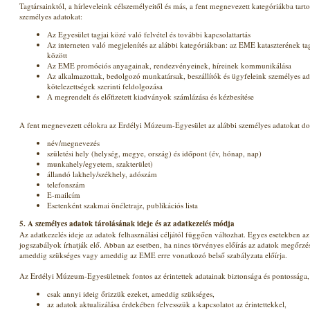
Tagtársainktól, a hírleveleink célszemélyeitől és más, a fent megnevezett kategóriákba tar
személyes adatokat:
Az Egyesület tagjai közé való felvétel és további kapcsolattartás
Az interneten való megjelenítés az alábbi kategóriákban: az EME kataszterének tag
között
Az EME promóciós anyagainak, rendezvényeinek, híreinek kommunikálása
Az alkalmazottak, bedolgozó munkatársak, beszállítók és ügyfeleink személyes ada
kötelezettségek szerinti feldolgozása
A megrendelt és előfizetett kiadványok számlázása és kézbesítése
A fent megnevezett célokra az Erdélyi Múzeum-Egyesület az alábbi személyes adatokat dol
név/megnevezés
születési hely (helység, megye, ország) és időpont (év, hónap, nap)
munkahely/egyetem, szakterület)
állandó lakhely/székhely, adószám
telefonszám
E-mailcím
Esetenként szakmai önéletrajz, publikációs lista
5. A személyes adatok tárolásának ideje és az adatkezelés módja
Az adatkezelés ideje az adatok felhasználási céljától függően változhat. Egyes esetekben az
jogszabályok írhatják elő. Abban az esetben, ha nincs törvényes előírás az adatok megőrzés
ameddig szükséges vagy ameddig az EME erre vonatkozó belső szabályzata előírja.
Az Erdélyi Múzeum-Egyesületnek fontos az érintettek adatainak biztonsága és pontossága, 
csak annyi ideig őrizzük ezeket, ameddig szükséges,
az adatok aktualizálása érdekében felvesszük a kapcsolatot az érintettekkel,