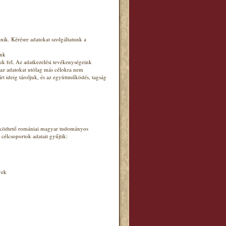
nik. Kérésre adatokat szolgáltatunk a
ünk
uk fel. Az adatkezelési tevékenységeink
 az adatokat utólag más célokra nem
írt ideig tároljuk, és az együttműködés, tagság
.
működtető romániai magyar tudományos
 célcsoportok adatait gyűjtik:
yek