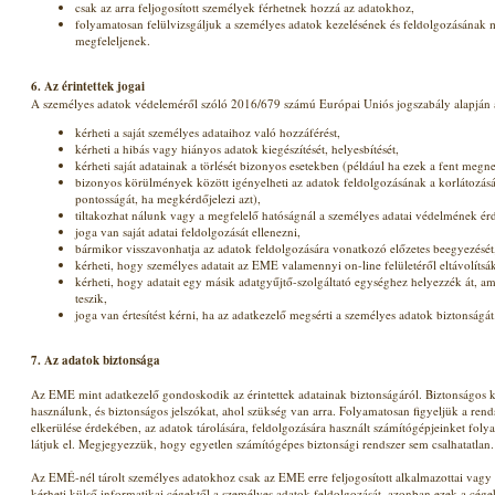
csak az arra feljogosított személyek férhetnek hozzá az adatokhoz,
folyamatosan felülvizsgáljuk a személyes adatok kezelésének és feldolgozásának
megfeleljenek.
6. Az érintettek jogai
A személyes adatok védeleméről szóló 2016/679 számú Európai Uniós jogszabály alapján az
kérheti a saját személyes adataihoz való hozzáférést,
kérheti a hibás vagy hiányos adatok kiegészítését, helyesbítését,
kérheti saját adatainak a törlését bizonyos esetekben (például ha ezek a fent meg
bizonyos körülmények között igényelheti az adatok feldolgozásának a korlátozását
pontosságát, ha megkérdőjelezi azt),
tiltakozhat nálunk vagy a megfelelő hatóságnál a személyes adatai védelmének ér
joga van saját adatai feldolgozását ellenezni,
bármikor visszavonhatja az adatok feldolgozására vonatkozó előzetes beegyezését
kérheti, hogy személyes adatait az EME valamennyi on-line felületéről eltávolítsá
kérheti, hogy adatait egy másik adatgyűjtő-szolgáltató egységhez helyezzék át, am
teszik,
joga van értesítést kérni, ha az adatkezelő megsérti a személyes adatok biztonságát
7. Az adatok biztonsága
Az EME mint adatkezelő gondoskodik az érintettek adatainak biztonságáról. Biztonságos k
használunk, és biztonságos jelszókat, ahol szükség van arra. Folyamatosan figyeljük a rends
elkerülése érdekében, az adatok tárolására, feldolgozására használt számítógépjeinket folya
látjuk el. Megjegyezzük, hogy egyetlen számítógépes biztonsági rendszer sem csalhatatlan.
Az EMÉ-nél tárolt személyes adatokhoz csak az EME erre feljogosított alkalmazottai vag
kérheti külső informatikai cégektől a személyes adatok feldolgozását, azonban ezek a cég