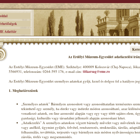
ldal
hetőségek
 Adattár
Kere
Az Erdélyi Múzeum-Egyesület adatkezelési irán
Az Erdélyi Múzeum-Egyesület (EME). Székhelye: 400009 Kolozsvár (Cluj-Napoca), Jókai
5566931, telefonszám: 0264-595 176, e-mail cím:
titkarsag@eme.ro
Az Erdélyi Múzeum-Egyesület személyes adatokat gyűjt, kezel és dolgoz fel a hatályos j
1. Meghatározások
„Személyes adatok” Bármilyen azonosított vagy azonosíthatatlan természetes sze
tekinthető egy személy, ha direkt vagy indirekt módon azonosítható, azaz különös
vonatkozó adatok, on-line azonosító alapján vagy egy vagy több sajátos elem, úgymi
gazdasági, kulturális vagy társadalmi jellemzői alapján azonosítani lehet.
„Adatkezelés” A személyes adatokon végzett bármely művelet vagy műveletek össz
vagy anélkül, úgymint gyűjtés, felvétel, rendszerezés, strukturálás, tárolás, adaptá
felhasználás, továbbítás, terjesztés vagy bármilyen más módon nyilvánosságra hoz
zárolás, törlés vagy megsemmisítés.