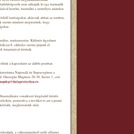
adatfeldolgozók nem adhatják ki egy harmadik
tásával kezelni, használni a személyes adatokat.
felelő hatóságokat, akárcsak abban az esetben,
ink szerint mindent megteszünk, hogy
ágokat.
elése, rendszerezése. Különös figyelmet
lyzat 8. cikkelye szerint járjunk el.
k betartásával történik.
velünk a kapcsolatot az alábbi pontban
utoritatea Naţională de Supraveghere a
ral. Gheorghe Magheru 28-30, Sector 1, cod
nspdcp@dataprotection.ro
elhasználására vonatkozó kiegészítő kérdés
lyikén, pontosítva a nevüket és azt a postai
 kérésük, megkeresésük okát.
dosítjuk, a változtatásokról szóló előzetes