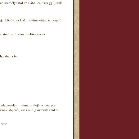
tozó személyektől az alábbi célokra gyűjtünk
jai között, az EME kitüntetettjei, támogatói
tainak a törvényes előírások és
gozhatja fel:
 adatkezelés minimális idejét a hatályos
ének idejéről, csak addig őrizzük azokat,
ezért: