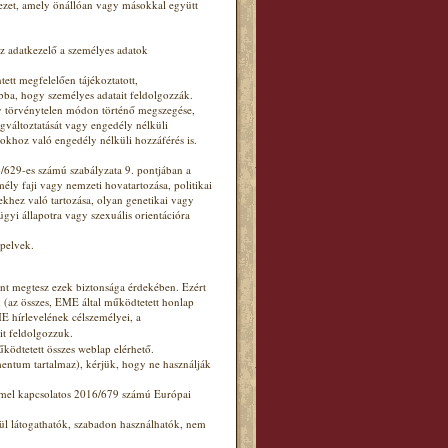
ezet, amely önállóan vagy másokkal együtt
az adatkezelő a személyes adatok
tett megfelelően tájékoztatott,
abba, hogy személyes adatait feldolgozzák.
y törvénytelen módon történő megszegése,
gváltoztatását vagy engedély nélküli
okhoz való engedély nélküli hozzáférés is.
/629-es számú szabályzata 9. pontjában a
ly faji vagy nemzeti hovatartozása, politikai
ekhez való tartozása, olyan genetikai vagy
gyi állapotra vagy szexuális orientációra
apelvek.
nt megtesz ezek biztonsága érdekében. Ezért
ek (az összes, EME által működtetett honlap
E hírlevelének célszemélyei, a
it feldolgozzuk.
ödtetett összes weblap elérhető.
mentum tartalmaz), kérjük, hogy ne használják
mmel kapcsolatos 2016/679 számú Európai
ül látogathatók, szabadon használhatók, nem