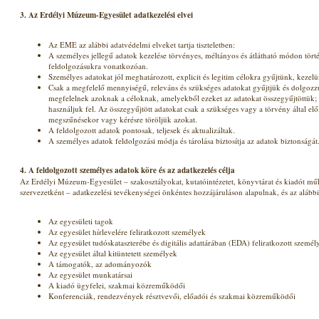
3. Az Erdélyi Múzeum-Egyesület adatkezelési elvei
Az EME az alábbi adatvédelmi elveket tartja tiszteletben:
A személyes jellegű adatok kezelése törvényes, méltányos és átlátható módon törté
feldolgozásukra vonatkozóan.
Személyes adatokat jól meghatározott, explicit és legitim célokra gyűjtünk, kezel
Csak a megfelelő mennyiségű, releváns és szükséges adatokat gyűjtjük és dolgozz
megfelelnek azoknak a céloknak, amelyekből ezeket az adatokat összegyűjtöttük;
használjuk fel. Az összegyűjtött adatokat csak a szükséges vagy a törvény által elő
megszűnésekor vagy kérésre töröljük azokat.
A feldolgozott adatok pontosak, teljesek és aktualizáltak.
A személyes adatok feldolgozási módja és tárolása biztosítja az adatok biztonságát
4.
A feldolgozott személyes adatok köre és az adatkezelés célja
Az Erdélyi Múzeum-Egyesület – szakosztályokat, kutatóintézetet, könyvtárat és kiadót 
szervezetként – adatkezelési tevékenységei önkéntes hozzájáruláson alapulnak, és az alábbi
Az egyesületi tagok
Az egyesület hírlevelére feliratkozott személyek
Az egyesület tudóskataszterébe és digitális adattárában (EDA) feliratkozott személ
Az egyesület által kitüntetett személyek
A támogatók, az adományozók
Az egyesület munkatársai
A kiadó ügyfelei, szakmai közreműködői
Konferenciák, rendezvények résztvevői, előadói és szakmai közreműködői