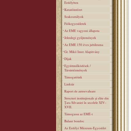
Erdélyben
Kutatóintézet
Szakosztályok
Fiókegyesületek
Az EME vagyoni állapota
Jelenlegi gyűjtemények
Az EME 150 éves jubileuma
Gr. Mikó Imre Alapitvány
Díjak
Együttműködések /
Társintézmények
Támogatóink
Linktár
Raport de autoevaluare
Structuri instituţionale şi elite din
Ţara Silvaniei în secolele XIV–
XVII.
Támogassa az EMÉ-t
Balaur bondoc
Az Erdélyi Múzeum-Egyesület