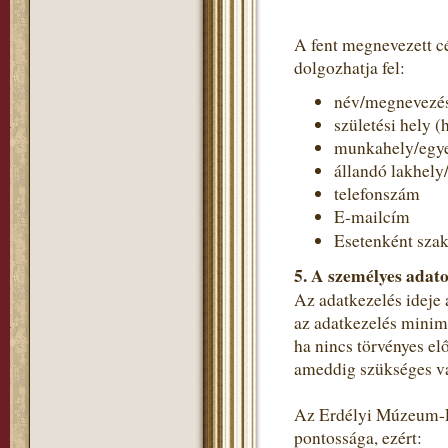
A fent megnevezett c
dolgozhatja fel:
név/megnevezé
születési hely (
munkahely/egye
állandó lakhely
telefonszám
E-mailcím
Esetenként szak
5. A személyes adato
Az adatkezelés ideje 
az adatkezelés minimá
ha nincs törvényes el
ameddig szükséges va
Az Erdélyi Múzeum-Eg
pontossága, ezért: