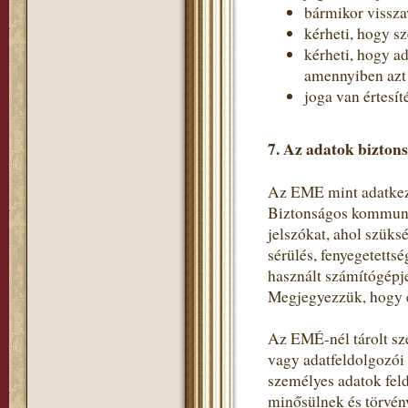
bármikor vissza
kérheti, hogy s
kérheti, hogy a
amennyiben azt a
joga van értesít
7. Az adatok bizton
Az EME mint adatkeze
Biztonságos kommunik
jelszókat, ahol szüks
sérülés, fenyegetetts
használt számítógépje
Megjegyezzük, hogy e
Az EMÉ-nél tárolt sz
vagy adatfeldolgozói
személyes adatok fel
minősülnek és törvén