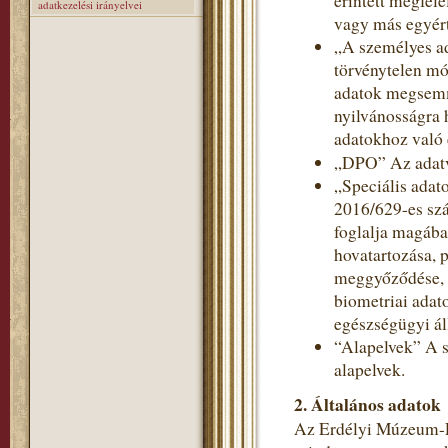
érintett megfele
adatkezelési irányelvei
vagy más egyért
„A személyes a
törvénytelen mó
adatok megsemmi
nyilvánosságra 
adatokhoz való 
„DPO” Az adatv
„Speciális adat
2016/629-es szá
foglalja magába
hovatartozása, p
meggyőződése, v
biometriai adat
egészségügyi ál
“Alapelvek” A s
alapelvek.
2. Általános adatok
Az Erdélyi Múzeum-Eg