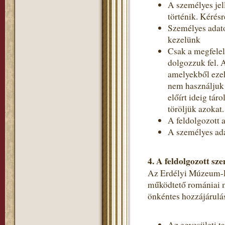
A személyes jel
történik. Kérés
Személyes adato
kezelünk
Csak a megfelel
dolgozzuk fel. 
amelyekből ezek
nem használjuk 
előírt ideig tá
töröljük azokat.
A feldolgozott a
A személyes ada
4.
A feldolgozott sze
Az Erdélyi Múzeum-Egy
működtető romániai m
önkéntes hozzájárulás
Az egyesületi t