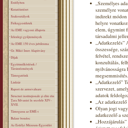
„Személyes adat
Erdélyben
személyre vonat
Kutatóintézet
indirekt módon 
Szakosztályok
helyre vonatkoz
Fiókegyesületek
elem, úgymint fi
Az EME vagyoni állapota
társadalmi jelle
Jelenlegi gyűjtemények
„Adatkezelés” 
Az EME 150 éves jubileuma
összessége, szá
Gr. Mikó Imre Alapitvány
felvétel, rendsz
Díjak
konzultálás, fe
Együttműködések /
nyilvánosságra 
Társintézmények
megsemmisítés
Támogatóink
„Adatkezelő” T
Linktár
szervezet, amel
Raport de autoevaluare
adatok feldolgoz
Structuri instituţionale şi elite din
Ţara Silvaniei în secolele XIV–
„Az adatkezelő
XVII.
Olyan jogi vagy
Támogassa az EMÉ-t
adatkezelő a sz
Balaur bondoc
„Hozzájárulás” 
Az Erdélyi Múzeum-Egyesület