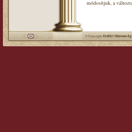
módosítjuk, a változt
© Copyright
Erdélyi Múzeum-Egy