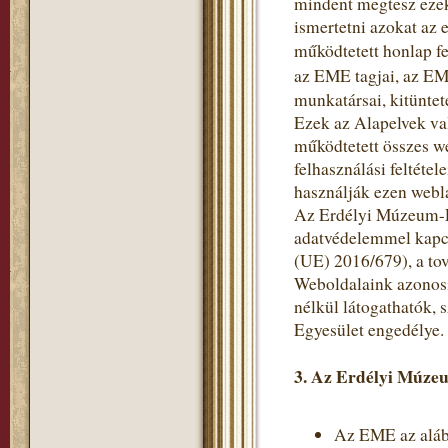
mindent megtesz ezek
ismertetni azokat az 
működtetett honlap fe
az EME tagjai, az EM
munkatársai, kitüntet
Ezek az Alapelvek va
működtetett összes w
felhasználási feltéte
használják ezen webl
Az Erdélyi Múzeum-Eg
adatvédelemmel kapc
(UE) 2016/679), a to
Weboldalaink azonosí
nélkül látogathatók,
Egyesület engedélye.
3. Az Erdélyi Múzeu
Az EME az alább