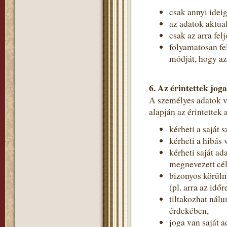
csak annyi idei
az adatok aktual
csak az arra fe
folyamatosan fe
módját, hogy a
6. Az érintettek joga
A személyes adatok 
alapján az érintettek
kérheti a saját 
kérheti a hibás 
kérheti saját ad
megnevezett cé
bizonyos körülm
(pl. arra az idő
tiltakozhat nál
érdekében,
joga van saját a