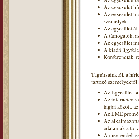
Az egyesület hír
Az egyesület tud
személyek
Az egyesület ált
A támogatók, 
Az egyesület m
A kiadó ügyfel
Konferenciák, r
Tagtársainktól, a hír
tartozó személyektől 
Az Egyesület tag
Az interneten v
tagjai között, a
Az EME promóci
Az alkalmazotta
adatainak a törv
A megrendelt és