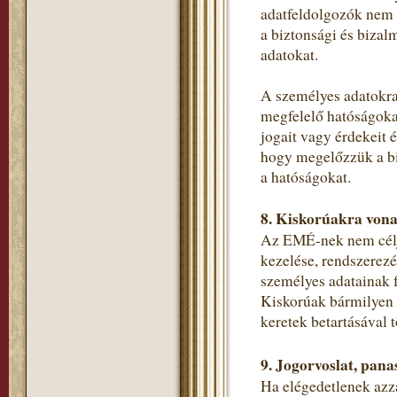
adatfeldolgozók nem 
a biztonsági és bizal
adatokat.
A személyes adatokra
megfelelő hatóságokat
jogait vagy érdekeit 
hogy megelőzzük a bi
a hatóságokat.
8. Kiskorúakra vona
Az EMÉ-nek nem célja
kezelése, rendszerezé
személyes adatainak f
Kiskorúak bármilyen s
keretek betartásával t
9. Jogorvoslat, pana
Ha elégedetlenek azza