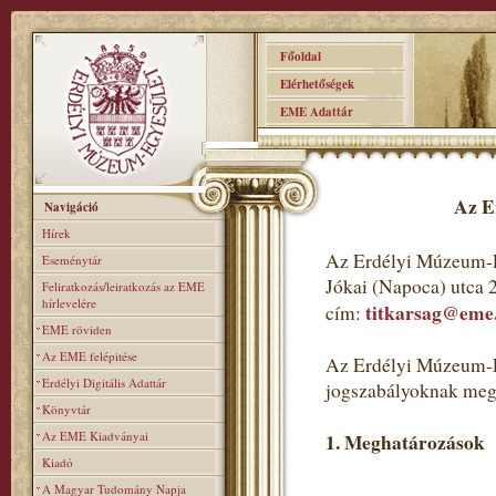
Főoldal
Elérhetőségek
EME Adattár
Az E
Navigáció
Hírek
Az Erdélyi Múzeum-E
Eseménytár
Jókai (Napoca) utca 
Feliratkozás/leiratkozás az EME
hírlevelére
titkarsag@eme
cím:
EME röviden
Az EME felépitése
Az Erdélyi Múzeum-Eg
Erdélyi Digitális Adattár
jogszabályoknak meg
Könyvtár
Az EME Kiadványai
1. Meghatározások
Kiadó
A Magyar Tudomány Napja