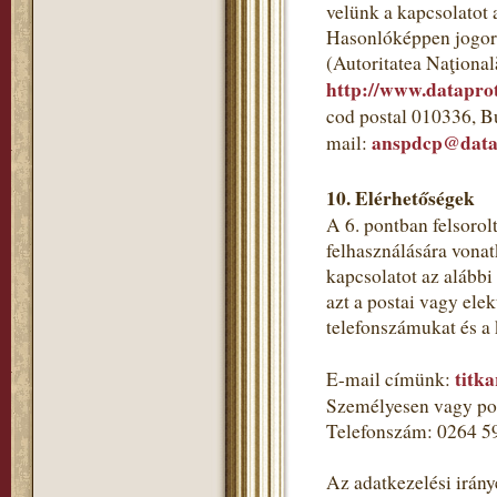
velünk a kapcsolatot 
Hasonlóképpen jogorv
(Autoritatea Naţional
http://www.dataprot
cod postal 010336, B
anspdcp@datap
mail:
10. Elérhetőségek
A 6. pontban felsorol
felhasználására vonat
kapcsolatot az alább
azt a postai vagy ele
telefonszámukat és a
titk
E-mail címünk:
Személyesen vagy pos
Telefonszám: 0264 5
Az adatkezelési irány