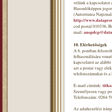
velünk a kapcsolatot 
Hasonlóképpen jogorv
(Autoritatea Naţional
http://www.dataprot
cod postal 010336, B
anspdcp@datap
mail:
10. Elérhetőségek
A 6. pontban felsorol
felhasználására vonat
kapcsolatot az alább
azt a postai vagy ele
telefonszámukat és a
titk
E-mail címünk:
Személyesen vagy pos
Telefonszám: 0264 5
Az adatkezelési irány