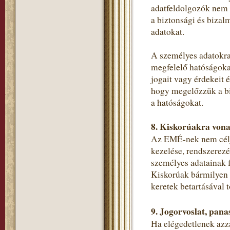
adatfeldolgozók nem 
a biztonsági és bizal
adatokat.
A személyes adatokra
megfelelő hatóságokat
jogait vagy érdekeit 
hogy megelőzzük a bi
a hatóságokat.
8. Kiskorúakra vona
Az EMÉ-nek nem célja
kezelése, rendszerezé
személyes adatainak f
Kiskorúak bármilyen s
keretek betartásával t
9. Jogorvoslat, pana
Ha elégedetlenek azza