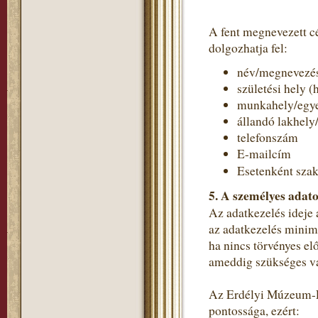
A fent megnevezett c
dolgozhatja fel:
név/megnevezé
születési hely (
munkahely/egye
állandó lakhely
telefonszám
E-mailcím
Esetenként szak
5. A személyes adato
Az adatkezelés ideje 
az adatkezelés minimá
ha nincs törvényes el
ameddig szükséges va
Az Erdélyi Múzeum-Eg
pontossága, ezért: