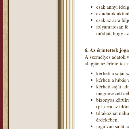
csak annyi idei
az adatok aktual
csak az arra fe
folyamatosan fe
módját, hogy a
6. Az érintettek joga
A személyes adatok 
alapján az érintettek
kérheti a saját 
kérheti a hibás 
kérheti saját ad
megnevezett cé
bizonyos körülm
(pl. arra az idő
tiltakozhat nál
érdekében,
joga van saját a