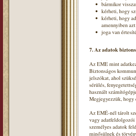
bármikor vissza
kérheti, hogy s
kérheti, hogy a
amennyiben azt a
joga van értesít
7. Az adatok bizton
Az EME mint adatkeze
Biztonságos kommunik
jelszókat, ahol szüks
sérülés, fenyegetetts
használt számítógépje
Megjegyezzük, hogy e
Az EMÉ-nél tárolt sz
vagy adatfeldolgozói
személyes adatok fel
minősülnek és törvén