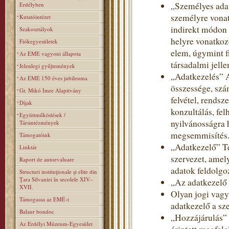
„Személyes adat
Erdélyben
személyre vonat
Kutatóintézet
indirekt módon 
Szakosztályok
helyre vonatkoz
Fiókegyesületek
elem, úgymint fi
Az EME vagyoni állapota
társadalmi jelle
Jelenlegi gyűjtemények
„Adatkezelés” 
Az EME 150 éves jubileuma
összessége, szá
Gr. Mikó Imre Alapitvány
felvétel, rendsz
Díjak
konzultálás, fe
Együttműködések /
nyilvánosságra 
Társintézmények
megsemmisítés
Támogatóink
„Adatkezelő” T
Linktár
szervezet, amel
Raport de autoevaluare
adatok feldolgoz
Structuri instituţionale şi elite din
Ţara Silvaniei în secolele XIV–
„Az adatkezelő
XVII.
Olyan jogi vagy
Támogassa az EMÉ-t
adatkezelő a sz
Balaur bondoc
„Hozzájárulás” 
Az Erdélyi Múzeum-Egyesület