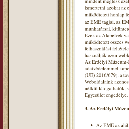
mindent megtesz ezek
ismertetni azokat az 
működtetett honlap fe
az EME tagjai, az EM
munkatársai, kitüntet
Ezek az Alapelvek va
működtetett összes w
felhasználási feltéte
használják ezen webl
Az Erdélyi Múzeum-Eg
adatvédelemmel kapc
(UE) 2016/679), a to
Weboldalaink azonosí
nélkül látogathatók,
Egyesület engedélye.
3. Az Erdélyi Múzeu
Az EME az alább