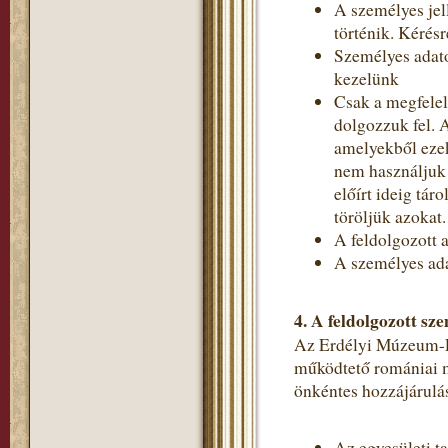
A személyes jel
történik. Kérés
Személyes adato
kezelünk
Csak a megfelel
dolgozzuk fel. 
amelyekből ezek
nem használjuk 
előírt ideig tá
töröljük azokat.
A feldolgozott a
A személyes ada
4.
A feldolgozott sze
Az Erdélyi Múzeum-Egy
működtető romániai m
önkéntes hozzájárulás
Az egyesületi t