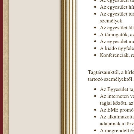
Az egyesület hír
Az egyesület tud
személyek
Az egyesület ált
A támogatók, 
Az egyesület m
A kiadó ügyfel
Konferenciák, r
Tagtársainktól, a hír
tartozó személyektől 
Az Egyesület tag
Az interneten v
tagjai között, a
Az EME promóci
Az alkalmazotta
adatainak a törv
A megrendelt és