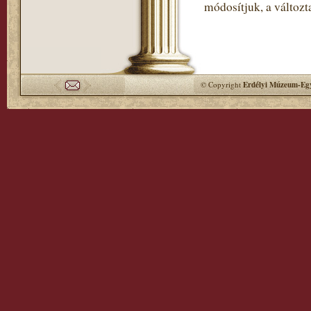
módosítjuk, a változt
© Copyright
Erdélyi Múzeum-Egy