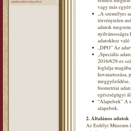
érintett megfele
adatkezelési irányelvei
vagy más egyért
„A személyes a
törvénytelen mó
adatok megsemmi
nyilvánosságra 
adatokhoz való 
„DPO” Az adatv
„Speciális adat
2016/629-es szá
foglalja magába
hovatartozása, p
meggyőződése, v
biometriai adat
egészségügyi ál
“Alapelvek” A s
alapelvek.
2. Általános adatok
Az Erdélyi Múzeum-Eg