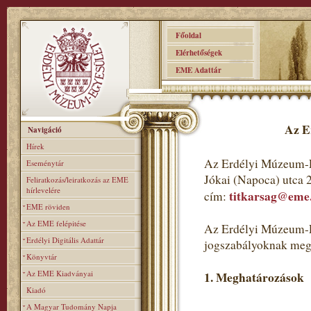
Főoldal
Elérhetőségek
EME Adattár
Az E
Navigáció
Hírek
Az Erdélyi Múzeum-E
Eseménytár
Jókai (Napoca) utca 
Feliratkozás/leiratkozás az EME
hírlevelére
titkarsag@eme
cím:
EME röviden
Az EME felépitése
Az Erdélyi Múzeum-Eg
Erdélyi Digitális Adattár
jogszabályoknak meg
Könyvtár
Az EME Kiadványai
1. Meghatározások
Kiadó
A Magyar Tudomány Napja