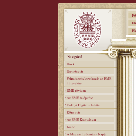
Főo
Elér
EME
Navigáció
Hírek
Eseménytár
Feliratkozás/leiratkozás az EME
hírlevelére
EME röviden
Az EME felépitése
Erdélyi Digitális Adattár
Könyvtár
Az EME Kiadványai
Kiadó
A Magyar Tudomány Napja