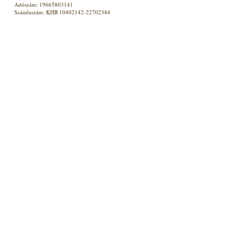
Adószám: 19665803141
Számlaszám: KHB 10402142-22702384