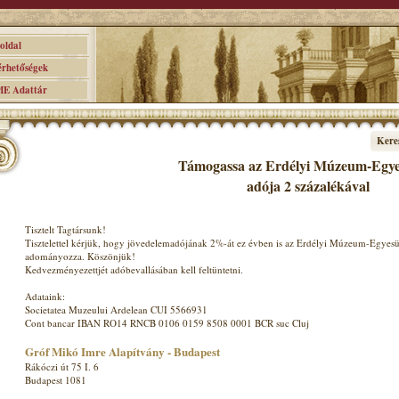
ldal
hetőségek
 Adattár
Kere
Támogassa az Erdélyi Múzeum-Egyes
adója 2 százalékával
Tisztelt Tagtársunk!
Tisztelettel kérjük, hogy jövedelemadójának 2%-át ez évben is az Erdélyi Múzeum-Egyesü
adományozza. Köszönjük!
Kedvezményezettjét adóbevallásában kell feltüntetni.
Adataink:
Societatea Muzeului Ardelean CUI 5566931
Cont bancar IBAN RO14 RNCB 0106 0159 8508 0001 BCR suc Cluj
Gróf Mikó Imre Alapítvány - Budapest
Rákóczi út 75 I. 6
Budapest 1081