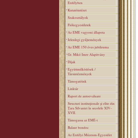
Erdélyben
Kutatóintézet
Szakosztályok
Fiókegyesületek
Az EME vagyoni állapota
Jelenlegi gyűjtemények
Az EME 150 éves jubileuma
Gr. Mikó Imre Alapitvány
Díjak
Együttműködések /
Társintézmények
Támogatóink
Linktár
Raport de autoevaluare
Structuri instituţionale şi elite din
Ţara Silvaniei în secolele XIV–
XVII.
Támogassa az EMÉ-t
Balaur bondoc
Az Erdélyi Múzeum-Egyesület