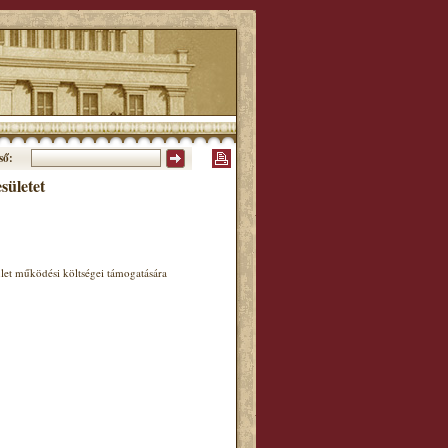
ső:
ületet
let működési költségei támogatására