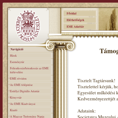
Főoldal
Elérhetőségek
EME Adattár
Támog
Navigáció
Hírek
Eseménytár
Feliratkozás/leiratkozás az EME
hírlevelére
EME röviden
Tisztelt Tagtársunk!
Az EME felépitése
Tisztelettel kérjük,
Erdélyi Digitális Adattár
Egyesület működési 
Könyvtár
Kedvezményezettjét ad
Az EME Kiadványai
Adataink:
Kiadó
Societatea Muzeului
A Magyar Tudomány Napja