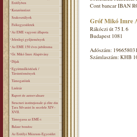
Erdélyben
Cont bancar IBAN R
Kutatóintézet
Szakosztályok
Gróf Mikó Imre A
Fiókegyesületek
Rákóczi út 75 I. 6
Az EME vagyoni állapota
Budapest 1081
Jelenlegi gyűjtemények
Az EME 150 éves jubileuma
Adószám: 19665803
Gr. Mikó Imre Alapitvány
Számlaszám: KHB 1
Díjak
Együttműködések /
Társintézmények
Támogatóink
Linktár
Raport de autoevaluare
Structuri instituţionale şi elite din
Ţara Silvaniei în secolele XIV–
XVII.
Támogassa az EMÉ-t
Balaur bondoc
Az Erdélyi Múzeum-Egyesület