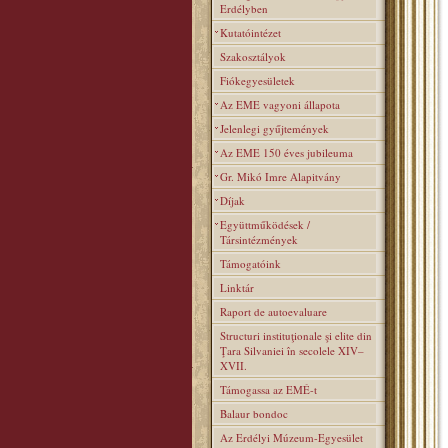
Erdélyben
Kutatóintézet
Szakosztályok
Fiókegyesületek
Az EME vagyoni állapota
Jelenlegi gyűjtemények
Az EME 150 éves jubileuma
Gr. Mikó Imre Alapitvány
Díjak
Együttműködések /
Társintézmények
Támogatóink
Linktár
Raport de autoevaluare
Structuri instituţionale şi elite din
Ţara Silvaniei în secolele XIV–
XVII.
Támogassa az EMÉ-t
Balaur bondoc
Az Erdélyi Múzeum-Egyesület