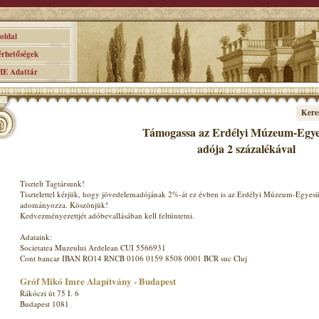
ldal
hetőségek
 Adattár
Kere
Támogassa az Erdélyi Múzeum-Egyes
adója 2 százalékával
Tisztelt Tagtársunk!
Tisztelettel kérjük, hogy jövedelemadójának 2%-át ez évben is az Erdélyi Múzeum-Egyesü
adományozza. Köszönjük!
Kedvezményezettjét adóbevallásában kell feltüntetni.
Adataink:
Societatea Muzeului Ardelean CUI 5566931
Cont bancar IBAN RO14 RNCB 0106 0159 8508 0001 BCR suc Cluj
Gróf Mikó Imre Alapítvány - Budapest
Rákóczi út 75 I. 6
Budapest 1081