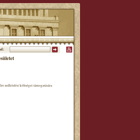
ső:
ületet
let működési költségei támogatására