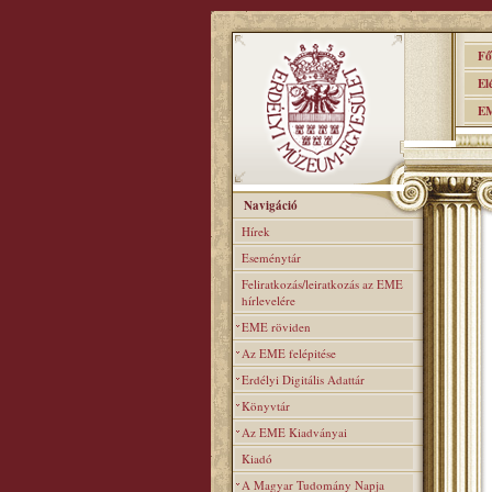
Főo
Elér
EME
Navigáció
Hírek
Eseménytár
Feliratkozás/leiratkozás az EME
hírlevelére
EME röviden
Az EME felépitése
Erdélyi Digitális Adattár
Könyvtár
Az EME Kiadványai
Kiadó
A Magyar Tudomány Napja