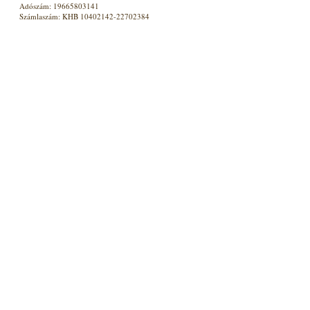
Adószám: 19665803141
Számlaszám: KHB 10402142-22702384