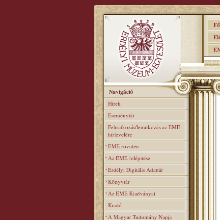
Főo
Elér
EME
Navigáció
Hírek
Eseménytár
Feliratkozás/leiratkozás az EME
hírlevelére
EME röviden
Az EME felépitése
Erdélyi Digitális Adattár
Könyvtár
Az EME Kiadványai
Kiadó
A Magyar Tudomány Napja