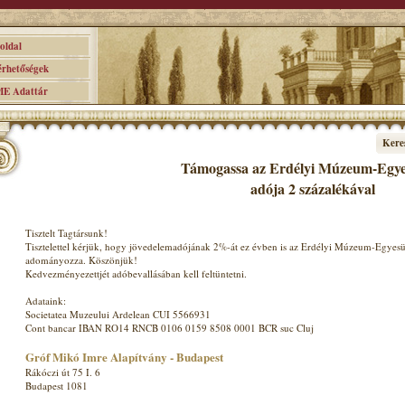
ldal
hetőségek
 Adattár
Kere
Támogassa az Erdélyi Múzeum-Egyes
adója 2 százalékával
Tisztelt Tagtársunk!
Tisztelettel kérjük, hogy jövedelemadójának 2%-át ez évben is az Erdélyi Múzeum-Egyesü
adományozza. Köszönjük!
Kedvezményezettjét adóbevallásában kell feltüntetni.
Adataink:
Societatea Muzeului Ardelean CUI 5566931
Cont bancar IBAN RO14 RNCB 0106 0159 8508 0001 BCR suc Cluj
Gróf Mikó Imre Alapítvány - Budapest
Rákóczi út 75 I. 6
Budapest 1081