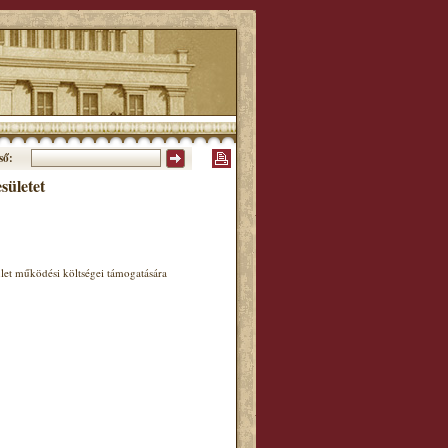
ső:
ületet
let működési költségei támogatására