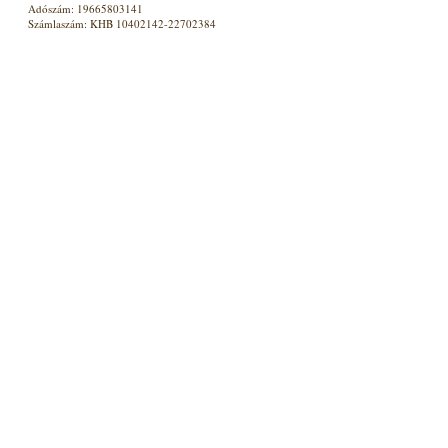
Adószám: 19665803141
Számlaszám: KHB 10402142-22702384