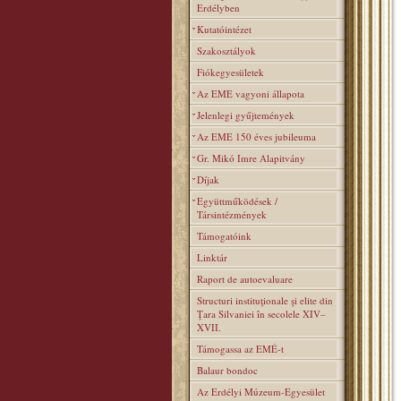
Erdélyben
Kutatóintézet
Szakosztályok
Fiókegyesületek
Az EME vagyoni állapota
Jelenlegi gyűjtemények
Az EME 150 éves jubileuma
Gr. Mikó Imre Alapitvány
Díjak
Együttműködések /
Társintézmények
Támogatóink
Linktár
Raport de autoevaluare
Structuri instituţionale şi elite din
Ţara Silvaniei în secolele XIV–
XVII.
Támogassa az EMÉ-t
Balaur bondoc
Az Erdélyi Múzeum-Egyesület