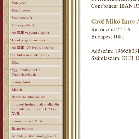
Erdélyben
Cont bancar IBAN R
Kutatóintézet
Szakosztályok
Gróf Mikó Imre A
Fiókegyesületek
Rákóczi út 75 I. 6
Az EME vagyoni állapota
Budapest 1081
Jelenlegi gyűjtemények
Az EME 150 éves jubileuma
Adószám: 19665803
Gr. Mikó Imre Alapitvány
Számlaszám: KHB 1
Díjak
Együttműködések /
Társintézmények
Támogatóink
Linktár
Raport de autoevaluare
Structuri instituţionale şi elite din
Ţara Silvaniei în secolele XIV–
XVII.
Támogassa az EMÉ-t
Balaur bondoc
Az Erdélyi Múzeum-Egyesület