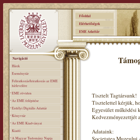
Főoldal
Elérhetőségek
EME Adattár
Támog
Navigáció
Hírek
Eseménytár
Feliratkozás/leiratkozás az EME
hírlevelére
EME röviden
Tisztelt Tagtársunk!
Az EME felépitése
Tisztelettel kérjük,
Erdélyi Digitális Adattár
Egyesület működési 
Könyvtár
Kedvezményezettjét ad
Az EME Kiadványai
Adataink:
Kiadó
Societatea Muzeului
A Magyar Tudomány Napja