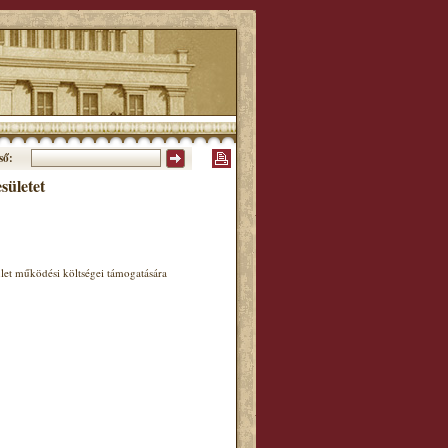
ső:
ületet
let működési költségei támogatására