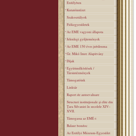
Erdélyben
Kutatóintézet
Szakosztályok
Fiókegyesületek
Az EME vagyoni állapota
Jelenlegi gyűjtemények
Az EME 150 éves jubileuma
Gr. Mikó Imre Alapitvány
Díjak
Együttműködések /
Társintézmények
Támogatóink
Linktár
Raport de autoevaluare
Structuri instituţionale şi elite din
Ţara Silvaniei în secolele XIV–
XVII.
Támogassa az EMÉ-t
Balaur bondoc
Az Erdélyi Múzeum-Egyesület