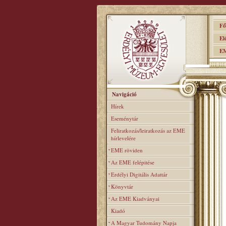
Főo
Elér
EME
Navigáció
Hírek
Eseménytár
Feliratkozás/leiratkozás az EME
hírlevelére
EME röviden
Az EME felépitése
Erdélyi Digitális Adattár
Könyvtár
Az EME Kiadványai
Kiadó
A Magyar Tudomány Napja