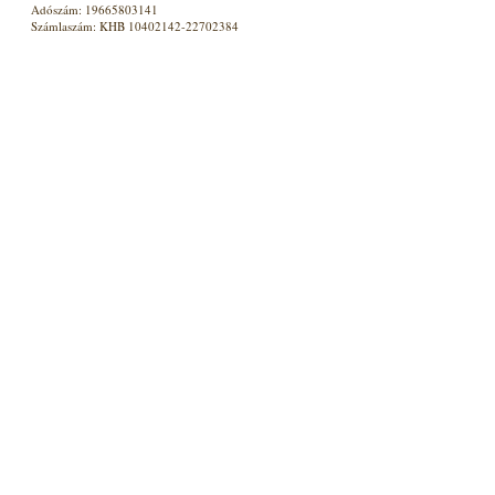
Adószám: 19665803141
Számlaszám: KHB 10402142-22702384