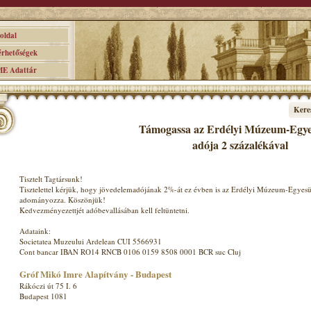
ldal
hetőségek
 Adattár
Kere
Támogassa az Erdélyi Múzeum-Egyes
adója 2 százalékával
Tisztelt Tagtársunk!
Tisztelettel kérjük, hogy jövedelemadójának 2%-át ez évben is az Erdélyi Múzeum-Egyesü
adományozza. Köszönjük!
Kedvezményezettjét adóbevallásában kell feltüntetni.
Adataink:
Societatea Muzeului Ardelean CUI 5566931
Cont bancar IBAN RO14 RNCB 0106 0159 8508 0001 BCR suc Cluj
Gróf Mikó Imre Alapítvány - Budapest
Rákóczi út 75 I. 6
Budapest 1081