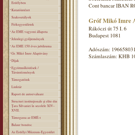
Erdélyben
Cont bancar IBAN R
Kutatóintézet
Szakosztályok
Gróf Mikó Imre A
Fiókegyesületek
Rákóczi út 75 I. 6
Az EME vagyoni állapota
Budapest 1081
Jelenlegi gyűjtemények
Az EME 150 éves jubileuma
Adószám: 19665803
Gr. Mikó Imre Alapitvány
Számlaszám: KHB 1
Díjak
Együttműködések /
Társintézmények
Támogatóink
Linktár
Raport de autoevaluare
Structuri instituţionale şi elite din
Ţara Silvaniei în secolele XIV–
XVII.
Támogassa az EMÉ-t
Balaur bondoc
Az Erdélyi Múzeum-Egyesület