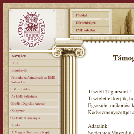
Főoldal
Elérhetőségek
EME Adattár
Támog
Navigáció
Hírek
Eseménytár
Feliratkozás/leiratkozás az EME
hírlevelére
EME röviden
Tisztelt Tagtársunk!
Az EME felépitése
Tisztelettel kérjük,
Erdélyi Digitális Adattár
Egyesület működési 
Könyvtár
Kedvezményezettjét ad
Az EME Kiadványai
Adataink:
Kiadó
Societatea Muzeului
A Magyar Tudomány Napja