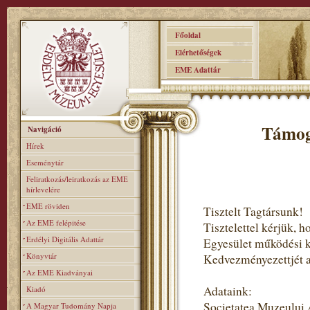
Főoldal
Elérhetőségek
EME Adattár
Támog
Navigáció
Hírek
Eseménytár
Feliratkozás/leiratkozás az EME
hírlevelére
EME röviden
Tisztelt Tagtársunk!
Az EME felépitése
Tisztelettel kérjük,
Erdélyi Digitális Adattár
Egyesület működési 
Könyvtár
Kedvezményezettjét ad
Az EME Kiadványai
Adataink:
Kiadó
Societatea Muzeului
A Magyar Tudomány Napja