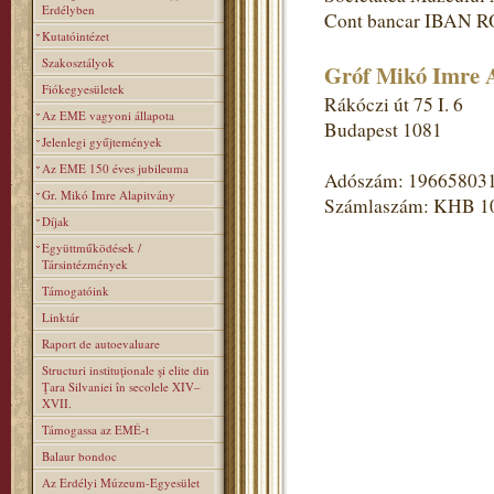
Erdélyben
Cont bancar IBAN R
Kutatóintézet
Szakosztályok
Gróf Mikó Imre A
Fiókegyesületek
Rákóczi út 75 I. 6
Az EME vagyoni állapota
Budapest 1081
Jelenlegi gyűjtemények
Az EME 150 éves jubileuma
Adószám: 19665803
Gr. Mikó Imre Alapitvány
Számlaszám: KHB 1
Díjak
Együttműködések /
Társintézmények
Támogatóink
Linktár
Raport de autoevaluare
Structuri instituţionale şi elite din
Ţara Silvaniei în secolele XIV–
XVII.
Támogassa az EMÉ-t
Balaur bondoc
Az Erdélyi Múzeum-Egyesület