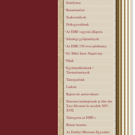
Erdélyben
Kutatóintézet
Szakosztályok
Fiókegyesületek
Az EME vagyoni állapota
Jelenlegi gyűjtemények
Az EME 150 éves jubileuma
Gr. Mikó Imre Alapitvány
Díjak
Együttműködések /
Társintézmények
Támogatóink
Linktár
Raport de autoevaluare
Structuri instituţionale şi elite din
Ţara Silvaniei în secolele XIV–
XVII.
Támogassa az EMÉ-t
Balaur bondoc
Az Erdélyi Múzeum-Egyesület