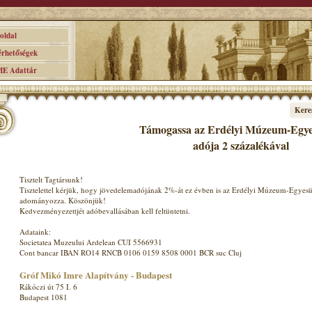
ldal
hetőségek
 Adattár
Kere
Támogassa az Erdélyi Múzeum-Egyes
adója 2 százalékával
Tisztelt Tagtársunk!
Tisztelettel kérjük, hogy jövedelemadójának 2%-át ez évben is az Erdélyi Múzeum-Egyesü
adományozza. Köszönjük!
Kedvezményezettjét adóbevallásában kell feltüntetni.
Adataink:
Societatea Muzeului Ardelean CUI 5566931
Cont bancar IBAN RO14 RNCB 0106 0159 8508 0001 BCR suc Cluj
Gróf Mikó Imre Alapítvány - Budapest
Rákóczi út 75 I. 6
Budapest 1081