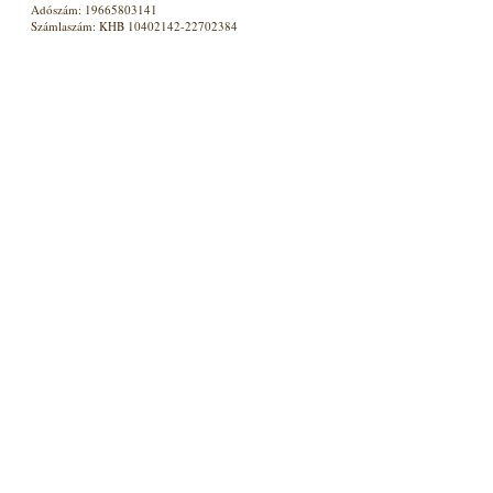
Adószám: 19665803141
Számlaszám: KHB 10402142-22702384