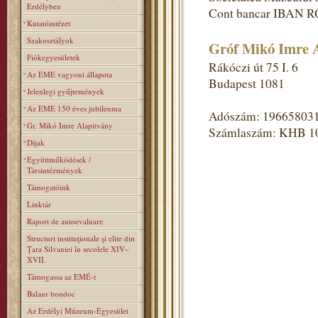
Erdélyben
Cont bancar IBAN R
Kutatóintézet
Szakosztályok
Gróf Mikó Imre A
Fiókegyesületek
Rákóczi út 75 I. 6
Az EME vagyoni állapota
Budapest 1081
Jelenlegi gyűjtemények
Az EME 150 éves jubileuma
Adószám: 19665803
Gr. Mikó Imre Alapitvány
Számlaszám: KHB 1
Díjak
Együttműködések /
Társintézmények
Támogatóink
Linktár
Raport de autoevaluare
Structuri instituţionale şi elite din
Ţara Silvaniei în secolele XIV–
XVII.
Támogassa az EMÉ-t
Balaur bondoc
Az Erdélyi Múzeum-Egyesület