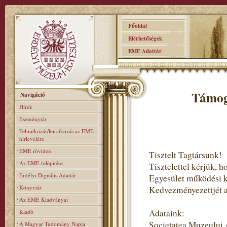
Főoldal
Elérhetőségek
EME Adattár
Támog
Navigáció
Hírek
Eseménytár
Feliratkozás/leiratkozás az EME
hírlevelére
EME röviden
Tisztelt Tagtársunk!
Az EME felépitése
Tisztelettel kérjük,
Erdélyi Digitális Adattár
Egyesület működési 
Könyvtár
Kedvezményezettjét ad
Az EME Kiadványai
Adataink:
Kiadó
Societatea Muzeului
A Magyar Tudomány Napja