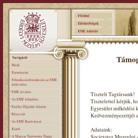
Főoldal
Elérhetőségek
EME Adattár
Támog
Navigáció
Hírek
Eseménytár
Feliratkozás/leiratkozás az EME
hírlevelére
EME röviden
Tisztelt Tagtársunk!
Az EME felépitése
Tisztelettel kérjük,
Erdélyi Digitális Adattár
Egyesület működési 
Könyvtár
Kedvezményezettjét ad
Az EME Kiadványai
Adataink:
Kiadó
Societatea Muzeului
A Magyar Tudomány Napja