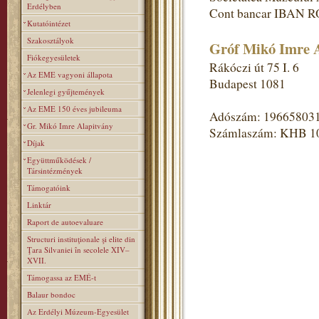
Erdélyben
Cont bancar IBAN R
Kutatóintézet
Szakosztályok
Gróf Mikó Imre A
Fiókegyesületek
Rákóczi út 75 I. 6
Az EME vagyoni állapota
Budapest 1081
Jelenlegi gyűjtemények
Az EME 150 éves jubileuma
Adószám: 19665803
Gr. Mikó Imre Alapitvány
Számlaszám: KHB 1
Díjak
Együttműködések /
Társintézmények
Támogatóink
Linktár
Raport de autoevaluare
Structuri instituţionale şi elite din
Ţara Silvaniei în secolele XIV–
XVII.
Támogassa az EMÉ-t
Balaur bondoc
Az Erdélyi Múzeum-Egyesület