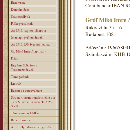
Erdélyben
Cont bancar IBAN R
Kutatóintézet
Szakosztályok
Gróf Mikó Imre A
Fiókegyesületek
Rákóczi út 75 I. 6
Az EME vagyoni állapota
Budapest 1081
Jelenlegi gyűjtemények
Az EME 150 éves jubileuma
Adószám: 19665803
Gr. Mikó Imre Alapitvány
Számlaszám: KHB 1
Díjak
Együttműködések /
Társintézmények
Támogatóink
Linktár
Raport de autoevaluare
Structuri instituţionale şi elite din
Ţara Silvaniei în secolele XIV–
XVII.
Támogassa az EMÉ-t
Balaur bondoc
Az Erdélyi Múzeum-Egyesület