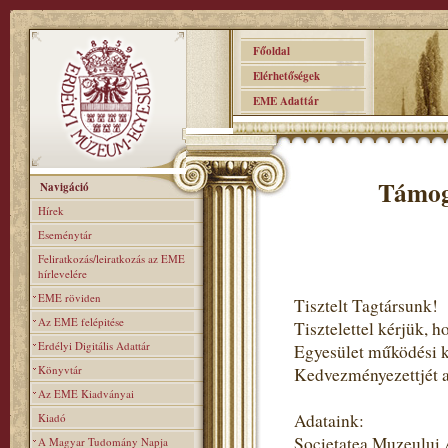
Főoldal
Elérhetőségek
EME Adattár
Támog
Navigáció
Hírek
Eseménytár
Feliratkozás/leiratkozás az EME
hírlevelére
EME röviden
Tisztelt Tagtársunk!
Az EME felépitése
Tisztelettel kérjük,
Erdélyi Digitális Adattár
Egyesület működési 
Könyvtár
Kedvezményezettjét ad
Az EME Kiadványai
Adataink:
Kiadó
Societatea Muzeului
A Magyar Tudomány Napja