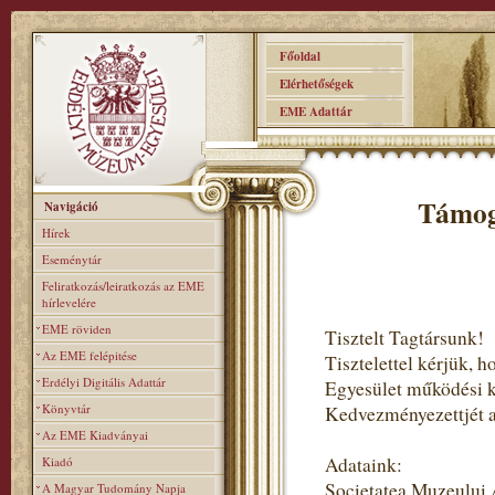
Főoldal
Elérhetőségek
EME Adattár
Támog
Navigáció
Hírek
Eseménytár
Feliratkozás/leiratkozás az EME
hírlevelére
EME röviden
Tisztelt Tagtársunk!
Az EME felépitése
Tisztelettel kérjük,
Erdélyi Digitális Adattár
Egyesület működési 
Könyvtár
Kedvezményezettjét ad
Az EME Kiadványai
Adataink:
Kiadó
Societatea Muzeului
A Magyar Tudomány Napja