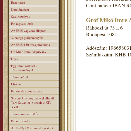
Erdélyben
Cont bancar IBAN R
Kutatóintézet
Szakosztályok
Gróf Mikó Imre A
Fiókegyesületek
Rákóczi út 75 I. 6
Az EME vagyoni állapota
Budapest 1081
Jelenlegi gyűjtemények
Az EME 150 éves jubileuma
Adószám: 19665803
Gr. Mikó Imre Alapitvány
Számlaszám: KHB 1
Díjak
Együttműködések /
Társintézmények
Támogatóink
Linktár
Raport de autoevaluare
Structuri instituţionale şi elite din
Ţara Silvaniei în secolele XIV–
XVII.
Támogassa az EMÉ-t
Balaur bondoc
Az Erdélyi Múzeum-Egyesület