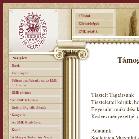
Főoldal
Elérhetőségek
EME Adattár
Támog
Navigáció
Hírek
Eseménytár
Feliratkozás/leiratkozás az EME
hírlevelére
EME röviden
Tisztelt Tagtársunk!
Az EME felépitése
Tisztelettel kérjük,
Erdélyi Digitális Adattár
Egyesület működési 
Könyvtár
Kedvezményezettjét ad
Az EME Kiadványai
Adataink:
Kiadó
Societatea Muzeului
A Magyar Tudomány Napja