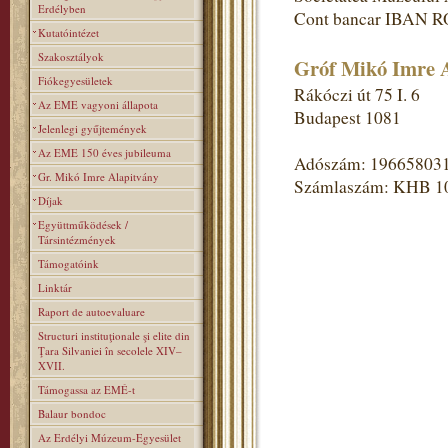
Erdélyben
Cont bancar IBAN R
Kutatóintézet
Szakosztályok
Gróf Mikó Imre A
Fiókegyesületek
Rákóczi út 75 I. 6
Az EME vagyoni állapota
Budapest 1081
Jelenlegi gyűjtemények
Az EME 150 éves jubileuma
Adószám: 19665803
Gr. Mikó Imre Alapitvány
Számlaszám: KHB 1
Díjak
Együttműködések /
Társintézmények
Támogatóink
Linktár
Raport de autoevaluare
Structuri instituţionale şi elite din
Ţara Silvaniei în secolele XIV–
XVII.
Támogassa az EMÉ-t
Balaur bondoc
Az Erdélyi Múzeum-Egyesület