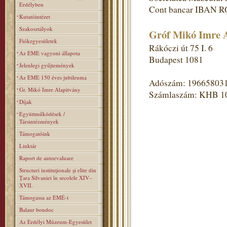
Erdélyben
Cont bancar IBAN R
Kutatóintézet
Szakosztályok
Gróf Mikó Imre A
Fiókegyesületek
Rákóczi út 75 I. 6
Az EME vagyoni állapota
Budapest 1081
Jelenlegi gyűjtemények
Az EME 150 éves jubileuma
Adószám: 19665803
Gr. Mikó Imre Alapitvány
Számlaszám: KHB 1
Díjak
Együttműködések /
Társintézmények
Támogatóink
Linktár
Raport de autoevaluare
Structuri instituţionale şi elite din
Ţara Silvaniei în secolele XIV–
XVII.
Támogassa az EMÉ-t
Balaur bondoc
Az Erdélyi Múzeum-Egyesület