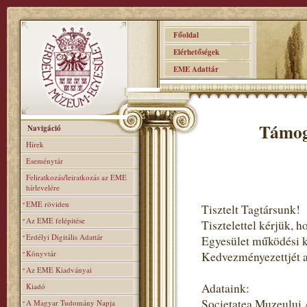
Főoldal
Elérhetőségek
EME Adattár
Támog
Navigáció
Hírek
Eseménytár
Feliratkozás/leiratkozás az EME
hírlevelére
EME röviden
Tisztelt Tagtársunk!
Az EME felépitése
Tisztelettel kérjük,
Erdélyi Digitális Adattár
Egyesület működési 
Könyvtár
Kedvezményezettjét ad
Az EME Kiadványai
Adataink:
Kiadó
Societatea Muzeului
A Magyar Tudomány Napja