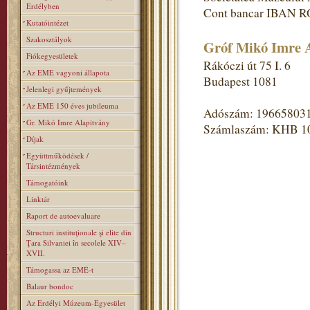
Erdélyben
Cont bancar IBAN R
Kutatóintézet
Szakosztályok
Gróf Mikó Imre A
Fiókegyesületek
Rákóczi út 75 I. 6
Az EME vagyoni állapota
Budapest 1081
Jelenlegi gyűjtemények
Az EME 150 éves jubileuma
Adószám: 19665803
Gr. Mikó Imre Alapitvány
Számlaszám: KHB 1
Díjak
Együttműködések /
Társintézmények
Támogatóink
Linktár
Raport de autoevaluare
Structuri instituţionale şi elite din
Ţara Silvaniei în secolele XIV–
XVII.
Támogassa az EMÉ-t
Balaur bondoc
Az Erdélyi Múzeum-Egyesület