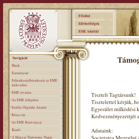
Főoldal
Elérhetőségek
EME Adattár
Támog
Navigáció
Hírek
Eseménytár
Feliratkozás/leiratkozás az EME
hírlevelére
EME röviden
Tisztelt Tagtársunk!
Az EME felépitése
Tisztelettel kérjük,
Erdélyi Digitális Adattár
Egyesület működési 
Könyvtár
Kedvezményezettjét ad
Az EME Kiadványai
Adataink:
Kiadó
Societatea Muzeului
A Magyar Tudomány Napja